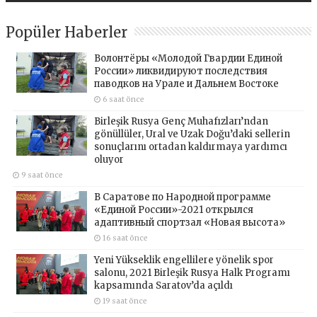
Popüler Haberler
Волонтёры «Молодой Гвардии Единой
России» ликвидируют последствия
паводков на Урале и Дальнем Востоке
6 saat önce
Birleşik Rusya Genç Muhafızları’ndan
gönüllüler, Ural ve Uzak Doğu’daki sellerin
sonuçlarını ortadan kaldırmaya yardımcı
oluyor
9 saat önce
В Саратове по Народной программе
«Единой России»-2021 открылся
адаптивный спортзал «Новая высота»
16 saat önce
Yeni Yükseklik engellilere yönelik spor
salonu, 2021 Birleşik Rusya Halk Programı
kapsamında Saratov’da açıldı
19 saat önce