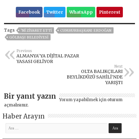
Facebook
Twitter
WhatsApp
Pinterest
Tags
’NI ZIYARET ETTI
CUMHURBAŞKANI ERDOĞAN
GÖLBAŞI BELEDIYESI
Previous
ALMANYA’YA DİJİTAL PAZAR
YASASI GELİYOR
Next
OLTA BALIKÇILARI
BEYLİKDÜZÜ SAHİLİ’NDE
YARIŞTI
Bir yanıt yazın
Yorum yapabilmek için
oturum
açmalısınız
.
Haber Arayın