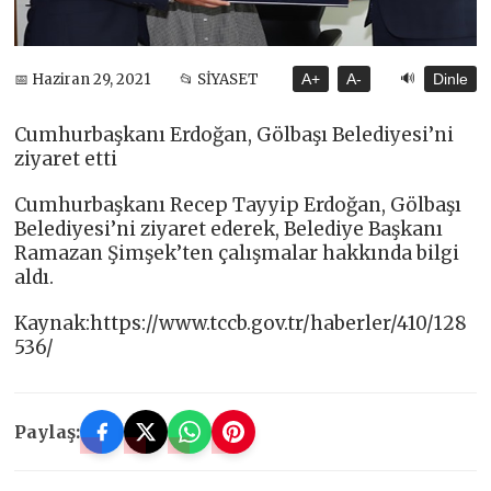
🔊
📅 Haziran 29, 2021
📂 SİYASET
A+
A-
Dinle
Cumhurbaşkanı Erdoğan, Gölbaşı Belediyesi’ni
ziyaret etti
Cumhurbaşkanı Recep Tayyip Erdoğan, Gölbaşı
Belediyesi’ni ziyaret ederek, Belediye Başkanı
Ramazan Şimşek’ten çalışmalar hakkında bilgi
aldı.
Kaynak:https://www.tccb.gov.tr/haberler/410/128
536/
Paylaş: