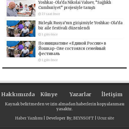
Yoshkar-Ola’da Nikolai Valuev, “Sağlıklı
Cumhuriyet” projesiyle tanıştı
23 saat önce
Birleşik Rusya’nın girişimiyle Yoshkar-Ola’da
bir aile festivali düzenlendi
1 gün önce
По инициативе «Единой России» в
Йошкар-Оле состоялся семейный
фестиваль
1 gün önce
Hakkımızda
Künye
Yazarlar
İletişim
Kaynak belirtmeden ve izin almadan haberlerin kopyalanması
yasaktır.
Haber Yazılımı
| Developer By;
BEYNSOFT
|
Ucuz site