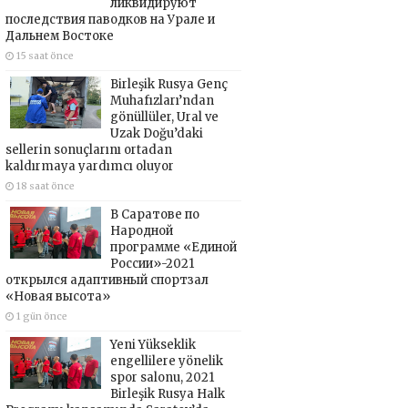
ликвидируют
последствия паводков на Урале и
Дальнем Востоке
15 saat önce
Birleşik Rusya Genç
Muhafızları’ndan
gönüllüler, Ural ve
Uzak Doğu’daki
sellerin sonuçlarını ortadan
kaldırmaya yardımcı oluyor
18 saat önce
В Саратове по
Народной
программе «Единой
России»-2021
открылся адаптивный спортзал
«Новая высота»
1 gün önce
Yeni Yükseklik
engellilere yönelik
spor salonu, 2021
Birleşik Rusya Halk