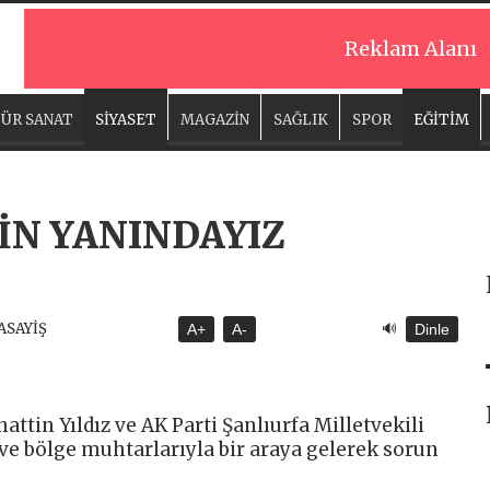
Reklam Alanı
ÜR SANAT
SİYASET
MAGAZİN
SAĞLIK
SPOR
EĞİTİM
İN YANINDAYIZ
🔊
 ASAYİŞ
A+
A-
Dinle
hattin Yıldız ve AK Parti Şanlıurfa Milletvekili
r ve bölge muhtarlarıyla bir araya gelerek sorun