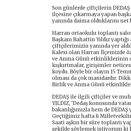
Son günlerde çiftçilerin DEDAŞ 
ilçesine çıkarmaya yapan başkan
yanında daima olduklarını net bi
Harran ortaokulu toplantı salon
Başkanı Bahattin Yıldız yaptığı
çiftçilerimizin yanında yer al
Kalesi olan Harran İlçemizde öze
ve Anma Günü etkinliklerinin 
kışkırtmalar, girişimler netic
koydu. Böyle bir olayın 15 Tem
olması da çok manidardır. Dikk
Birlik ve Anma Günü etkinlikler
DEDAŞ ile ilgili çiftçiler ve m
YILDIZ, ‘Dedaş konusunda vatan
bakanlığımızla hem de DEDAŞ ye
Geçtiğimiz hafta 8 Milletvekilim
Saati aşkın bir süre toplantı ya
şekilde söylemek istiyorum ki hi