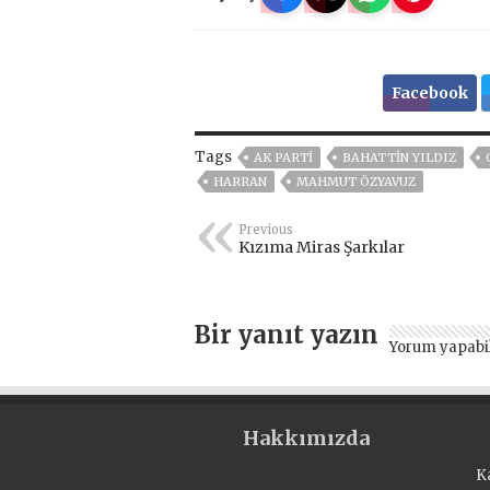
Facebook
Tags
AK PARTİ
BAHATTİN YILDIZ
HARRAN
MAHMUT ÖZYAVUZ
Previous
Kızıma Miras Şarkılar
Bir yanıt yazın
Yorum yapabi
Hakkımızda
K