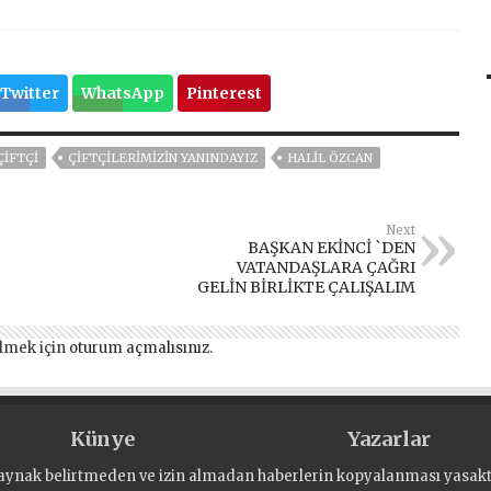
Twitter
WhatsApp
Pinterest
ÇİFTÇİ
ÇİFTÇİLERİMİZİN YANINDAYIZ
HALİL ÖZCAN
Next
BAŞKAN EKİNCİ `DEN
VATANDAŞLARA ÇAĞRI
GELİN BİRLİKTE ÇALIŞALIM
lmek için
oturum açmalısınız
.
Künye
Yazarlar
aynak belirtmeden ve izin almadan haberlerin kopyalanması yasaktı