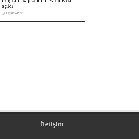
Programı kapsamında Saratov’da
açıldı
1 gün önce
İletişim
r.