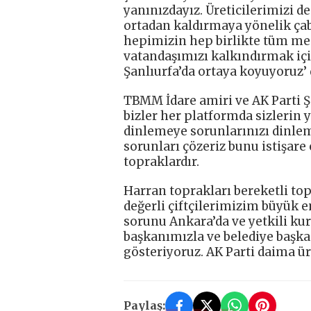
yanınızdayız. Üreticilerimizi 
ortadan kaldırmaya yönelik çab
hepimizin hep birlikte tüm me
vatandaşımızı kalkındırmak iç
Şanlıurfa’da ortaya koyuyoruz’ 
TBMM İdare amiri ve AK Parti Şan
bizler her platformda sizlerin 
dinlemeye sorunlarınızı dinleme
sorunları çözeriz bunu istişare 
topraklardır.
Harran toprakları bereketli top
değerli çiftçilerimizim büyük em
sorunu Ankara’da ve yetkili ku
başkanımızla ve belediye başka
gösteriyoruz. AK Parti daima üre
Paylaş: