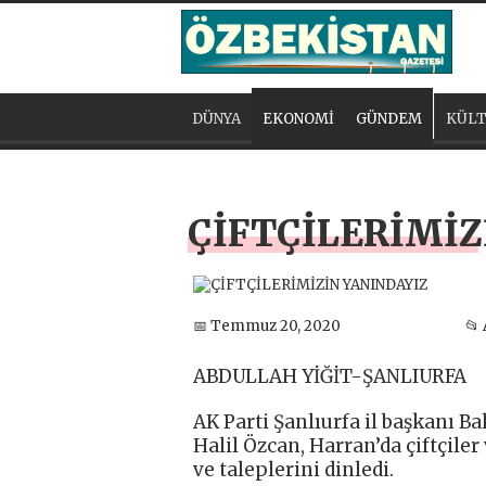
DÜNYA
EKONOMİ
GÜNDEM
KÜLT
ÇİFTÇİLERİMİZ
📅 Temmuz 20, 2020
📂
ABDULLAH YİĞİT-ŞANLIURFA
AK Parti Şanlıurfa il başkanı Ba
Halil Özcan, Harran’da çiftçile
ve taleplerini dinledi.