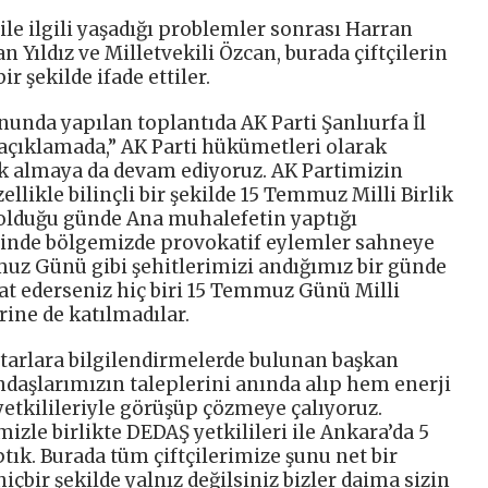
ile ilgili yaşadığı problemler sonrası Harran
 Yıldız ve Milletvekili Özcan, burada çiftçilerin
r şekilde ifade ettiler.
unda yapılan toplantıda AK Parti Şanlıurfa İl
 açıklamada,” AK Parti hükümetleri olarak
dık almaya da devam ediyoruz. AK Partimizin
llikle bilinçli bir şekilde 15 Temmuz Milli Birlik
olduğu günde Ana muhalefetin yaptığı
esinde bölgemizde provokatif eylemler sahneye
muz Günü gibi şehitlerimizi andığımız bir günde
at ederseniz hiç biri 15 Temmuz Günü Milli
ine de katılmadılar.
uhtarlara bilgilendirmelerde bulunan başkan
daşlarımızın taleplerini anında alıp hem enerji
tkilileriyle görüşüp çözmeye çalıyoruz.
izle birlikte DEDAŞ yetkilileri ile Ankara’da 5
ptık. Burada tüm çiftçilerimize şunu net bir
çbir şekilde yalnız değilsiniz bizler daima sizin