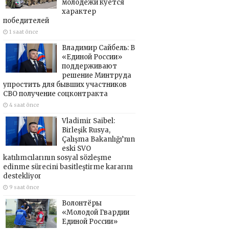
молодёжи куётся
характер
победителей
1 saat önce
Владимир Сайбель: В
«Единой России»
поддерживают
решение Минтруда
упростить для бывших участников
СВО получение соцконтракта
4 saat önce
Vladimir Saibel:
Birleşik Rusya,
Çalışma Bakanlığı’nın
eski SVO
katılımcılarının sosyal sözleşme
edinme sürecini basitleştirme kararını
destekliyor
9 saat önce
Волонтёры
«Молодой Гвардии
Единой России»