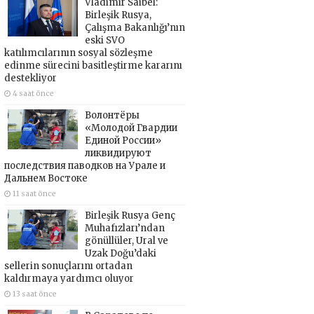
Vladimir Saibel:
Birleşik Rusya,
Çalışma Bakanlığı’nın
eski SVO
katılımcılarının sosyal sözleşme
edinme sürecini basitleştirme kararını
destekliyor
4 saat önce
Волонтёры
«Молодой Гвардии
Единой России»
ликвидируют
последствия паводков на Урале и
Дальнем Востоке
11 saat önce
Birleşik Rusya Genç
Muhafızları’ndan
gönüllüler, Ural ve
Uzak Doğu’daki
sellerin sonuçlarını ortadan
kaldırmaya yardımcı oluyor
13 saat önce