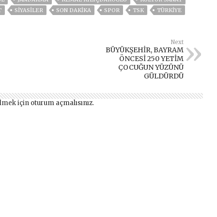
T
SİYASİLER
SON DAKIKA
SPOR
TSK
TÜRKİYE
Next
BÜYÜKŞEHİR, BAYRAM
ÖNCESİ 250 YETİM
ÇOCUĞUN YÜZÜNÜ
GÜLDÜRDÜ
lmek için
oturum açmalısınız
.