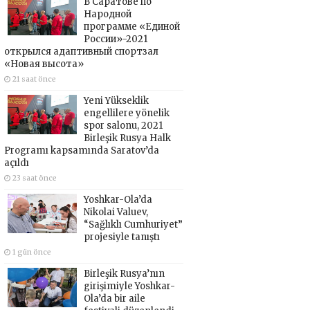
В Саратове по
Народной
программе «Единой
России»-2021
открылся адаптивный спортзал
«Новая высота»
21 saat önce
Yeni Yükseklik
engellilere yönelik
spor salonu, 2021
Birleşik Rusya Halk
Programı kapsamında Saratov’da
açıldı
23 saat önce
Yoshkar-Ola’da
Nikolai Valuev,
“Sağlıklı Cumhuriyet”
projesiyle tanıştı
1 gün önce
Birleşik Rusya’nın
girişimiyle Yoshkar-
Ola’da bir aile