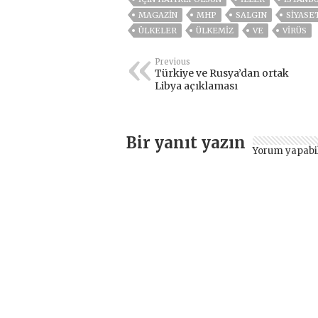
MAGAZİN
MHP
SALGIN
SİYASE
ÜLKELER
ÜLKEMIZ
VE
VIRÜS
Previous
Türkiye ve Rusya’dan ortak
Libya açıklaması
Bir yanıt yazın
Yorum yapabi