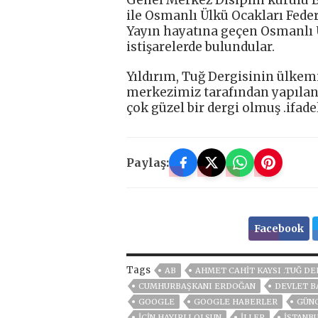
ile Osmanlı Ülkü Ocakları Fede
Yayın hayatına geçen Osmanlı Ül
istişarelerde bulundular.
Yıldırım, Tuğ Dergisinin ülkem
merkezimiz tarafından yapılan
çok güzel bir dergi olmuş .ifadel
Paylaş:
Facebook
Tags
AB
AHMET CAHIT KAYSI .TUĞ DE
CUMHURBAŞKANI ERDOĞAN
DEVLET B
GOOGLE
GOOGLE HABERLER
GÜN
İÇIN HAYIRLI OLSUN
İLLER
ISTANB