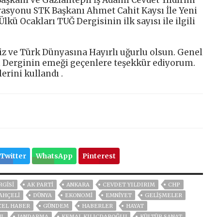
rasyonu STK Başkanı Ahmet Cahit Kaysı İle Yeni
kü Ocakları TUĞ Dergisinin ilk sayısı ile ilgili
iz ve Türk Dünyasına Hayırlı uğurlu olsun. Genel
 Derginin emeği geçenlere teşekkür ediyorum.
erini kullandı .
Twitter
WhatsApp
Pinterest
RGISI
AK PARTİ
ANKARA
CEVDET YILDIRIM
CHP
AHÇELİ
DÜNYA
EKONOMİ
EMNİYET
GELIŞMELER
CEL HABER
GÜNDEM
HABERLER
HAYAT
UL
JANDARMA
KEMAL KILIÇDAROĞLU
KÜLTÜR SANAT