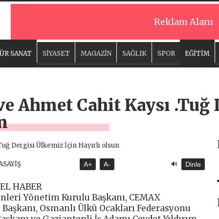
Reklam Alanı
ÜR SANAT
SİYASET
MAGAZİN
SAĞLIK
SPOR
EĞİTİM
 ve Ahmet Cahit Kaysı .Tuğ
n
🔊
 ASAYİŞ
A+
A-
Dinle
EL HABER
ünleri Yönetim Kurulu Başkanı, CEMAX
aşkanı, Osmanlı Ülkü Ocakları Federasyonu
aşkanı ve Gaziantepli İş Adamı Cevdet Yıldırım