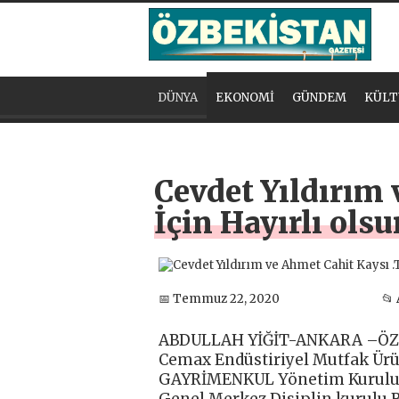
DÜNYA
EKONOMİ
GÜNDEM
KÜLT
Cevdet Yıldırım
İçin Hayırlı olsu
📅 Temmuz 22, 2020
📂
ABDULLAH YİĞİT-ANKARA –ÖZ
Cemax Endüstiriyel Mutfak Ür
GAYRİMENKUL Yönetim Kurulu B
Genel Merkez Disiplin kurulu B