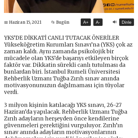
🔊
📅 Haziran 15, 2021
📂 Bugün
A+
A-
Dinle
YKS’DE DİKKATİ CANLI TUTACAK ÖNERİLER
Yükseköğretim Kurumları Sınavı’na (YKS) çok az
zaman kaldı. Aynı zamanda psikolojik bir
mücadele olan YKS’de başarıyı etkileyen birçok
faktör var. Dikkatin sürekli canlı tutulması da
bunlardan biri. İstanbul Rumeli Üniversitesi
Rehberlik Uzmanı Tuğba Zırıh sınav anında
motivasyonunuzun dağılmaması için tüyolar
verdi.
3 milyon kişinin katılacağı YKS sınavı, 26-27
Haziran’da yapılacak. Rehberlik Uzmanı Tuğba
Zırıh adayların herşeyden önce kendilerine
güvenmeleri gerektiğini vurguluyor. Zırıh’ın
sınav anında adayların motivasyonlarının