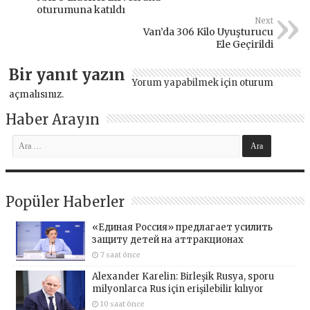
oturumuna katıldı
Next
Van’da 306 Kilo Uyuşturucu
Ele Geçirildi
Bir yanıt yazın
Yorum yapabilmek için
oturum
açmalısınız
.
Haber Arayın
Popüler Haberler
«Единая Россия» предлагает усилить
защиту детей на аттракционах
7 saat önce
Alexander Karelin: Birleşik Rusya, sporu
milyonlarca Rus için erişilebilir kılıyor
10 saat önce