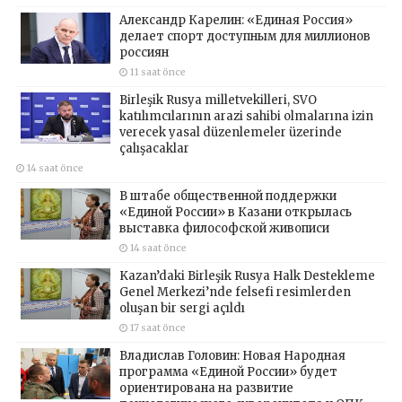
Александр Карелин: «Единая Россия»
делает спорт доступным для миллионов
россиян
11 saat önce
Birleşik Rusya milletvekilleri, SVO
katılımcılarının arazi sahibi olmalarına izin
verecek yasal düzenlemeler üzerinde
çalışacaklar
14 saat önce
В штабе общественной поддержки
«Единой России» в Казани открылась
выставка философской живописи
14 saat önce
Kazan’daki Birleşik Rusya Halk Destekleme
Genel Merkezi’nde felsefi resimlerden
oluşan bir sergi açıldı
17 saat önce
Владислав Головин: Новая Народная
программа «Единой России» будет
ориентирована на развитие