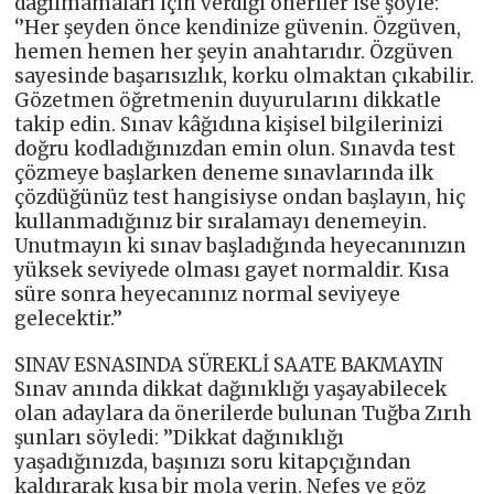
dağılmamaları için verdiği öneriler ise şöyle:
‘’Her şeyden önce kendinize güvenin. Özgüven,
hemen hemen her şeyin anahtarıdır. Özgüven
sayesinde başarısızlık, korku olmaktan çıkabilir.
Gözetmen öğretmenin duyurularını dikkatle
takip edin. Sınav kâğıdına kişisel bilgilerinizi
doğru kodladığınızdan emin olun. Sınavda test
çözmeye başlarken deneme sınavlarında ilk
çözdüğünüz test hangisiyse ondan başlayın, hiç
kullanmadığınız bir sıralamayı denemeyin.
Unutmayın ki sınav başladığında heyecanınızın
yüksek seviyede olması gayet normaldir. Kısa
süre sonra heyecanınız normal seviyeye
gelecektir.’’
SINAV ESNASINDA SÜREKLİ SAATE BAKMAYIN
Sınav anında dikkat dağınıklığı yaşayabilecek
olan adaylara da önerilerde bulunan Tuğba Zırıh
şunları söyledi: ’’Dikkat dağınıklığı
yaşadığınızda, başınızı soru kitapçığından
kaldırarak kısa bir mola verin. Nefes ve göz