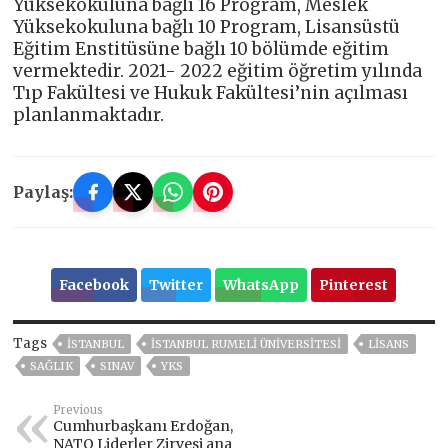
Yüksekokuluna bağlı 16 Program, Meslek
Yüksekokuluna bağlı 10 Program, Lisansüstü
Eğitim Enstitüsüne bağlı 10 bölümde eğitim
vermektedir. 2021- 2022 eğitim öğretim yılında
Tıp Fakültesi ve Hukuk Fakültesi’nin açılması
planlanmaktadır.
Paylaş:
Facebook
Twitter
WhatsApp
Pinterest
Tags
ISTANBUL
İSTANBUL RUMELI ÜNIVERSITESI
LISANS
SAĞLIK
SINAV
YKS
Previous
Cumhurbaşkanı Erdoğan,
NATO Liderler Zirvesi ana