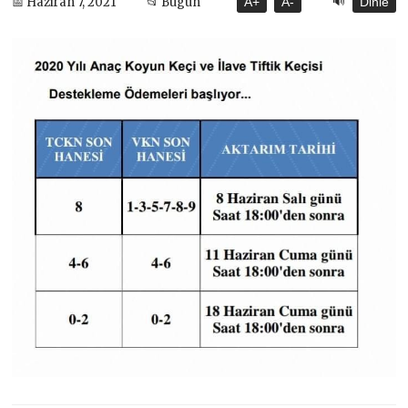
🔊
📅 Haziran 7, 2021
📂 Bugün
A+
A-
Dinle