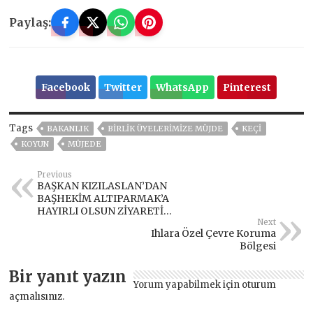
Paylaş:
Facebook
Twitter
WhatsApp
Pinterest
Tags
BAKANLIK
BIRLIK ÜYELERIMIZE MÜJDE
KEÇİ
KOYUN
MÜJEDE
Previous
BAŞKAN KIZILASLAN’DAN
BAŞHEKİM ALTIPARMAK’A
HAYIRLI OLSUN ZİYARETİ…
Next
Ihlara Özel Çevre Koruma
Bölgesi
Bir yanıt yazın
Yorum yapabilmek için
oturum
açmalısınız
.