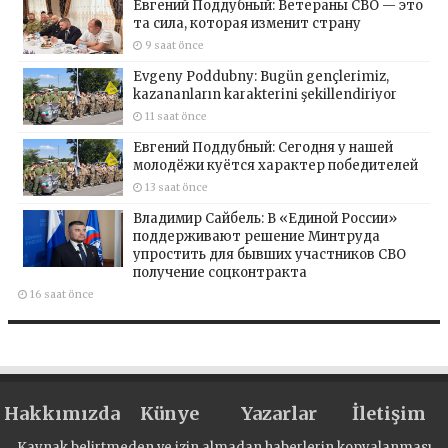
Евгений Поддубный: Ветераны СВО — это
та сила, которая изменит страну
9 saat önce
Evgeny Poddubny: Bugün gençlerimiz,
kazananların karakterini şekillendiriyor
11 saat önce
Евгений Поддубный: Сегодня у нашей
молодёжи куётся характер победителей
13 saat önce
Владимир Сайбель: В «Единой России»
поддерживают решение Минтруда
упростить для бывших участников СВО
получение соцконтракта
16 saat önce
Hakkımızda
Künye
Yazarlar
İletişim
Kaynak belirtmeden ve izin almadan haberlerin kopyalanması