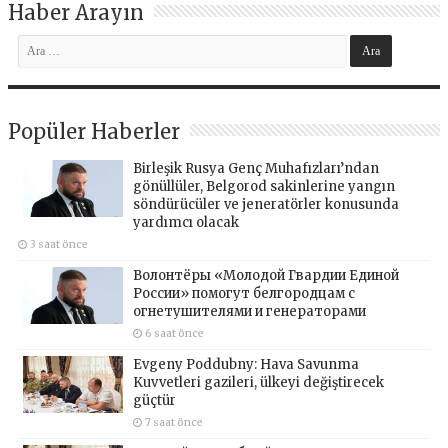
Haber Arayın
Popüler Haberler
Birleşik Rusya Genç Muhafızları’ndan
gönüllüler, Belgorod sakinlerine yangın
söndürücüler ve jeneratörler konusunda
yardımcı olacak
3 saat önce
Волонтёры «Молодой Гвардии Единой
России» помогут белгородцам с
огнетушителями и генераторами
6 saat önce
Evgeny Poddubny: Hava Savunma
Kuvvetleri gazileri, ülkeyi değiştirecek
güçtür
7 saat önce