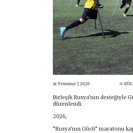
📅 Temmuz 7, 2026
📂 KÜ
Birleşik Rusya’nın desteğiyle 
düzenlendi.
2026,
“Rusya’nın Gücü” maratonu kap