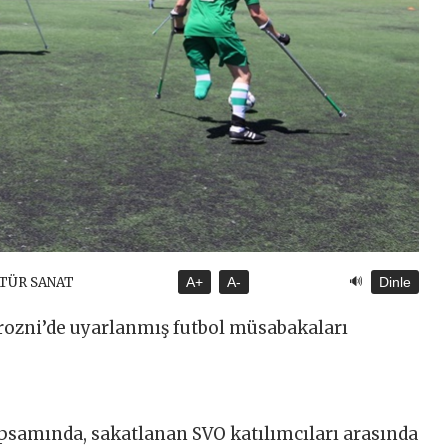
🔊
LTÜR SANAT
A+
A-
Dinle
Grozni’de uyarlanmış futbol müsabakaları
samında, sakatlanan SVO katılımcıları arasında