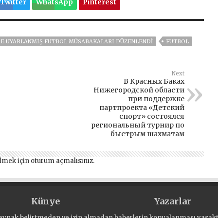
Twitter
WhatsApp
Pinterest
'DE UYARLANMIŞ FUTBOL MÜSABAKALARI DÜZENLENDI
FUTBOL
Next
В Красных Баках
Нижегородской области
при поддержке
партпроекта «Детский
спорт» состоялся
региональный турнир по
быстрым шахматам
lmek için
oturum açmalısınız
.
Künye
Yazarlar
aynak belirtmeden ve izin almadan haberlerin kopyalanması yasaktı