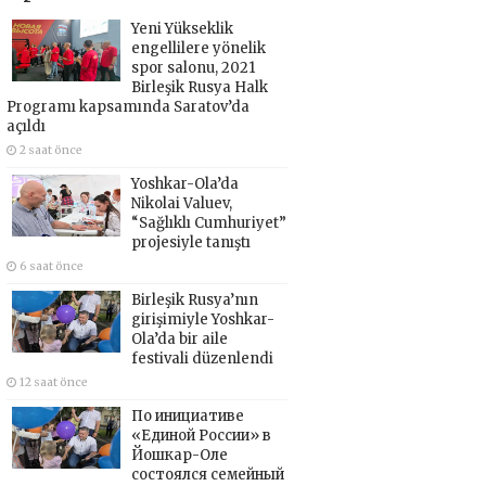
Yeni Yükseklik
engellilere yönelik
spor salonu, 2021
Birleşik Rusya Halk
Programı kapsamında Saratov’da
açıldı
2 saat önce
Yoshkar-Ola’da
Nikolai Valuev,
“Sağlıklı Cumhuriyet”
projesiyle tanıştı
6 saat önce
Birleşik Rusya’nın
girişimiyle Yoshkar-
Ola’da bir aile
festivali düzenlendi
12 saat önce
По инициативе
«Единой России» в
Йошкар-Оле
состоялся семейный