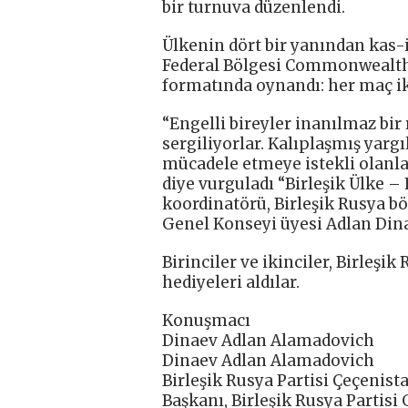
bir turnuva düzenlendi.
Ülkenin dört bir yanından kas-i
Federal Bölgesi Commonwealth 
formatında oynandı: her maç ik
“Engelli bireyler inanılmaz bir
sergiliyorlar. Kalıplaşmış yargı
mücadele etmeye istekli olanlar
diye vurguladı “Birleşik Ülke – 
koordinatörü, Birleşik Rusya b
Genel Konseyi üyesi Adlan Dina
Birinciler ve ikinciler, Birleşi
hediyeleri aldılar.
Konuşmacı
Dinaev Adlan Alamadovich
Dinaev Adlan Alamadovich
Birleşik Rusya Partisi Çeçenis
Başkanı, Birleşik Rusya Partisi 