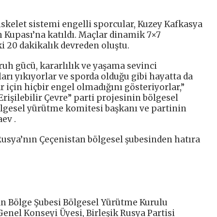
skelet sistemi engelli sporcular, Kuzey Kafkasya
Kupası’na katıldı. Maçlar dinamik 7×7
i 20 dakikalık devreden oluştu.
 ruh gücü, kararlılık ve yaşama sevinci
ları yıkıyorlar ve sporda olduğu gibi hayatta da
 için hiçbir engel olmadığını gösteriyorlar,”
Erişilebilir Çevre” parti projesinin bölgesel
ölgesel yürütme komitesi başkanı ve partinin
ev .
k Rusya’nın Çeçenistan bölgesel şubesinden hatıra
tan Bölge Şubesi Bölgesel Yürütme Kurulu
Genel Konseyi Üyesi, Birleşik Rusya Partisi