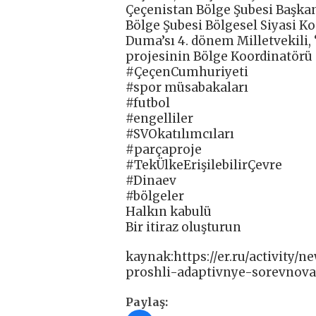
Çeçenistan Bölge Şubesi Başkan 
Bölge Şubesi Bölgesel Siyasi K
Duma’sı 4. dönem Milletvekili, “
projesinin Bölge Koordinatörü
#ÇeçenCumhuriyeti
#spor müsabakaları
#futbol
#engelliler
#SVOkatılımcıları
#parçaproje
#TekÜlkeErişilebilirÇevre
#Dinaev
#bölgeler
Halkın kabulü
Bir itiraz oluşturun
kaynak:https://er.ru/activity
proshli-adaptivnye-sorevnova
Paylaş: