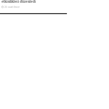
etkinlikleri düzenledi
21 saat önce