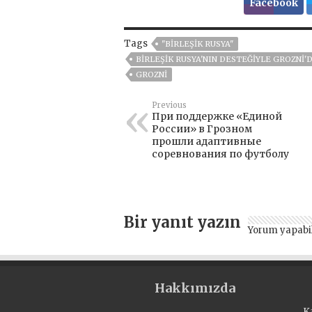
Facebook
Tags
"BIRLEŞIK RUSYA"
BIRLEŞIK RUSYA'NIN DESTEĞIYLE GROZNI
GROZNI
Previous
При поддержке «Единой
России» в Грозном
прошли адаптивные
соревнования по футболу
Bir yanıt yazın
Yorum yapabi
Hakkımızda
K