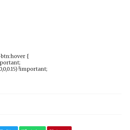
btn:hover {
mportant;
,0,0.15) !important;