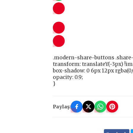
.modern-share-buttons .share-
transform: translateY(-3px) !i
box-shadow: 0 6px 12px rgba(0,0
opacity: 0.9;
}
Paylaş: