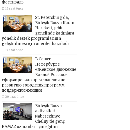
фестиваль
15 saat önce
St. Petersburg’da,
Birleşik Rusya Kadın
Hareketi, şehir
genelinde kadınlara
yönelik destek programlarının
geliştirilmesi için öneriler hazırladı
17 saat önce
В Санкт-
Петербурге
«Женское движение
Единой России»
сформировало предложения по
развитию городских программ
поддержки женщин
20 saat önce
Birleşik Rusya
aktivistleri,
Naberezhnye
Chelny’de genç
KAMAZ uzmanları için eğitim