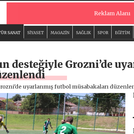
Reklam Alanı
ÜR SANAT
SİYASET
MAGAZİN
SAĞLIK
SPOR
EĞİTİM
ın desteğiyle Grozni’de uy
üzenlendi
Grozni'de uyarlanmış futbol müsabakaları düzenlen