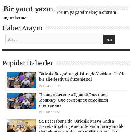
Bir yanıt yazın
Yorum yapabilmek için
oturum
açmalısınız
.
Haber Arayın
Popüler Haberler
Birleşik Rusya’nın girişimiyle Yoshkar-Ola’da
bir aile festivali düzenlendi
6 saat önce
По инициативе «Единой России» в
Йошкар-Оле состоялся семейный
фестиваль
8 saat önce
St. Petersburg’da, Birleşik Rusya Kadın
Hareketi, şehir genelinde kadınlara yönelik
destek programlarının geliştirilmesi için