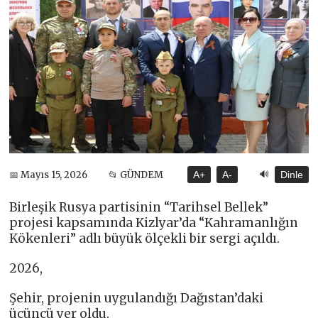
🔊
📅 Mayıs 15, 2026
📂 GÜNDEM
A+
A-
Dinle
Birleşik Rusya partisinin “Tarihsel Bellek”
projesi kapsamında Kizlyar’da “Kahramanlığın
Kökenleri” adlı büyük ölçekli bir sergi açıldı.
2026,
Şehir, projenin uygulandığı Dağıstan’daki
üçüncü yer oldu.