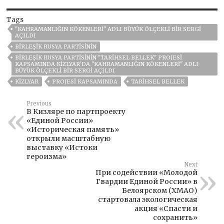
Tags
"KAHRAMANLIĞIN KÖKENLERI" ADLI BÜYÜK ÖLÇEKLI BIR SERGI
AÇILDI
BIRLEŞIK RUSYA PARTISININ
BIRLEŞIK RUSYA PARTISININ "TARIHSEL BELLEK" PROJESI
KAPSAMINDA KIZLYAR'DA "KAHRAMANLIĞIN KÖKENLERI" ADLI
BÜYÜK ÖLÇEKLI BIR SERGI AÇILDI
KIZLYAR
PROJESI KAPSAMINDA
TARIHSEL BELLEK
Previous
В Кизляре по партпроекту
«Единой России»
«Историческая память»
открыли масштабную
выставку «Истоки
героизма»
Next
При содействии «Молодой
Гвардии Единой России» в
Белоярском (ХМАО)
стартовала экологическая
акция «Спасти и
сохранить»