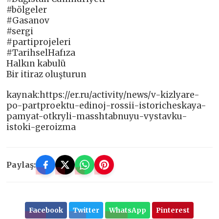
#bölgeler
#Gasanov
#sergi
#partiprojeleri
#TarihselHafıza
Halkın kabulü
Bir itiraz oluşturun
kaynak:https://er.ru/activity/news/v-kizlyare-
po-partproektu-edinoj-rossii-istoricheskaya-
pamyat-otkryli-masshtabnuyu-vystavku-
istoki-geroizma
Paylaş:
Facebook
Twitter
WhatsApp
Pinterest