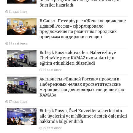
öneriler hazırladı
11 saat önce
В Санкт-Петербурге «Женское движение
Единой России» сформировало
предложения по развитию городских
программ поддержки женщин
13 saat önce
Birleşik Rusya aktivistleri, Naberezhnye
Chelny’de genç KAMAZ uzmanları için
eğitim etkinlikleri düzenledi
15 saat önce
Активисты «Единой России» провели в
Набережных Челнах просветительские
мероприятия для молодых специалистов
КАМАЗа
17 saat önce
Birleşik Rusya, Özel Kuvvetler askerlerinin
aile üyelerini yeni hükümet destek önlemleri
hakkında bilgilendirdi
19 saat önce