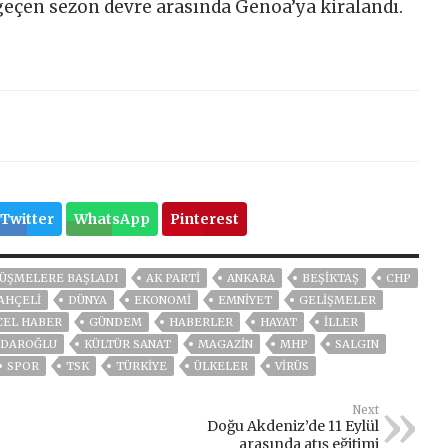
eçen sezon devre arasında Genoa’ya kiralandı.
Twitter
WhatsApp
Pinterest
ÜŞMELERE BAŞLADI
AK PARTİ
ANKARA
BEŞIKTAŞ
CHP
AHÇELİ
DÜNYA
EKONOMİ
EMNİYET
GELIŞMELER
CEL HABER
GÜNDEM
HABERLER
HAYAT
İLLER
ÇDAROĞLU
KÜLTÜR SANAT
MAGAZİN
MHP
SALGIN
SPOR
TSK
TÜRKİYE
ÜLKELER
VIRÜS
Next
Doğu Akdeniz’de 11 Eylül
arasında atış eğitimi