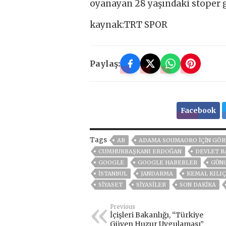
oyanayan 28 yaşındaki stoper g
kaynak:TRT SPOR
Paylaş:
Facebook
Tags
AB
ADAMA SOUMAORO IÇIN GÖR
CUMHURBAŞKANI ERDOĞAN
DEVLET B
GOOGLE
GOOGLE HABERLER
GÜN
ISTANBUL
JANDARMA
KEMAL KILI
SİYASET
SİYASİLER
SON DAKIKA
Previous
İçişleri Bakanlığı, “Türkiye
Güven Huzur Uygulaması”