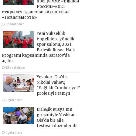
программе «Единой
России»-2021
открылся адаптивный спортзал
«Новая высота»
19 saat önce
Yeni Yükseklik
engellilere yönelik
spor salonu, 2021
Birleşik Rusya Halk
Programı kapsamında Saratov’da
açıldı
22 saat önce
Yoshkar-Ola’da
Nikolai Valuev,
“Sağlıklı Cumhuriyet”
projesiyle tanıştı
1 gün önce
Birleşik Rusya’nın
girişimiyle Yoshkar-
Ola’da bir aile
festivali düzenlendi
1 gün önce