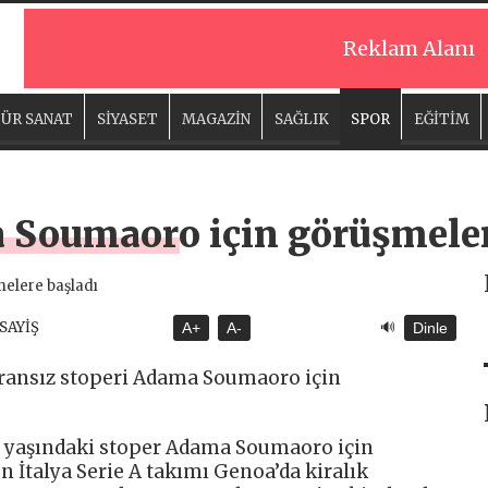
Reklam Alanı
ÜR SANAT
SİYASET
MAGAZİN
SAĞLIK
SPOR
EĞİTİM
 Soumaoro için görüşmeler
🔊
ASAYİŞ
A+
A-
Dinle
 Fransız stoperi Adama Soumaoro için
28 yaşındaki stoper Adama Soumaoro için
 İtalya Serie A takımı Genoa’da kiralık