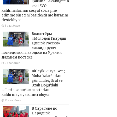
Çalışma Bakanlığı’nın
eski SVO
katılımcılarının sosyal sözleşme
edinme sürecini basitleştirme kararını
destekliyor
3 saat önce
Волонтёры
«Молодой Гвардии
Единой России»
ликвидируют
последствия паводков на Урале и
Дальнем Востоке
9 saat önce
Birleşik Rusya Genç
Muhafızları’ndan
gönüllüler, Ural ve
Uzak Doğu’daki
sellerin sonuçlarını ortadan
kaldırmaya yardımcı oluyor
12 saat önce
В Саратове по
Народной