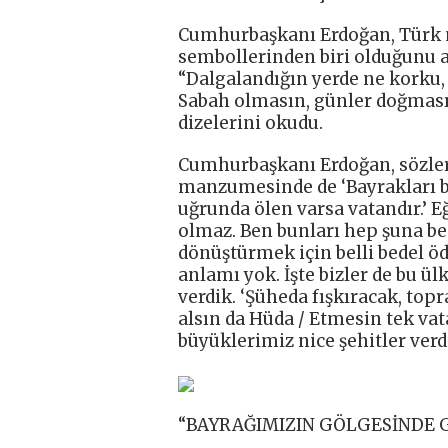
Cumhurbaşkanı Erdoğan, Türk m
sembollerinden biri olduğunu ak
“Dalgalandığın yerde ne korku, 
Sabah olmasın, günler doğmasın 
dizelerini okudu.
Cumhurbaşkanı Erdoğan, sözleri
manzumesinde de ‘Bayrakları b
uğrunda ölen varsa vatandır.’ 
olmaz. Ben bunları hep şuna ben
dönüştürmek için belli bedel öd
anlamı yok. İşte bizler de bu ü
verdik. ‘Şüheda fışkıracak, top
alsın da Hüda / Etmesin tek va
büyüklerimiz nice şehitler verdi
“BAYRAĞIMIZIN GÖLGESİNDE G