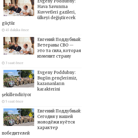
Evgeny Poddubny:
Hava Savunma
Kuvvetleri gazileri,
ülkeyi değiştirecek
güçtür
45 dakika önce
Евгений Поддубный:
Ветераны СВО —
это та сила, которая
изменит страну
3 saat önce
Evgeny Poddubny:
Bugün gençlerimiz,
kazananların
karakterini
şekillendiriyor
5 saat önce
Евгений Поддубный:
Сегодня у нашей
молодёжи куётся
характер
победителей