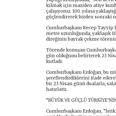
kılmak için maziden atiye ku
çalışıyoruz. 100. yılına yaklaş
güçlendirerek bizden sonraki ne
Cumhurbaşkanı Recep Tayyip Erd
metre uzunluğunda, yaklaşık 10
direğinin bayrak çekme törenin
Törende konuşan Cumhurbaşkan
gün olduğunu belirterek 23 Ni
kutladı.
Cumhurbaşkanı Erdoğan, bu mü
şereflendirdiklerini ifade eder
bir 23 Nisan günü dualarla, sala
hatırlattı.
“BÜYÜK VE GÜÇLÜ TÜRKİYE’Nİ
Cumhurbaşkanı Erdoğan, “İstikl