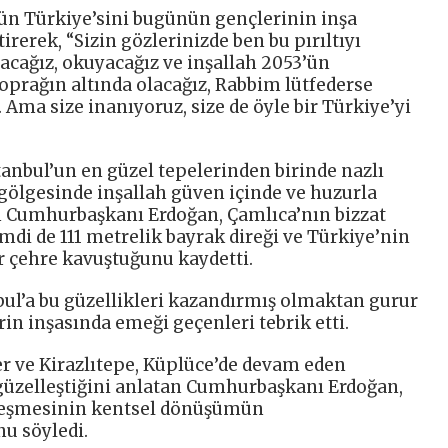
n Türkiye’sini bugünün gençlerinin inşa
irerek, “Sizin gözlerinizde ben bu pırıltıyı
acağız, okuyacağız ve inşallah 2053’ün
 toprağın altında olacağız, Rabbim lütfederse
. Ama size inanıyoruz, size de öyle bir Türkiye’yi
tanbul’un en güzel tepelerinden birinde nazlı
gölgesinde inşallah güven içinde ve huzurla
n Cumhurbaşkanı Erdoğan, Çamlıca’nın bizzat
imdi de 111 metrelik bayrak direği ve Türkiye’nin
r çehre kavuştuğunu kaydetti.
ul’a bu güzellikleri kazandırmış olmaktan gurur
in inşasında emeği geçenleri tebrik etti.
er ve Kirazlıtepe, Küplüce’de devam eden
güzelleştiğini anlatan Cumhurbaşkanı Erdoğan,
leşmesinin kentsel dönüşümün
u söyledi.