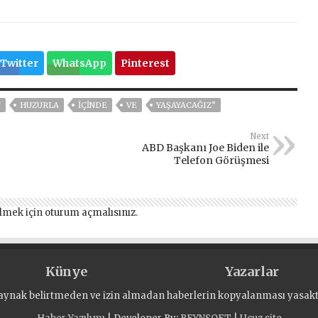
Twitter
WhatsApp
Pinterest
N
HUZURLA
İÇİNDE
VE
YAŞAYACAĞIZ”
Next
ABD Başkanı Joe Biden ile
Telefon Görüşmesi
lmek için
oturum açmalısınız
.
Künye
Yazarlar
aynak belirtmeden ve izin almadan haberlerin kopyalanması yasaktı