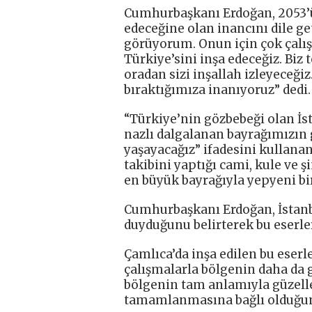
Cumhurbaşkanı Erdoğan, 2053’ü
edeceğine olan inancını dile get
görüyorum. Onun için çok çalış
Türkiye’sini inşa edeceğiz. Biz
oradan sizi inşallah izleyeceğiz
bıraktığımıza inanıyoruz” dedi.
“Türkiye’nin gözbebeği olan İs
nazlı dalgalanan bayrağımızın 
yaşayacağız” ifadesini kullana
takibini yaptığı cami, kule ve ş
en büyük bayrağıyla yepyeni bi
Cumhurbaşkanı Erdoğan, İstanb
duyduğunu belirterek bu eserler
Çamlıca’da inşa edilen bu eserl
çalışmalarla bölgenin daha da 
bölgenin tam anlamıyla güzel
tamamlanmasına bağlı olduğun