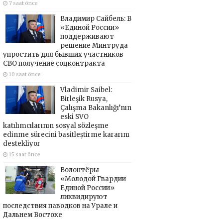
7 saat önce
Владимир Сайбель: В
«Единой России»
поддерживают
решение Минтруда
упростить для бывших участников
СВО получение соцконтракта
10 saat önce
Vladimir Saibel:
Birleşik Rusya,
Çalışma Bakanlığı’nın
eski SVO
katılımcılarının sosyal sözleşme
edinme sürecini basitleştirme kararını
destekliyor
15 saat önce
Волонтёры
«Молодой Гвардии
Единой России»
ликвидируют
последствия паводков на Урале и
Дальнем Востоке