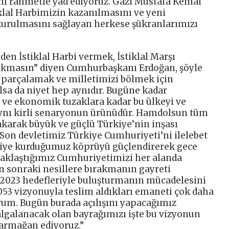
nı rahmetle yâd ediyoruz. Gazi Mustafa Kemal
iklal Harbimizin kazanılmasını ve yeni
urulmasını sağlayan herkese şükranlarımızı
en İstiklal Harbi vermek, İstiklal Marşı
akmasın” diyen Cumhurbaşkanı Erdoğan, şöyle
ı parçalamak ve milletimizi bölmek için
sa da niyet hep aynıdır. Bugüne kadar
e ve ekonomik tuzaklara kadar bu ülkeyi ve
, aynı kirli senaryonun ürünüdür. Hamdolsun tüm
ırakarak büyük ve güçlü Türkiye’nin inşası
 Son devletimiz Türkiye Cumhuriyeti’ni ilelebet
tiye kurduğumuz köprüyü güçlendirerek gece
 yaklaştığımız Cumhuriyetimizi her alanda
n sonraki nesillere bırakmanın gayreti
zi 2023 hedefleriyle buluşturmanın mücadelesini
053 vizyonuyla teslim aldıkları emaneti çok daha
orum. Bugün burada açılışını yapacağımız
lgalanacak olan bayrağımızı işte bu vizyonun
armağan ediyoruz.”