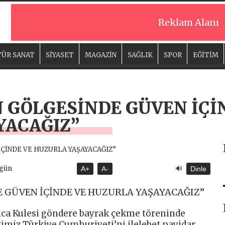
Reklam Alanı
ÜR SANAT
SİYASET
MAGAZİN
SAĞLIK
SPOR
EĞİTİM
 GÖLGESİNDE GÜVEN İÇİ
YACAĞIZ”
🔊
ugün
A+
A-
Dinle
 GÜVEN İÇİNDE VE HUZURLA YAŞAYACAĞIZ”
ca Kulesi göndere bayrak çekme töreninde
imiz Türkiye Cumhuriyeti’ni ilelebet payidar