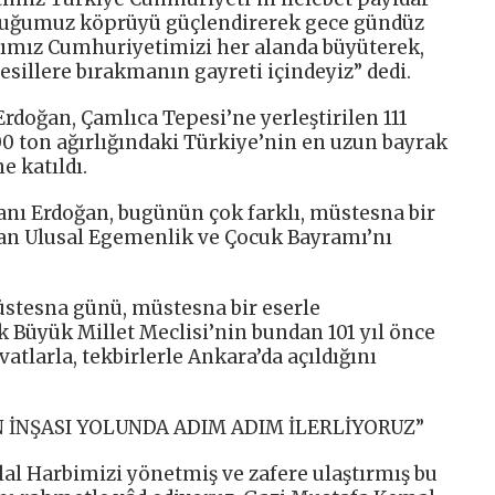
rduğumuz köprüyü güçlendirerek gece gündüz
tığımız Cumhuriyetimizi her alanda büyüterek,
sillere bırakmanın gayreti içindeyiz” dedi.
oğan, Çamlıca Tepesi’ne yerleştirilen 111
0 ton ağırlığındaki Türkiye’nin en uzun bayrak
e katıldı.
ı Erdoğan, bugünün çok farklı, müstesna bir
san Ulusal Egemenlik ve Çocuk Bayramı’nı
stesna günü, müstesna bir eserle
ek Büyük Millet Meclisi’nin bundan 101 yıl önce
vatlarla, tekbirlerle Ankara’da açıldığını
N İNŞASI YOLUNDA ADIM ADIM İLERLİYORUZ”
al Harbimizi yönetmiş ve zafere ulaştırmış bu