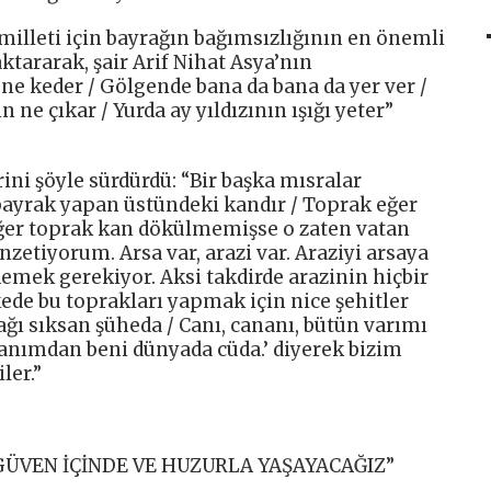
illeti için bayrağın bağımsızlığının en önemli
tararak, şair Arif Nihat Asya’nın
ne keder / Gölgende bana da bana da yer ver /
ne çıkar / Yurda ay yıldızının ışığı yeter”
ni şöyle sürdürdü: “Bir başka mısralar
ayrak yapan üstündeki kandır / Toprak eğer
Eğer toprak kan dökülmemişse o zaten vatan
zetiyorum. Arsa var, arazi var. Araziyi arsaya
emek gerekiyor. Aksi takdirde arazinin hiçbir
lkede bu toprakları yapmak için nice şehitler
rağı sıksan şüheda / Canı, cananı, bütün varımı
tanımdan beni dünyada cüda.’ diyerek bizim
ler.”
ÜVEN İÇİNDE VE HUZURLA YAŞAYACAĞIZ”