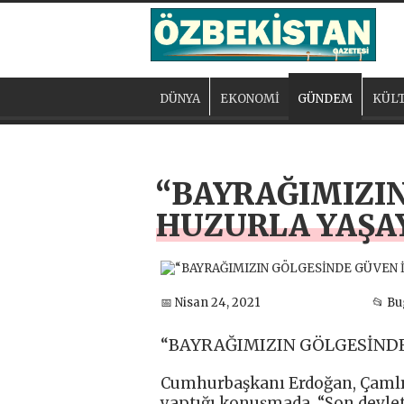
DÜNYA
EKONOMİ
GÜNDEM
KÜLT
“BAYRAĞIMIZIN
HUZURLA YAŞA
📅 Nisan 24, 2021
📂 B
“BAYRAĞIMIZIN GÖLGESİNDE
Cumhurbaşkanı Erdoğan, Çamlı
yaptığı konuşmada, “Son devlet