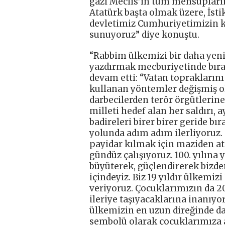
gazi Meclis’in tüm mensupları
Atatürk başta olmak üzere, İst
devletimiz Cumhuriyetimizin k
sunuyoruz” diye konuştu.
“Rabbim ülkemizi bir daha yenid
yazdırmak mecburiyetinde bır
devam etti: “Vatan toprakların
kullanan yöntemler değişmiş ol
darbecilerden terör örgütlerin
milleti hedef alan her saldırı
badireleri birer birer geride b
yolunda adım adım ilerliyoruz.
payidar kılmak için maziden a
gündüz çalışıyoruz. 100. yılına
büyüterek, güçlendirerek bizde
içindeyiz. Biz 19 yıldır ülkemi
veriyoruz. Çocuklarımızın da 2
ileriye taşıyacaklarına inanıy
ülkemizin en uzun direğinde da
sembolü olarak çocuklarımıza 