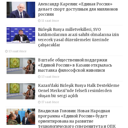
Александр Карелин: «Единая Россия»
делает спорт доступным для миллионов
россиян
11 saat önce
Birleşik Rusya milletvekilleri, SVO
katılımcılarının arazi sahibi olmalarına izin
verecek yasal düzenlemeler üzerinde
çalışacaklar
13 saat önce
В штабе общественной поддержки
«Единой России» в Казани открылась
выставка философской живописи
13 saat önce
Kazan’daki Birleşik Rusya Halk Destekleme
Genel Merkezi’nde felsefi resimlerden
oluşan bir sergi açıldı
17 saat önce
Владислав Головин: Новая Народная
программа «Единой России» будет
ориентирована на развитие
технологического суверенитета и ОПК