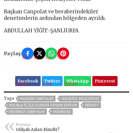
Başkan Canpolat ve beraberindekiler
denetimlerin ardından bölgeden ayrıldı.
ABDULLAH YİĞİT-ŞANLIURFA
Paylaş:
Facebook
Twitter
WhatsApp
Pinterest
Tags
BAŞKAN CANPOLAT
HALİLİYE BELEDİYESİ
HALKLA İÇ İÇE OLMAYA DEVAM EDİYOR
HİZMET
MEHMET CANPOLAT
VATANDAŞ
Previous
Gülşah Aslan Kimdir?