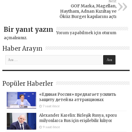
Next
GOF Marka, Magellan,
Haytham, Adnan Kızıltaş ve
Öküz Burger kapılarını açtı
Bir yanıt yazın
Yorum yapabilmek için
oturum
açmalısınız
.
Haber Arayın
Popüler Haberler
«Единая Россия» предлагает усилить
защиту детей на аттракционах
7 saat önce
Alexander Karelin: Birleşik Rusya, sporu
milyonlarca Rus için erişilebilir kılıyor
9 saat önce