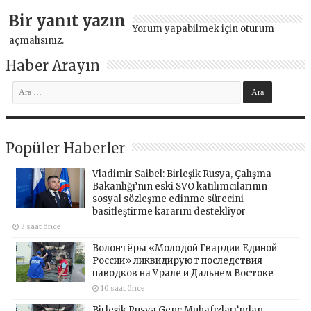
Bir yanıt yazın
Yorum yapabilmek için
oturum
açmalısınız
.
Haber Arayın
Popüler Haberler
Vladimir Saibel: Birleşik Rusya, Çalışma
Bakanlığı’nın eski SVO katılımcılarının
sosyal sözleşme edinme sürecini
basitleştirme kararını destekliyor
3 saat önce
Волонтёры «Молодой Гвардии Единой
России» ликвидируют последствия
паводков на Урале и Дальнем Востоке
10 saat önce
Birleşik Rusya Genç Muhafızları’ndan