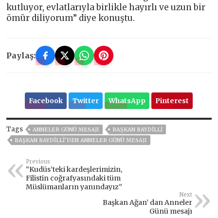
kutluyor, evlatlarıyla birlikle hayırlı ve uzun bir
ömür diliyorum” diye konuştu.
Paylaş:
Facebook
Twitter
WhatsApp
Pinterest
Tags
ANNELER GÜNÜ MESAJI
BAŞKAN BAYDİLLİ
BAŞKAN BAYDİLLİ’DEN ANNELER GÜNÜ MESAJI
Previous
“Kudüs’teki kardeşlerimizin,
Filistin coğrafyasındaki tüm
Müslümanların yanındayız”
Next
Başkan Ağan’ dan Anneler
Günü mesajı