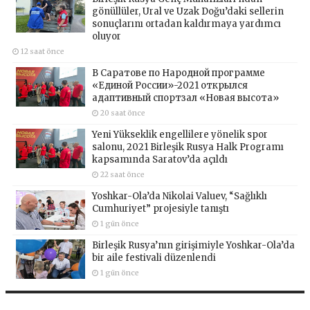
gönüllüler, Ural ve Uzak Doğu’daki sellerin
sonuçlarını ortadan kaldırmaya yardımcı
oluyor
12 saat önce
В Саратове по Народной программе
«Единой России»-2021 открылся
адаптивный спортзал «Новая высота»
20 saat önce
Yeni Yükseklik engellilere yönelik spor
salonu, 2021 Birleşik Rusya Halk Programı
kapsamında Saratov’da açıldı
22 saat önce
Yoshkar-Ola’da Nikolai Valuev, “Sağlıklı
Cumhuriyet” projesiyle tanıştı
1 gün önce
Birleşik Rusya’nın girişimiyle Yoshkar-Ola’da
bir aile festivali düzenlendi
1 gün önce