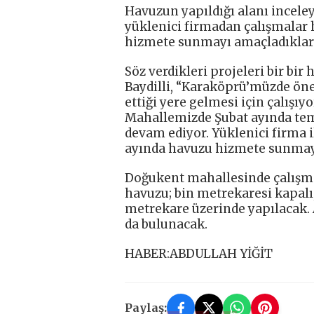
Havuzun yapıldığı alanı incele
yüklenici firmadan çalışmalar 
hizmete sunmayı amaçladıkları
Söz verdikleri projeleri bir bir
Baydilli, “Karaköprü’müzde önem
ettiği yere gelmesi için çalış
Mahallemizde Şubat ayında teme
devam ediyor. Yüklenici firma 
ayında havuzu hizmete sunmayı
Doğukent mahallesinde çalışma
havuzu; bin metrekaresi kapalı,
metrekare üzerinde yapılacak. A
da bulunacak.
HABER:ABDULLAH YİĞİT
Paylaş: