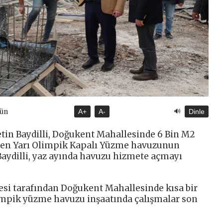
🔊
gün
A+
A-
Dinle
tin Baydilli, Doğukent Mahallesinde 6 Bin M2
den Yarı Olimpik Kapalı Yüzme havuzunun
 Baydilli, yaz ayında havuzu hizmete açmayı
esi tarafından Doğukent Mahallesinde kısa bir
limpik yüzme havuzu inşaatında çalışmalar son