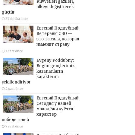
Kuvvetleri gazileri,
ülkeyi değiştirecek
güçtür
23 dakika önce
Евгений Поддубный:
Ветераны СВО —
это та сила, которая
изменит страну
3 saat önce
Evgeny Poddubny:
Bugün gençlerimiz,
kazananların
karakterini
şekillendiriyor
4 saat önce
Евгений Поддубный:
Сегодня у нашей
молодёжи куётся
характер
победителей
7 saat önce