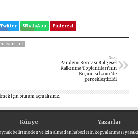
Twitter
WhatsApp
Pinterest
INI İNCELEDİ
Next
Pandemi Sonrası Bölgesel
Kalkınma Toplantıları’nın
Beşincisi İzmir’de
gerçekleştirildi
lmek için
oturum açmalısınız
.
Künye
Yazarlar
aynak belirtmeden ve izin almadan haberlerin kopyalanması yasaktı