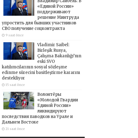
Владимир Сайбель: В
«Единой России»
поддерживают
решение Минтруда
упростить для бывших участников
СВО получение соцконтракта
9 saat önce
Vladimir Saibel:
Birleşik Rusya,
Çalışma Bakanlığı’nın
eski SVO
katılımcılarının sosyal sözleşme
edinme sürecini basitleştirme kararını
destekliyor
15 saat önce
Волонтёры
«Молодой Гвардии
Единой России»
ликвидируют
последствия паводков на Урале и
Дальнем Востоке
21 saat önce