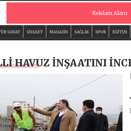
Reklam Alanı
ÜR SANAT
SİYASET
MAGAZİN
SAĞLIK
SPOR
EĞİTİM
Lİ HAVUZ İNŞAATINI İNC