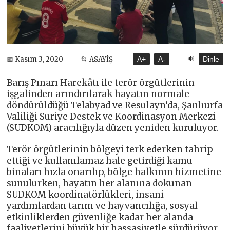
🔊
📅 Kasım 3, 2020
📂 ASAYİŞ
A+
A-
Dinle
Barış Pınarı Harekâtı ile terör örgütlerinin
işgalinden arındırılarak hayatın normale
döndürüldüğü Telabyad ve Resulayn’da, Şanlıurfa
Valiliği Suriye Destek ve Koordinasyon Merkezi
(SUDKOM) aracılığıyla düzen yeniden kuruluyor.
Terör örgütlerinin bölgeyi terk ederken tahrip
ettiği ve kullanılamaz hale getirdiği kamu
binaları hızla onarılıp, bölge halkının hizmetine
sunulurken, hayatın her alanına dokunan
SUDKOM koordinatörlükleri, insani
yardımlardan tarım ve hayvancılığa, sosyal
etkinliklerden güvenliğe kadar her alanda
faaliyetlerini büyük bir hassasiyetle sürdürüyor.