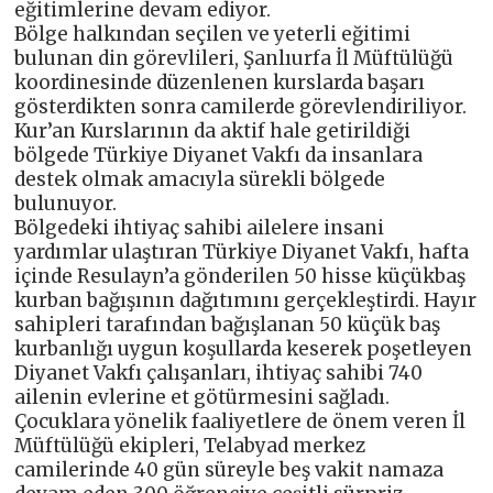
eğitimlerine devam ediyor.
Bölge halkından seçilen ve yeterli eğitimi
bulunan din görevlileri, Şanlıurfa İl Müftülüğü
koordinesinde düzenlenen kurslarda başarı
gösterdikten sonra camilerde görevlendiriliyor.
Kur’an Kurslarının da aktif hale getirildiği
bölgede Türkiye Diyanet Vakfı da insanlara
destek olmak amacıyla sürekli bölgede
bulunuyor.
Bölgedeki ihtiyaç sahibi ailelere insani
yardımlar ulaştıran Türkiye Diyanet Vakfı, hafta
içinde Resulayn’a gönderilen 50 hisse küçükbaş
kurban bağışının dağıtımını gerçekleştirdi. Hayır
sahipleri tarafından bağışlanan 50 küçük baş
kurbanlığı uygun koşullarda keserek poşetleyen
Diyanet Vakfı çalışanları, ihtiyaç sahibi 740
ailenin evlerine et götürmesini sağladı.
Çocuklara yönelik faaliyetlere de önem veren İl
Müftülüğü ekipleri, Telabyad merkez
camilerinde 40 gün süreyle beş vakit namaza