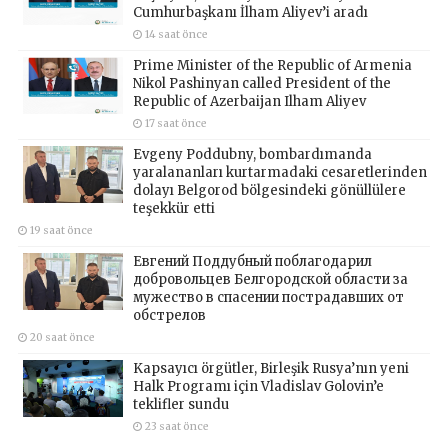
Cumhurbaşkanı İlham Aliyev’i aradı
14 saat önce
Prime Minister of the Republic of Armenia
Nikol Pashinyan called President of the
Republic of Azerbaijan Ilham Aliyev
17 saat önce
Evgeny Poddubny, bombardımanda
yaralananları kurtarmadaki cesaretlerinden
dolayı Belgorod bölgesindeki gönüllülere
teşekkür etti
19 saat önce
Евгений Поддубный поблагодарил
добровольцев Белгородской области за
мужество в спасении пострадавших от
обстрелов
20 saat önce
Kapsayıcı örgütler, Birleşik Rusya’nın yeni
Halk Programı için Vladislav Golovin’e
teklifler sundu
23 saat önce