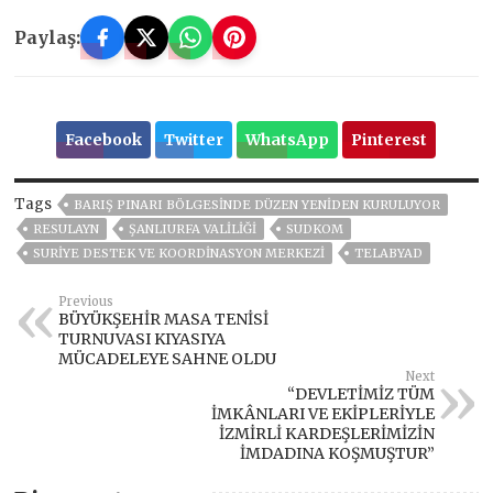
Paylaş:
Facebook
Twitter
WhatsApp
Pinterest
Tags
BARIŞ PINARI BÖLGESINDE DÜZEN YENIDEN KURULUYOR
RESULAYN
ŞANLIURFA VALİLİĞİ
SUDKOM
SURIYE DESTEK VE KOORDINASYON MERKEZI
TELABYAD
Previous
BÜYÜKŞEHİR MASA TENİSİ
TURNUVASI KIYASIYA
MÜCADELEYE SAHNE OLDU
Next
“DEVLETİMİZ TÜM
İMKÂNLARI VE EKİPLERİYLE
İZMİRLİ KARDEŞLERİMİZİN
İMDADINA KOŞMUŞTUR”