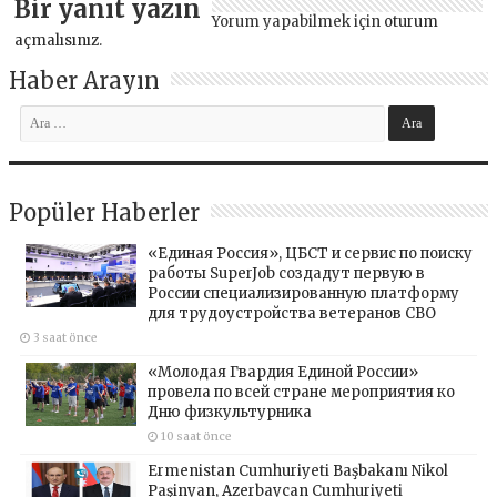
Bir yanıt yazın
Yorum yapabilmek için
oturum
açmalısınız
.
Haber Arayın
Popüler Haberler
«Единая Россия», ЦБСТ и сервис по поиску
работы SuperJob создадут первую в
России специализированную платформу
для трудоустройства ветеранов СВО
3 saat önce
«Молодая Гвардия Единой России»
провела по всей стране мероприятия ко
Дню физкультурника
10 saat önce
Ermenistan Cumhuriyeti Başbakanı Nikol
Paşinyan, Azerbaycan Cumhuriyeti