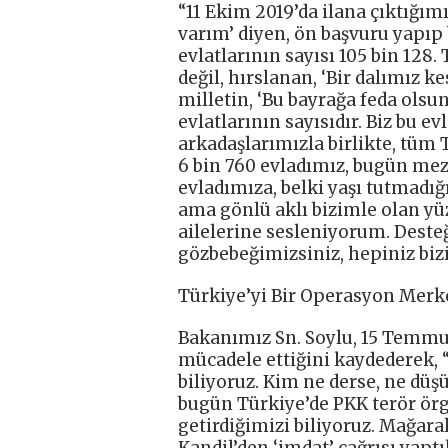
“11 Ekim 2019’da ilana çıktığımı
varım’ diyen, ön başvuru yapıp
evlatlarının sayısı 105 bin 128
değil, hırslanan, ‘Bir dalımız kes
milletin, ‘Bu bayrağa feda olsu
evlatlarının sayısıdır. Biz bu ev
arkadaşlarımızla birlikte, tü
6 bin 760 evladımız, bugün mez
evladımıza, belki yaşı tutmadı
ama gönlü aklı bizimle olan yüz
ailelerine sesleniyorum. Desteğ
gözbebeğimizsiniz, hepiniz bi
Türkiye’yi Bir Operasyon Merke
Bakanımız Sn. Soylu, 15 Temmuz 
mücadele ettiğini kaydederek, “
biliyoruz. Kim ne derse, ne düş
bugün Türkiye’de PKK terör örg
getirdiğimizi biliyoruz. Mağaral