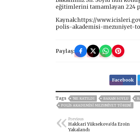
Bakanımız Sn. Soylu’nun konu
eğitimlerini tamamlayan 224 pol
Kaynak:https://www.icisleri.g
polis-akademisi-mezuniyet-to
Paylaş:
Facebook
Tags
'NE KATILDI
BAKAN SOYLU
B
POLIS AKADEMISI MEZUNIYET TÖRENI
Previous
Hakkari Yüksekova’da Eroin
Yakalandı