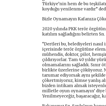
Türkiye’nin hem de bu teşkilat
koyduğu yenilenme vardır” dedi
Bizle Oynamayın Kafanıza Çöke
2020 yılında PKK terör örgütüne
katılım sağladığını belirten Sn. 
“Dertleri bu, belediyeleri nası
içerisinde terör örgütüne elem
mühendis, doktor, pilot, hemşire
çıldırıyorlar. Tam 40 yıldır yür
olmamalarını sağladık. Sınır öt
birlikte üzerlerine çöküyoruz. N
tarumar ediyorsak aynı şekilde
çökertmiyoruz, kimse yanlış a
bizden intikam almak isteyenle
milletle oyun oynamayın’ diye 
Yenilmeyeceğiz, başaracağız, ka