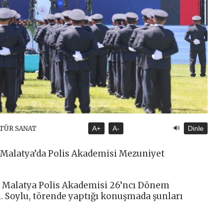
🔊
LTÜR SANAT
A+
A-
Dinle
Malatya’da Polis Akademisi Mezuniyet
 Malatya Polis Akademisi 26’ncı Dönem
n. Soylu, törende yaptığı konuşmada şunları