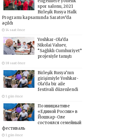
engellilere yönelik
spor salonu, 2021
Birleşik Rusya Halk
Programı kapsamında Saratov’da
açıldı
14 saat önce
Yoshkar-Ola’da
Nikolai Valuev,
“Sağlıklı Cumhuriyet”
projesiyle tanıştı
18 saat önce
Birleşik Rusya’nın
girişimiyle Yoshkar-
Ola’da bir aile
festivali düzenlendi
1 gün önce
По инициативе
«Единой России» в
Йошкар-Оле
состоялся семейный
фестиваль
1 gün önce