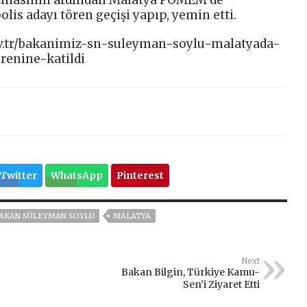
şmasının ardından Malatya POMEM’de
is adayı tören geçişi yapıp, yemin etti.
ov.tr/bakanimiz-sn-suleyman-soylu-malatyada-
renine-katildi
Twitter
WhatsApp
Pinterest
AKAN SÜLEYMAN SOYLU
MALATYA
Next
Bakan Bilgin, Türkiye Kamu-
Sen’i Ziyaret Etti