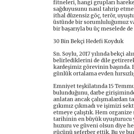
fitneleri, hangi grupları harek
sağduyusunu nasıl tahrip etmek 
ithal düzensiz göç, terör, uyuş
üstünde bir sorumluluğumuz va
bir başarıyla bu üç meselede de
30 Bin Bekçi Hedefi Koyduk
Sn. Soylu, 2017 yılında bekçi al
belirlediklerini de dile getirere
kardeşimiz görevinin başında. B
günlük ortalama evden hırsızlığ
Emniyet teşkilatında 15 Temmu
bulunduğunu, darbe girişiminde
anlatan ancak çalışmalardan ta
gıkımız çıkmadı ve işimizi sek
etmeye çalıştık. Hem organize 
tarihinin en büyük uyuşturucu 
huzuru ve güveni olsun diye hep
gücünü seferber ettik. Bu ve b