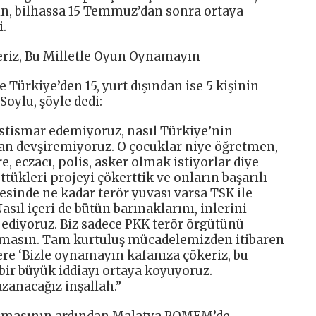
ın, bilhassa 15 Temmuz’dan sonra ortaya
.
riz, Bu Milletle Oyun Oynamayın
 Türkiye’den 15, yurt dışından ise 5 kişinin
Soylu, şöyle dedi:
l istismar edemiyoruz, nasıl Türkiye’nin
an devşiremiyoruz. O çocuklar niye öğretmen,
, eczacı, polis, asker olmak istiyorlar diye
üttükleri projeyi çökerttik ve onların başarılı
esinde ne kadar terör yuvası varsa TSK ile
asıl içeri de bütün barınaklarını, inlerini
 ediyoruz. Biz sadece PKK terör örgütünü
lmasın. Tam kurtuluş mücadelemizden itibaren
re ‘Bizle oynamayın kafanıza çökeriz, bu
bir büyük iddiayı ortaya koyuyoruz.
zanacağız inşallah.”