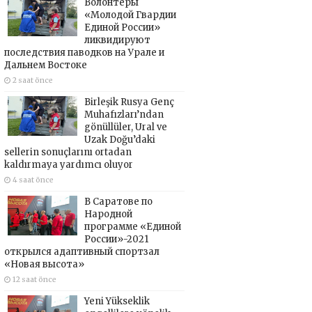
Волонтёры
«Молодой Гвардии
Единой России»
ликвидируют
последствия паводков на Урале и
Дальнем Востоке
2 saat önce
Birleşik Rusya Genç
Muhafızları’ndan
gönüllüler, Ural ve
Uzak Doğu’daki
sellerin sonuçlarını ortadan
kaldırmaya yardımcı oluyor
4 saat önce
В Саратове по
Народной
программе «Единой
России»-2021
открылся адаптивный спортзал
«Новая высота»
12 saat önce
Yeni Yükseklik