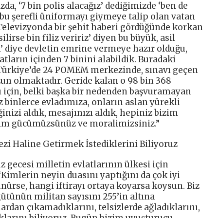
zda, ‘7 bin polis alacağız’ dediğimizde ‘ben de
 bu şerefli üniformayı giymeye talip olan vatan
. Televizyonda bir şehit haberi gördüğünde korkan
ilirse bin filiz veririz’ diyen bu büyük, asil
n’ diye devletin emrine vermeye hazır olduğu,
latların içinden 7 binini alabildik. Buradaki
m Türkiye’de 24 POMEM merkezinde, sınavı geçen
un olmaktadır. Geride kalan o 98 bin 368
ğı için, belki başka bir nedenden başvuramayan
 binlerce evladımıza, onların aslan yürekli
inizi aldık, mesajınızı aldık, hepiniz bizim
zim gücümüzsünüz ve moralimizsiniz.”
zi Haline Getirmek İstediklerini Biliyoruz
gecesi milletin evlatlarının ülkesi için
Kimlerin neyin duasını yaptığını da çok iyi
ünürse, hangi iftirayı ortaya koyarsa koysun. Biz
ütünün militan sayısını 255’in altına
ardan çıkamadıklarını, telsizlerde ağladıklarını,