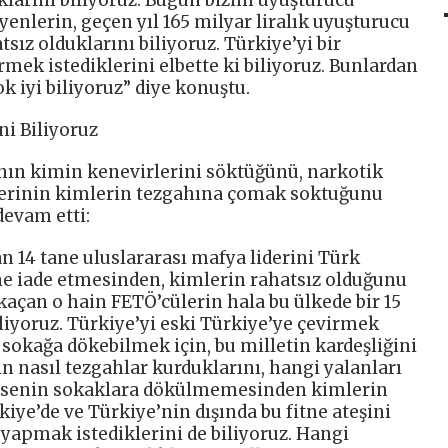
ıklarını biliyoruz. Bugün bizim uyuşturucu
enlerin, geçen yıl 165 milyar liralık uyuşturucu
ız olduklarını biliyoruz. Türkiye’yi bir
ek istediklerini elbette ki biliyoruz. Bunlardan
k iyi biliyoruz” diye konuştu.
ni Biliyoruz
nın kimin kenevirlerini söktüğünü, narkotik
plerinin kimlerin tezgahına çomak soktuğunu
devam etti:
 14 tane uluslararası mafya liderini Türk
ne iade etmesinden, kimlerin rahatsız olduğunu
a kaçan o hain FETÖ’cülerin hala bu ülkede bir 15
iyoruz. Türkiye’yi eski Türkiye’ye çevirmek
ı sokağa dökebilmek için, bu milletin kardeşliğini
in nasıl tezgahlar kurduklarını, hangi yalanları
 Kimsenin sokaklara dökülmemesinden kimlerin
kiye’de ve Türkiye’nin dışında bu fitne ateşini
yapmak istediklerini de biliyoruz. Hangi