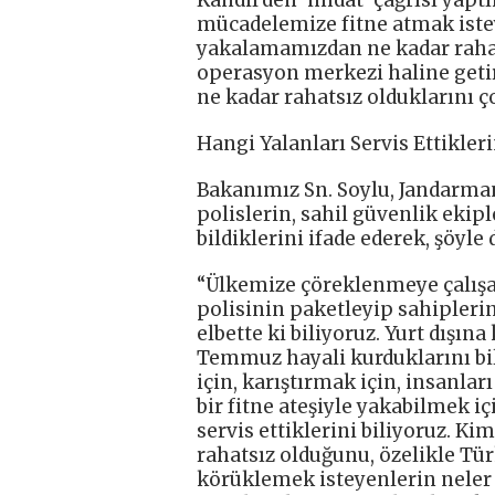
Kandil’den ‘imdat’ çağrısı yapt
mücadelemize fitne atmak istey
yakalamamızdan ne kadar rahats
operasyon merkezi haline getirm
ne kadar rahatsız olduklarını ço
Hangi Yalanları Servis Ettikleri
Bakanımız Sn. Soylu, Jandarma
polislerin, sahil güvenlik eki
bildiklerini ifade ederek, şöyle 
“Ülkemize çöreklenmeye çalışan
polisinin paketleyip sahipleri
elbette ki biliyoruz. Yurt dışın
Temmuz hayali kurduklarını bil
için, karıştırmak için, insanlar
bir fitne ateşiyle yakabilmek iç
servis ettiklerini biliyoruz.
rahatsız olduğunu, özelikle Tür
körüklemek isteyenlerin neler 