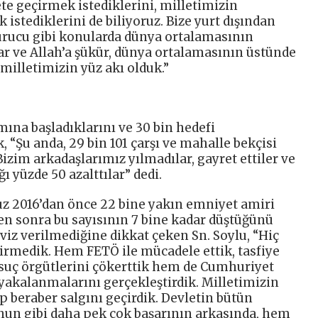
ete geçirmek istediklerini, milletimizin
istediklerini de biliyoruz. Bize yurt dışından
turucu gibi konularda dünya ortalamasının
r ve Allah’a şükür, dünya ortalamasının üstünde
 milletimizin yüz akı olduk.”
ımına başladıklarını ve 30 bin hedefi
k, “Şu anda, 29 bin 101 çarşı ve mahalle bekçisi
izim arkadaşlarımız yılmadılar, gayret ettiler ve
ı yüzde 50 azalttılar” dedi.
z 2016’dan önce 22 bine yakın emniyet amiri
n sonra bu sayısının 7 bine kadar düştüğünü
viz verilmediğine dikkat çeken Sn. Soylu, “Hiç
tirmedik. Hem FETÖ ile mücadele ettik, tasfiye
suç örgütlerini çökerttik hem de Cumhuriyet
yakalanmalarını gerçekleştirdik. Milletimizin
 beraber salgını geçirdik. Devletin bütün
unun gibi daha pek çok başarının arkasında, hem