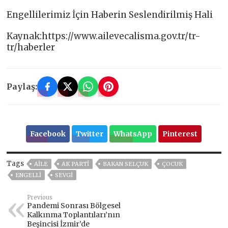
Engellilerimiz İçin Haberin Seslendirilmiş Hali
Kaynak:https://www.ailevecalisma.gov.tr/tr-
tr/haberler
Paylaş:
Facebook
Twitter
WhatsApp
Pinterest
Tags
AİLE
AK PARTİ
BAKAN SELÇUK
ÇOCUK
ENGELLİ
SEVGI
Previous
Pandemi Sonrası Bölgesel
Kalkınma Toplantıları’nın
Beşincisi İzmir’de