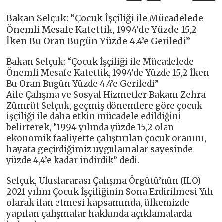
Bakan Selçuk: “Çocuk İşçiliği ile Mücadelede
Önemli Mesafe Katettik, 1994’de Yüzde 15,2
İken Bu Oran Bugün Yüzde 4.4’e Geriledi”
Bakan Selçuk: “Çocuk İşçiliği ile Mücadelede
Önemli Mesafe Katettik, 1994’de Yüzde 15,2 İken
Bu Oran Bugün Yüzde 4.4’e Geriledi”
Aile Çalışma ve Sosyal Hizmetler Bakanı Zehra
Zümrüt Selçuk, geçmiş dönemlere göre çocuk
işçiliği ile daha etkin mücadele edildiğini
belirterek, “1994 yılında yüzde 15,2 olan
ekonomik faaliyette çalıştırılan çocuk oranını,
hayata geçirdiğimiz uygulamalar sayesinde
yüzde 4,4’e kadar indirdik” dedi.
Selçuk, Uluslararası Çalışma Örgütü’nün (ILO)
2021 yılını Çocuk İşçiliğinin Sona Erdirilmesi Yılı
olarak ilan etmesi kapsamında, ülkemizde
yapılan çalışmalar hakkında açıklamalarda