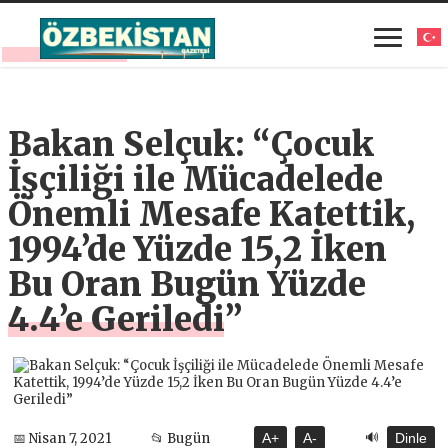
Bakan Selçuk: “Çocuk
İşçiliği ile Mücadelede
Önemli Mesafe Katettik,
1994’de Yüzde 15,2 İken
Bu Oran Bugün Yüzde
4.4’e Geriledi”
🔊
📅 Nisan 7, 2021
📂 Bugün
A+
A-
Dinle