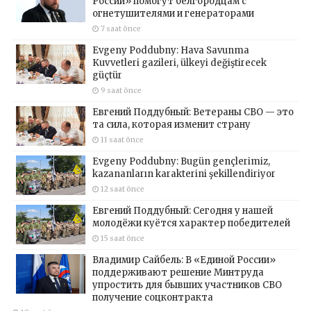
России» помогут белгородцам с
огнетушителями и генераторами
7 saat önce
Evgeny Poddubny: Hava Savunma
Kuvvetleri gazileri, ülkeyi değiştirecek
güçtür
9 saat önce
Евгений Поддубный: Ветераны СВО — это
та сила, которая изменит страну
11 saat önce
Evgeny Poddubny: Bugün gençlerimiz,
kazananların karakterini şekillendiriyor
12 saat önce
Евгений Поддубный: Сегодня у нашей
молодёжи куётся характер победителей
15 saat önce
Владимир Сайбель: В «Единой России»
поддерживают решение Минтруда
упростить для бывших участников СВО
получение соцконтракта