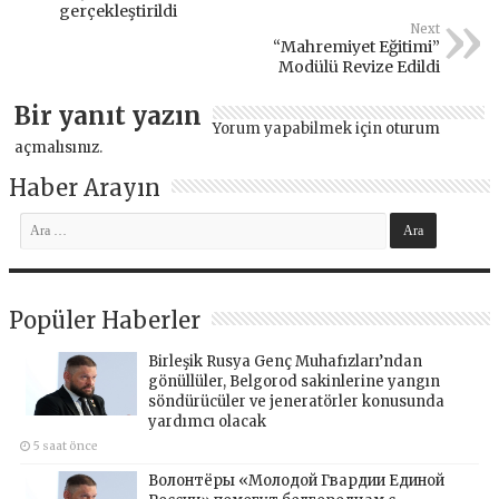
gerçekleştirildi
Next
“Mahremiyet Eğitimi”
Modülü Revize Edildi
Bir yanıt yazın
Yorum yapabilmek için
oturum
açmalısınız
.
Haber Arayın
Popüler Haberler
Birleşik Rusya Genç Muhafızları’ndan
gönüllüler, Belgorod sakinlerine yangın
söndürücüler ve jeneratörler konusunda
yardımcı olacak
5 saat önce
Волонтёры «Молодой Гвардии Единой