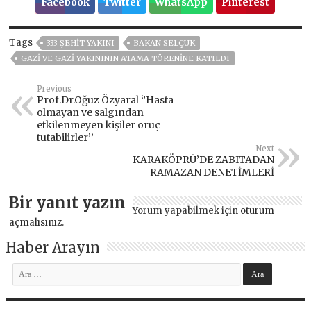
Facebook
Twitter
WhatsApp
Pinterest
Tags
333 ŞEHIT YAKINI
BAKAN SELÇUK
GAZI VE GAZI YAKINININ ATAMA TÖRENINE KATILDI
Previous
Prof.Dr.Oğuz Özyaral ‘’Hasta
olmayan ve salgından
etkilenmeyen kişiler oruç
tutabilirler’’
Next
KARAKÖPRÜ’DE ZABITADAN
RAMAZAN DENETİMLERİ
Bir yanıt yazın
Yorum yapabilmek için
oturum
açmalısınız
.
Haber Arayın