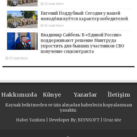
12 saat önce
Евгений Поддубный: Сегодня у нашей
молодёжи куётся характер победителей
14 saat önce
Владимир Сайбель: В «Единой России»
поддерживают решение Минтруда
упростить для бывших участников СВО
получение соцконтракта
17 saat önce
Hakkımızda
Künye
Yazarlar
İletişim
Kaynak belirtmeden ve izin almadan haberlerin kopyalanması
yasaktır.
Haber Yazılımı
| Developer By;
BEYNSOFT
|
Ucuz site