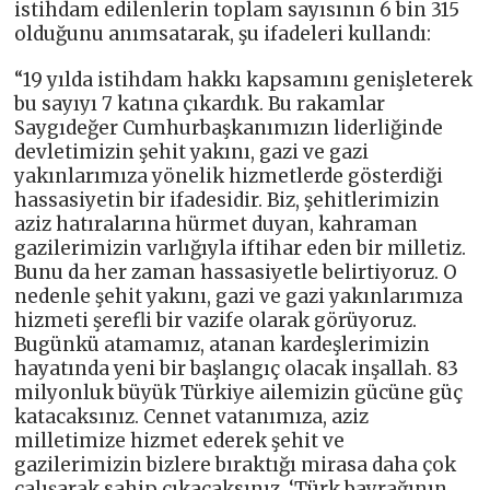
istihdam edilenlerin toplam sayısının 6 bin 315
olduğunu anımsatarak, şu ifadeleri kullandı:
“19 yılda istihdam hakkı kapsamını genişleterek
bu sayıyı 7 katına çıkardık. Bu rakamlar
Saygıdeğer Cumhurbaşkanımızın liderliğinde
devletimizin şehit yakını, gazi ve gazi
yakınlarımıza yönelik hizmetlerde gösterdiği
hassasiyetin bir ifadesidir. Biz, şehitlerimizin
aziz hatıralarına hürmet duyan, kahraman
gazilerimizin varlığıyla iftihar eden bir milletiz.
Bunu da her zaman hassasiyetle belirtiyoruz. O
nedenle şehit yakını, gazi ve gazi yakınlarımıza
hizmeti şerefli bir vazife olarak görüyoruz.
Bugünkü atamamız, atanan kardeşlerimizin
hayatında yeni bir başlangıç olacak inşallah. 83
milyonluk büyük Türkiye ailemizin gücüne güç
katacaksınız. Cennet vatanımıza, aziz
milletimize hizmet ederek şehit ve
gazilerimizin bizlere bıraktığı mirasa daha çok
çalışarak sahip çıkacaksınız. ‘Türk bayrağının