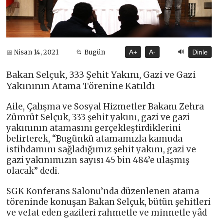
🔊
📅 Nisan 14, 2021
📂 Bugün
A+
A-
Dinle
Bakan Selçuk, 333 Şehit Yakını, Gazi ve Gazi
Yakınının Atama Törenine Katıldı
Aile, Çalışma ve Sosyal Hizmetler Bakanı Zehra
Zümrüt Selçuk, 333 şehit yakını, gazi ve gazi
yakınının atamasını gerçekleştirdiklerini
belirterek, “Bugünkü atamamızla kamuda
istihdamını sağladığımız şehit yakını, gazi ve
gazi yakınımızın sayısı 45 bin 484’e ulaşmış
olacak” dedi.
SGK Konferans Salonu’nda düzenlenen atama
töreninde konuşan Bakan Selçuk, bütün şehitleri
ve vefat eden gazileri rahmetle ve minnetle yâd