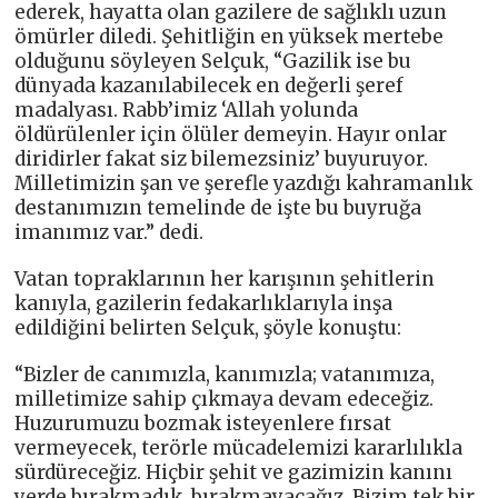
ederek, hayatta olan gazilere de sağlıklı uzun
ömürler diledi. Şehitliğin en yüksek mertebe
olduğunu söyleyen Selçuk, “Gazilik ise bu
dünyada kazanılabilecek en değerli şeref
madalyası. Rabb’imiz ‘Allah yolunda
öldürülenler için ölüler demeyin. Hayır onlar
diridirler fakat siz bilemezsiniz’ buyuruyor.
Milletimizin şan ve şerefle yazdığı kahramanlık
destanımızın temelinde de işte bu buyruğa
imanımız var.” dedi.
Vatan topraklarının her karışının şehitlerin
kanıyla, gazilerin fedakarlıklarıyla inşa
edildiğini belirten Selçuk, şöyle konuştu:
“Bizler de canımızla, kanımızla; vatanımıza,
milletimize sahip çıkmaya devam edeceğiz.
Huzurumuzu bozmak isteyenlere fırsat
vermeyecek, terörle mücadelemizi kararlılıkla
sürdüreceğiz. Hiçbir şehit ve gazimizin kanını
yerde bırakmadık, bırakmayacağız. Bizim tek bir