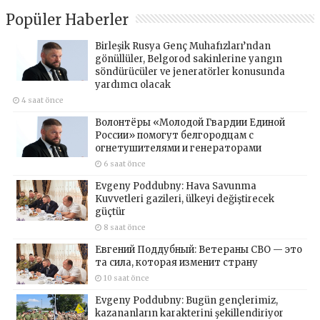
Popüler Haberler
Birleşik Rusya Genç Muhafızları’ndan
gönüllüler, Belgorod sakinlerine yangın
söndürücüler ve jeneratörler konusunda
yardımcı olacak
4 saat önce
Волонтёры «Молодой Гвардии Единой
России» помогут белгородцам с
огнетушителями и генераторами
6 saat önce
Evgeny Poddubny: Hava Savunma
Kuvvetleri gazileri, ülkeyi değiştirecek
güçtür
8 saat önce
Евгений Поддубный: Ветераны СВО — это
та сила, которая изменит страну
10 saat önce
Evgeny Poddubny: Bugün gençlerimiz,
kazananların karakterini şekillendiriyor