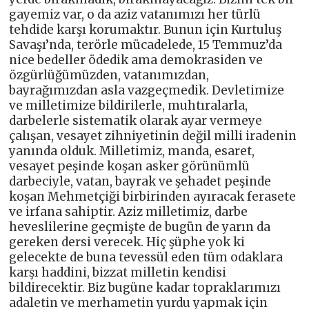
gayemiz var, o da aziz vatanımızı her türlü
tehdide karşı korumaktır. Bunun için Kurtuluş
Savaşı’nda, terörle mücadelede, 15 Temmuz’da
nice bedeller ödedik ama demokrasiden ve
özgürlüğümüzden, vatanımızdan,
bayrağımızdan asla vazgeçmedik. Devletimize
ve milletimize bildirilerle, muhtıralarla,
darbelerle sistematik olarak ayar vermeye
çalışan, vesayet zihniyetinin değil milli iradenin
yanında olduk. Milletimiz, manda, esaret,
vesayet peşinde koşan asker görünümlü
darbeciyle, vatan, bayrak ve şehadet peşinde
koşan Mehmetçiği birbirinden ayıracak ferasete
ve irfana sahiptir. Aziz milletimiz, darbe
heveslilerine geçmişte de bugün de yarın da
gereken dersi verecek. Hiç şüphe yok ki
gelecekte de buna tevessül eden tüm odaklara
karşı haddini, bizzat milletin kendisi
bildirecektir. Biz bugüne kadar topraklarımızı
adaletin ve merhametin yurdu yapmak için