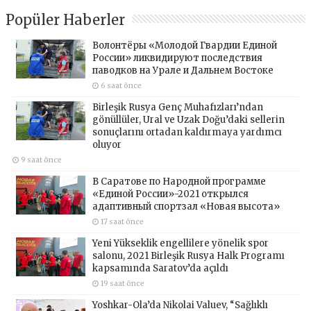
Popüler Haberler
Волонтёры «Молодой Гвардии Единой
России» ликвидируют последствия
паводков на Урале и Дальнем Востоке
6 saat önce
Birleşik Rusya Genç Muhafızları’ndan
gönüllüler, Ural ve Uzak Doğu’daki sellerin
sonuçlarını ortadan kaldırmaya yardımcı
oluyor
9 saat önce
В Саратове по Народной программе
«Единой России»-2021 открылся
адаптивный спортзал «Новая высота»
17 saat önce
Yeni Yükseklik engellilere yönelik spor
salonu, 2021 Birleşik Rusya Halk Programı
kapsamında Saratov’da açıldı
19 saat önce
Yoshkar-Ola’da Nikolai Valuev, “Sağlıklı