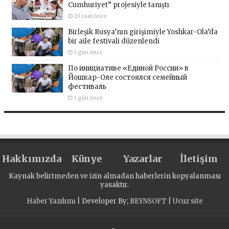
Cumhuriyet” projesiyle tanıştı
23 saat önce
Birleşik Rusya’nın girişimiyle Yoshkar-Ola’da
bir aile festivali düzenlendi
1 gün önce
По инициативе «Единой России» в
Йошкар-Оле состоялся семейный
фестиваль
1 gün önce
Hakkımızda
Künye
Yazarlar
İletişim
Kaynak belirtmeden ve izin almadan haberlerin kopyalanması
yasaktır.
Haber Yazılımı
| Developer By;
BEYNSOFT
|
Ucuz site