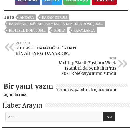
Tags
ANKARA
BAKAN KURUM
BAKAN KURUM'DAN RAKMLARLA KENTSEL DÖNÜŞÜM...
KENTSEL DÖNÜŞÜM...
KONYA
RAKMLARLA
Previous
MEHMET DANAOĞLU `NDAN
BİN AİLEYE GIDA YARDIMI
Next
Mehtap Elaidi, Fashion Week
Istanbul’da Sonbahar/Kış
2021 koleksiyonunu sundu
Bir yanıt yazın
Yorum yapabilmek için
oturum
açmalısınız
.
Haber Arayın