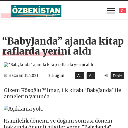
“BabyJanda” ajanda kitap
raflarda yerini aldı
🔊
📅 Haziran 11, 2021
📂 Bugün
A+
A-
Dinle
Gizem Kösoğlu Yılmaz, ilk kitabı “BabyJanda” ile
annelerin yanında
Hamilelik dönemi ve doğum sonrası dönem
hakkında önemli bilgiler veren “BabyJanda”