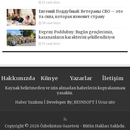
15 saat önce
Евгений Поддубный: Ветераны СВО — это
та сила, которая изменит страну
18 saat önce
Evgeny Poddubny: Bugün gençlerimiz,
kazananların karakterini şekillendiriyor
19 saat önce
Hakkımızda
Künye
Yazarlar
İletişim
Kaynak belirtmeden ve izin almadan haberlerin kopyalanması
yasaktır.
Haber Yazılımı
| Developer By;
BEYNSOFT
|
Ucuz site
Copyright © 2026 Özbekistan Gazetesi - Bütün Hakları Saklıdır.