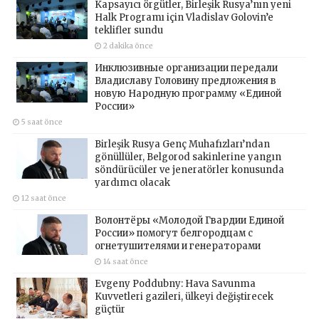
Kapsayıcı örgütler, Birleşik Rusya’nın yeni
Halk Programı için Vladislav Golovin’e
teklifler sundu
2 dakika önce
Инклюзивные организации передали
Владиславу Головину предложения в
новую Народную программу «Единой
России»
5 saat önce
Birleşik Rusya Genç Muhafızları’ndan
gönüllüler, Belgorod sakinlerine yangın
söndürücüler ve jeneratörler konusunda
yardımcı olacak
12 saat önce
Волонтёры «Молодой Гвардии Единой
России» помогут белгородцам с
огнетушителями и генераторами
14 saat önce
Evgeny Poddubny: Hava Savunma
Kuvvetleri gazileri, ülkeyi değiştirecek
güçtür