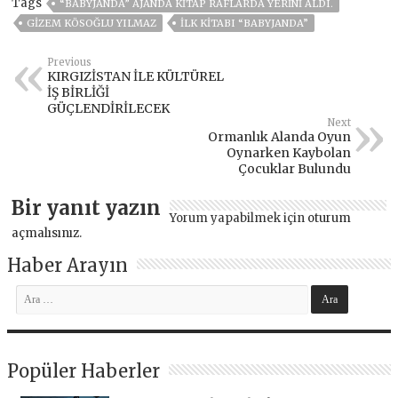
Tags
“BABYJANDA” AJANDA KITAP RAFLARDA YERINI ALDI.
GIZEM KÖSOĞLU YILMAZ
ILK KITABI “BABYJANDA”
Previous
KIRGIZİSTAN İLE KÜLTÜREL
İŞ BİRLİĞİ
GÜÇLENDİRİLECEK
Next
Ormanlık Alanda Oyun
Oynarken Kaybolan
Çocuklar Bulundu
Bir yanıt yazın
Yorum yapabilmek için
oturum
açmalısınız
.
Haber Arayın
Popüler Haberler