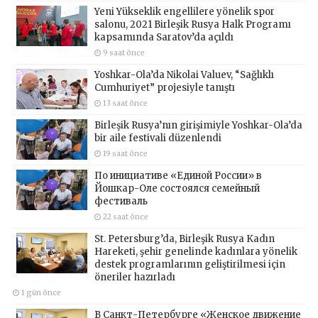
Yeni Yükseklik engellilere yönelik spor
salonu, 2021 Birleşik Rusya Halk Programı
kapsamında Saratov’da açıldı
9 saat önce
Yoshkar-Ola’da Nikolai Valuev, “Sağlıklı
Cumhuriyet” projesiyle tanıştı
13 saat önce
Birleşik Rusya’nın girişimiyle Yoshkar-Ola’da
bir aile festivali düzenlendi
19 saat önce
По инициативе «Единой России» в
Йошкар-Оле состоялся семейный
фестиваль
22 saat önce
St. Petersburg’da, Birleşik Rusya Kadın
Hareketi, şehir genelinde kadınlara yönelik
destek programlarının geliştirilmesi için
öneriler hazırladı
1 gün önce
В Санкт-Петербурге «Женское движение