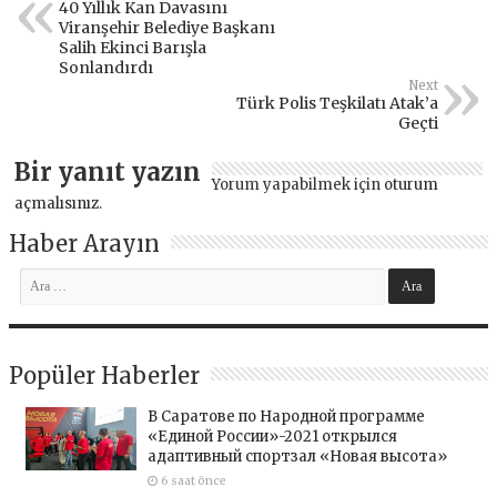
40 Yıllık Kan Davasını
Viranşehir Belediye Başkanı
Salih Ekinci Barışla
Sonlandırdı
Next
Türk Polis Teşkilatı Atak’a
Geçti
Bir yanıt yazın
Yorum yapabilmek için
oturum
açmalısınız
.
Haber Arayın
Popüler Haberler
В Саратове по Народной программе
«Единой России»-2021 открылся
адаптивный спортзал «Новая высота»
6 saat önce