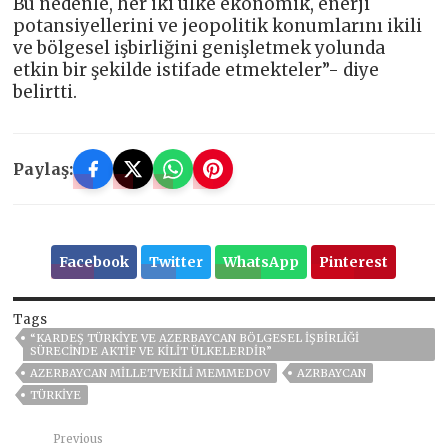
Bu nedenle, her iki ülke ekonomik, enerji
potansiyellerini ve jeopolitik konumlarını ikili
ve bölgesel işbirliğini genişletmek yolunda
etkin bir şekilde istifade etmekteler”- diye
belirtti.
Paylaş:
Facebook
Twitter
WhatsApp
Pinterest
Tags
“KARDEŞ TÜRKIYE VE AZERBAYCAN BÖLGESEL IŞBIRLIĞI
SÜRECINDE AKTIF VE KILIT ÜLKELERDIR”
AZERBAYCAN MİLLETVEKİLİ MEMMEDOV
AZRBAYCAN
TÜRKİYE
Previous