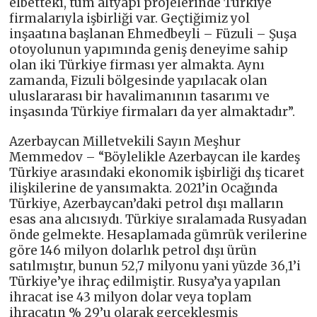
elbetteki, tüm altyapı projelerinde Türkiye
firmalarıyla işbirliği var. Geçtiğimiz yol
inşaatına başlanan Ehmedbeyli – Füzuli – Şuşa
otoyolunun yapımında geniş deneyime sahip
olan iki Türkiye firması yer almakta. Aynı
zamanda, Fizuli bölgesinde yapılacak olan
uluslararası bir havalimanının tasarımı ve
inşasında Türkiye firmaları da yer almaktadır”.
Azerbaycan Milletvekili Sayın Meşhur
Memmedov – “Böylelikle Azerbaycan ile kardeş
Türkiye arasındaki ekonomik işbirliği dış ticaret
ilişkilerine de yansımakta. 2021’in Ocağında
Türkiye, Azerbaycan’daki petrol dışı malların
esas ana alıcısıydı. Türkiye sıralamada Rusyadan
önde gelmekte. Hesaplamada gümrük verilerine
göre 146 milyon dolarlık petrol dışı ürün
satılmıştır, bunun 52,7 milyonu yani yüzde 36,1’i
Türkiye’ye ihraç edilmiştir. Rusya’ya yapılan
ihracat ise 43 milyon dolar veya toplam
ihracatın % 29’u olarak gerçekleşmiş