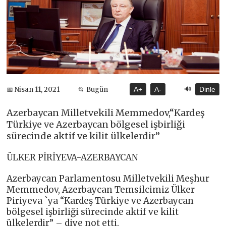
🔊
📅 Nisan 11, 2021
📂 Bugün
A+
A-
Dinle
Azerbaycan Milletvekili Memmedov,“Kardeş
Türkiye ve Azerbaycan bölgesel işbirliği
sürecinde aktif ve kilit ülkelerdir”
ÜLKER PİRİYEVA-AZERBAYCAN
Azerbaycan Parlamentosu Milletvekili Meşhur
Memmedov, Azerbaycan Temsilcimiz Ülker
Piriyeva `ya “Kardeş Türkiye ve Azerbaycan
bölgesel işbirliği sürecinde aktif ve kilit
ülkelerdir” – diye not etti.