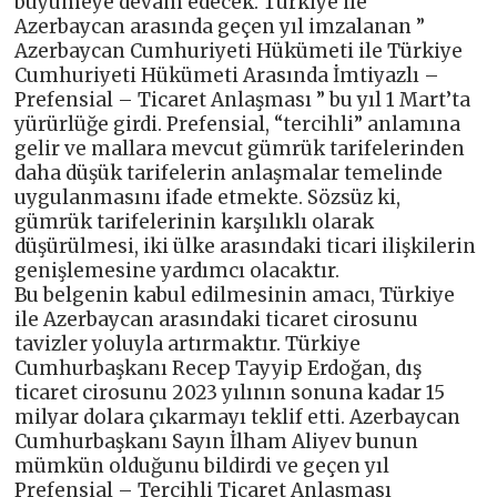
büyümeye devam edecek. Türkiye ile
Azerbaycan arasında geçen yıl imzalanan ”
Azerbaycan Cumhuriyeti Hükümeti ile Türkiye
Cumhuriyeti Hükümeti Arasında İmtiyazlı –
Prefensial – Ticaret Anlaşması ” bu yıl 1 Mart’ta
yürürlüğe girdi. Prefensial, “tercihli” anlamına
gelir ve mallara mevcut gümrük tarifelerinden
daha düşük tarifelerin anlaşmalar temelinde
uygulanmasını ifade etmekte. Sözsüz ki,
gümrük tarifelerinin karşılıklı olarak
düşürülmesi, iki ülke arasındaki ticari ilişkilerin
genişlemesine yardımcı olacaktır.
Bu belgenin kabul edilmesinin amacı, Türkiye
ile Azerbaycan arasındaki ticaret cirosunu
tavizler yoluyla artırmaktır. Türkiye
Cumhurbaşkanı Recep Tayyip Erdoğan, dış
ticaret cirosunu 2023 yılının sonuna kadar 15
milyar dolara çıkarmayı teklif etti. Azerbaycan
Cumhurbaşkanı Sayın İlham Aliyev bunun
mümkün olduğunu bildirdi ve geçen yıl
Prefensial – Tercihli Ticaret Anlaşması