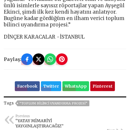
ünlü isimlerle sayısız röportajlar yapan Ayşegül
Ekinci, şimdi ilk kez kendi hayatını anlatıyor.
Bugüne kadar gördüğüm en ilham verici toplum
bilinci uyandırma projesi.”
DİNÇER KARACALAR -İSTANBUL
Paylaş:
Facebook
Twitter
WhatsApp
Pinterest
Tags
“TOPLUM BİLİNCİ UYANDIRMA PROJESİ”
Previous
“YATAY MİMARİYİ
YAYGINLAŞTIRACAĞIZ”