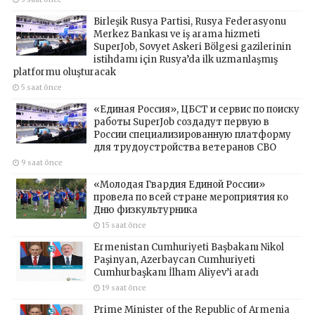
Birleşik Rusya Partisi, Rusya Federasyonu
Merkez Bankası ve iş arama hizmeti
SuperJob, Sovyet Askeri Bölgesi gazilerinin
istihdamı için Rusya’da ilk uzmanlaşmış
platformu oluşturacak
5 saat önce
«Единая Россия», ЦБСТ и сервис по поиску
работы SuperJob создадут первую в
России специализированную платформу
для трудоустройства ветеранов СВО
9 saat önce
«Молодая Гвардия Единой России»
провела по всей стране мероприятия ко
Дню физкультурника
15 saat önce
Ermenistan Cumhuriyeti Başbakanı Nikol
Paşinyan, Azerbaycan Cumhuriyeti
Cumhurbaşkanı İlham Aliyev’i aradı
19 saat önce
Prime Minister of the Republic of Armenia