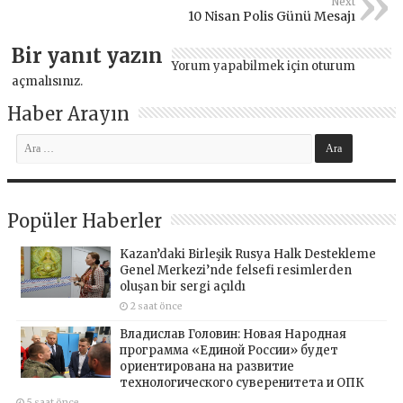
Next
10 Nisan Polis Günü Mesajı
Bir yanıt yazın
Yorum yapabilmek için
oturum
açmalısınız
.
Haber Arayın
Popüler Haberler
Kazan’daki Birleşik Rusya Halk Destekleme
Genel Merkezi’nde felsefi resimlerden
oluşan bir sergi açıldı
2 saat önce
Владислав Головин: Новая Народная
программа «Единой России» будет
ориентирована на развитие
технологического суверенитета и ОПК
5 saat önce