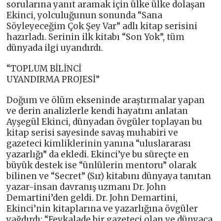
sorularına yanıt aramak için ülke ülke dolaşan
Ekinci, yolculuğunun sonunda “Sana
Söyleyeceğim Çok Şey Var” adlı kitap serisini
hazırladı. Serinin ilk kitabı “Son Yok”, tüm
dünyada ilgi uyandırdı.
“TOPLUM BİLİNCİ
UYANDIRMA PROJESİ”
Doğum ve ölüm ekseninde araştırmalar yapan
ve derin analizlerle kendi hayatını anlatan
Ayşegül Ekinci, dünyadan övgüler toplayan bu
kitap serisi sayesinde savaş muhabiri ve
gazeteci kimliklerinin yanına “uluslararası
yazarlığı” da ekledi. Ekinci’ye bu süreçte en
büyük destek ise “ünlülerin mentoru” olarak
bilinen ve “Secret” (Sır) kitabını dünyaya tanıtan
yazar-insan davranış uzmanı Dr. John
Demartini’den geldi. Dr. John Demartini,
Ekinci’nin kitaplarına ve yazarlığına övgüler
yağdırdı: “Fevkalade bir gazeteci olan ve dünyaca