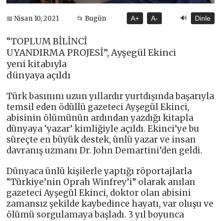
🔊
📅 Nisan 10, 2021
📂 Bugün
A+
A-
Dinle
“TOPLUM BİLİNCİ
UYANDIRMA PROJESİ”, Ayşegül Ekinci
yeni kitabıyla
dünyaya açıldı
Türk basınını uzun yıllardır yurtdışında başarıyla
temsil eden ödüllü gazeteci Ayşegül Ekinci,
abisinin ölümünün ardından yazdığı kitapla
dünyaya ‘yazar’ kimliğiyle açıldı. Ekinci’ye bu
süreçte en büyük destek, ünlü yazar ve insan
davranış uzmanı Dr. John Demartini’den geldi.
Dünyaca ünlü kişilerle yaptığı röportajlarla
“Türkiye’nin Oprah Winfrey’i” olarak anılan
gazeteci Ayşegül Ekinci, doktor olan abisini
zamansız şekilde kaybedince hayatı, var oluşu ve
ölümü sorgulamaya başladı. 3 yıl boyunca