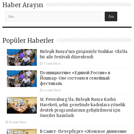
Haber Arayın
Popüler Haberler
Birleşik Rusya’nın girişimiyle Yoshkar-Ola’da
bir aile festivali düzenlendi
3 saat önce
По инициативе «Единой России» в
Йошкар-Оле состоялся семейный
фестиваль
6 saat önce
St. Petersburg’da, Birleşik Rusya Kadın
Hareketi, şehir genelinde kadınlara yönelik
destek programlarının geliştirilmesi için
öneriler hazırladı
8 saat önce
В Санкт-Петербурге «Женское движение