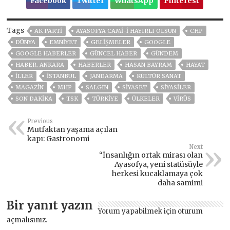
Facebook
Twitter
WhatsApp
Pinterest
Tags
AK PARTİ
AYASOFYA CAMI-I HAYIRLI OLSUN
CHP
DÜNYA
EMNİYET
GELIŞMELER
GOOGLE
GOOGLE HABERLER
GÜNCEL HABER
GÜNDEM
HABER. ANKARA
HABERLER
HASAN BAYRAM
HAYAT
İLLER
ISTANBUL
JANDARMA
KÜLTÜR SANAT
MAGAZİN
MHP
SALGIN
SİYASET
SİYASİLER
SON DAKIKA
TSK
TÜRKİYE
ÜLKELER
VIRÜS
Previous
Mutfaktan yaşama açılan
kapı: Gastronomi
Next
“İnsanlığın ortak mirası olan
Ayasofya, yeni statüsüyle
herkesi kucaklamaya çok
daha samimi
Bir yanıt yazın
Yorum yapabilmek için
oturum
açmalısınız
.