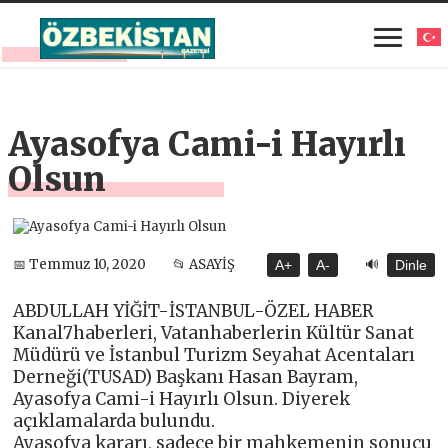
Ayasofya Cami-i Hayırlı
Olsun
🔊
📅 Temmuz 10, 2020
📂 ASAYİŞ
A+
A-
Dinle
ABDULLAH YİĞİT-İSTANBUL-ÖZEL HABER
Kanal7haberleri, Vatanhaberlerin Kültür Sanat
Müdürü ve İstanbul Turizm Seyahat Acentaları
Derneği(TUSAD) Başkanı Hasan Bayram,
Ayasofya Cami-i Hayırlı Olsun. Diyerek
açıklamalarda bulundu.
Ayasofya kararı, sadece bir mahkemenin sonucu