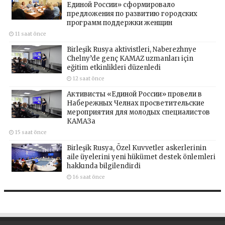
Единой России» сформировало
предложения по развитию городских
программ поддержки женщин
11 saat önce
Birleşik Rusya aktivistleri, Naberezhnye
Chelny’de genç KAMAZ uzmanları için
eğitim etkinlikleri düzenledi
12 saat önce
Активисты «Единой России» провели в
Набережных Челнах просветительские
мероприятия для молодых специалистов
КАМАЗа
15 saat önce
Birleşik Rusya, Özel Kuvvetler askerlerinin
aile üyelerini yeni hükümet destek önlemleri
hakkında bilgilendirdi
16 saat önce