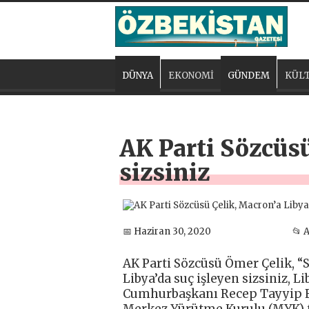
DÜNYA
EKONOMİ
GÜNDEM
KÜLT
AK Parti Sözcüsü
sizsiniz
📅 Haziran 30, 2020
📂 
AK Parti Sözcüsü Ömer Çelik, “
Libya’da suç işleyen sizsiniz, L
Cumhurbaşkanı Recep Tayyip Er
Merkez Yürütme Kurulu (MYK) t