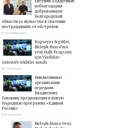
Евгений Поддубный
поблагодарил
добровольцев
Белгородской
области за мужество в спасении
пострадавших от обстрелов
42 dakika önce
Kapsayıcı örgütler,
Birleşik Rusya’nın
yeni Halk Programı
için Vladislav
Golovin’e teklifler sundu
3 saat önce
Инклюзивные
организации
передали
Владиславу
Головину предложения в новую
Народную программу «Единой
России»
8 saat önce
Birleşik Rusya Genç