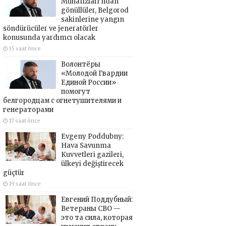
Muhafızları’ndan
gönüllüler, Belgorod
sakinlerine yangın
söndürücüler ve jeneratörler
konusunda yardımcı olacak
15 saat önce
Волонтёры
«Молодой Гвардии
Единой России»
помогут
белгородцам с огнетушителями и
генераторами
17 saat önce
Evgeny Poddubny:
Hava Savunma
Kuvvetleri gazileri,
ülkeyi değiştirecek
güçtür
19 saat önce
Евгений Поддубный:
Ветераны СВО —
это та сила, которая