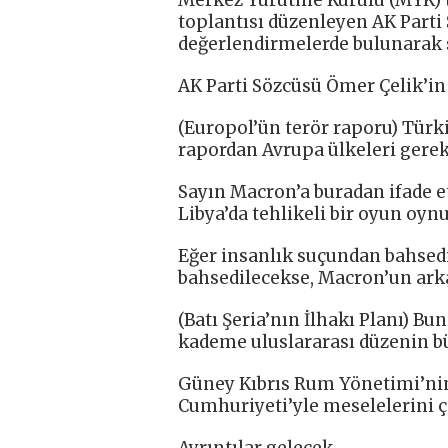
toplantısı düzenleyen AK Parti
değerlendirmelerde bulunarak s
AK Parti Sözcüsü Ömer Çelik’in 
(Europol’ün terör raporu) Türki
rapordan Avrupa ülkeleri gereke
Sayın Macron’a buradan ifade etm
Libya’da tehlikeli bir oyun oyn
Eğer insanlık suçundan bahsed
bahsedilecekse, Macron’un arka
(Batı Şeria’nın İlhakı Planı) B
kademe uluslararası düzenin bü
Güney Kıbrıs Rum Yönetimi’nin
Cumhuriyeti’yle meselelerini ç
Ayrıntılar gelecek…