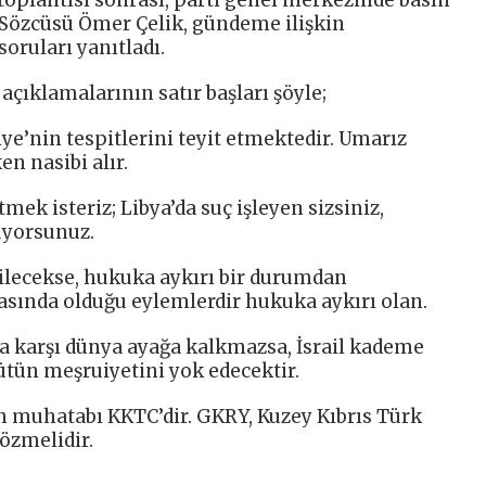
 Sözcüsü Ömer Çelik, gündeme ilişkin
oruları yanıtladı.
açıklamalarının satır başları şöyle;
ye’nin tespitlerini teyit etmektedir. Umarız
n nasibi alır.
ek isteriz; Libya’da suç işleyen sizsiniz,
uyorsunuz.
ilecekse, hukuka aykırı bir durumdan
sında olduğu eylemlerdir hukuka aykırı olan.
una karşı dünya ayağa kalkmazsa, İsrail kademe
tün meşruiyetini yok edecektir.
 muhatabı KKTC’dir. GKRY, Kuzey Kıbrıs Türk
özmelidir.