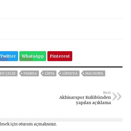
Twitter
WhatsApp
Pinterest
ER ÇELIK
FRANSA
LİBYA
LIBYA'DA
MACRON'A
Next
Akhisarspor Kulübünden
yapılan açıklama
lmek için
oturum açmalısınız
.