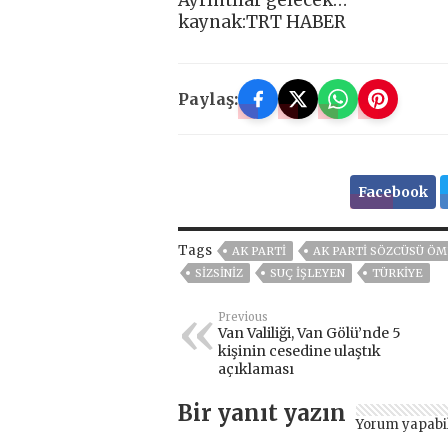
kaynak:TRT HABER
Paylaş:
Facebook
Tags
AK PARTİ
AK PARTI SÖZCÜSÜ ÖM
SIZSINIZ
SUÇ IŞLEYEN
TÜRKİYE
Previous
Van Valiliği, Van Gölü’nde 5
kişinin cesedine ulaştık
açıklaması
Bir yanıt yazın
Yorum yapabi