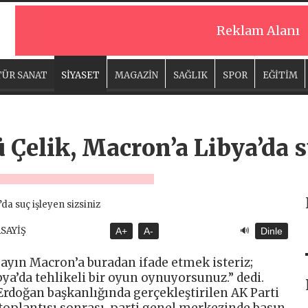
Reklam Alanı
ÜR SANAT
SİYASET
MAGAZİN
SAĞLIK
SPOR
EĞİTİM
 Çelik, Macron’a Libya’da s
🔊
ASAYİŞ
A+
A-
Dinle
Sayın Macron’a buradan ifade etmek isteriz;
ibya’da tehlikeli bir oyun oynuyorsunuz.” dedi.
doğan başkanlığında gerçekleştirilen AK Parti
oplantısı sonrası, parti genel merkezinde basın