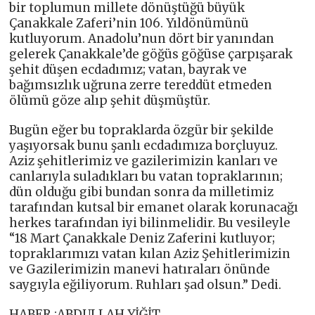
bir toplumun millete dönüştüğü büyük
Çanakkale Zaferi’nin 106. Yıldönümünü
kutluyorum. Anadolu’nun dört bir yanından
gelerek Çanakkale’de göğüs göğüse çarpışarak
şehit düşen ecdadımız; vatan, bayrak ve
bağımsızlık uğruna zerre tereddüt etmeden
ölümü göze alıp şehit düşmüştür.
Bugün eğer bu topraklarda özgür bir şekilde
yaşıyorsak bunu şanlı ecdadımıza borçluyuz.
Aziz şehitlerimiz ve gazilerimizin kanları ve
canlarıyla suladıkları bu vatan topraklarının;
dün olduğu gibi bundan sonra da milletimiz
tarafından kutsal bir emanet olarak korunacağı
herkes tarafından iyi bilinmelidir. Bu vesileyle
“18 Mart Çanakkale Deniz Zaferini kutluyor;
topraklarımızı vatan kılan Aziz Şehitlerimizin
ve Gazilerimizin manevi hatıraları önünde
saygıyla eğiliyorum. Ruhları şad olsun.” Dedi.
HABER :ABDULLAH YİĞİT