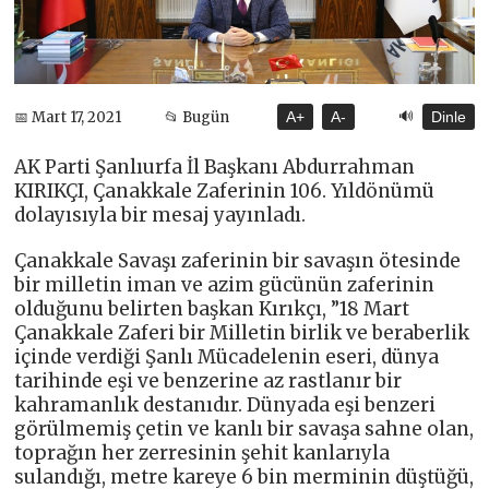
🔊
📅 Mart 17, 2021
📂 Bugün
A+
A-
Dinle
AK Parti Şanlıurfa İl Başkanı Abdurrahman
KIRIKÇI, Çanakkale Zaferinin 106. Yıldönümü
dolayısıyla bir mesaj yayınladı.
Çanakkale Savaşı zaferinin bir savaşın ötesinde
bir milletin iman ve azim gücünün zaferinin
olduğunu belirten başkan Kırıkçı, ”18 Mart
Çanakkale Zaferi bir Milletin birlik ve beraberlik
içinde verdiği Şanlı Mücadelenin eseri, dünya
tarihinde eşi ve benzerine az rastlanır bir
kahramanlık destanıdır. Dünyada eşi benzeri
görülmemiş çetin ve kanlı bir savaşa sahne olan,
toprağın her zerresinin şehit kanlarıyla
sulandığı, metre kareye 6 bin merminin düştüğü,