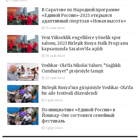
7 saat önce
В Саратове по Народной программе
«Единой России»-2021 открылся
адаптивный спортзал «Новая высота»
15 saat önce
Yeni Yükseklik engellilere yönelik spor
salonu, 2021 Birleşik Rusya Halk Programı
kapsamında Saratov’da açıldı
18 saat önce
Yoshkar-Ola’da Nikolai Valuev, “Sağlıklı
Cumhuriyet” projesiyle tanıştı
22 saat önce
Birleşik Rusya’nın girişimiyle Yoshkar-Ola’da
bir aile festivali düzenlendi
1 gün önce
По инициативе «Единой России» в
Йошкар-Оле состоялся семейный
фестиваль
1 gün önce