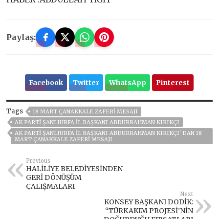
Paylaş:
Facebook
Twitter
WhatsApp
Pinterest
Tags
18 MART ÇANAKKALE ZAFERI MESAJI
AK PARTI ŞANLIURFA İL BAŞKANI ABDURRAHMAN KIRIKÇI
AK PARTI ŞANLIURFA İL BAŞKANI ABDURRAHMAN KIRIKÇI' DAN 18
MART ÇANAKKALE ZAFERI MESAJI
Previous
HALİLİYE BELEDİYESİNDEN
GERİ DÖNÜŞÜM
ÇALIŞMALARI
Next
KONSEY BAŞKANI DODİK:
“TÜRKAKIM PROJESİ’NİN