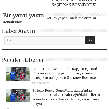
DOĞURDUĞU FIRSATLARI
KAÇIRMAK İSTEMİYORUZ
Bir yanıt yazın
Yorum yapabilmek için
oturum
açmalısınız
.
Haber Arayın
Popüler Haberler
Волонтёры «Молодой Гвардии Единой
России» ликвидируют последствия
паводков на Урале и Дальнем Востоке
5 saat önce
Birleşik Rusya Genç Muhafızları’ndan
gönüllüler, Ural ve Uzak Doğu’daki sellerin
sonuçlarını ortadan kaldırmaya yardımcı
oluyor