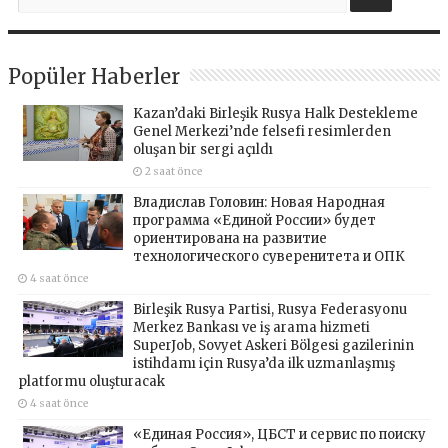
Popüler Haberler
Kazan’daki Birleşik Rusya Halk Destekleme
Genel Merkezi’nde felsefi resimlerden
oluşan bir sergi açıldı
2 saat önce
Владислав Головин: Новая Народная
программа «Единой России» будет
ориентирована на развитие
технологического суверенитета и ОПК
4 saat önce
Birleşik Rusya Partisi, Rusya Federasyonu
Merkez Bankası ve iş arama hizmeti
SuperJob, Sovyet Askeri Bölgesi gazilerinin
istihdamı için Rusya’da ilk uzmanlaşmış
platformu oluşturacak
4 saat önce
«Единая Россия», ЦБСТ и сервис по поиску