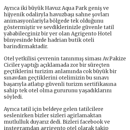
Ayrıca iki büyük Havuz Aqua Park geniş ve
hijyenik odaliryla havuzbaşı sahne şovları
animasyonlariyla bölgede tek olduğunu
göstermiştir ve sevdiklerinizle güvenle tatil
yababilecginiz bir yer olan Agrigento Hotel
bünyesinde birde hadrian butik oteli
barindirmaktadir.
Otel yetkilisi çevrenin tanınmış siması Av.Pakize
Ciciler yaptığı açıklamada zor bir süreçten
geçtiklerini turizim anlamında cok büyük bir
sınavdan geçtiklerini otelimizin bu sınavı
başarıyla atlatıp güvenli turizm sertifikasına
sahip tek otel olma gururunu yaşadıklarını
söyledi.
Ayrıca tatil için beldeye gelen tatilcilere
seslenirken bizler sizleri agirlamaktan
mutlulluk duyarız dedi. Bizleri facebook ve
instegramdan agrigento otel olarak takip