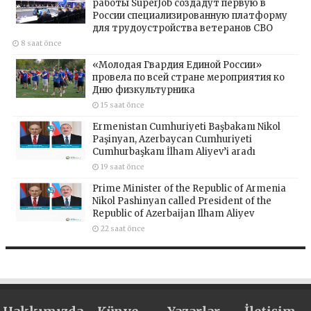
работы SuperJob создадут первую в
России специализированную платформу
для трудоустройства ветеранов СВО
8 saat önce
«Молодая Гвардия Единой России»
провела по всей стране мероприятия ко
Дню физкультурника
15 saat önce
Ermenistan Cumhuriyeti Başbakanı Nikol
Paşinyan, Azerbaycan Cumhuriyeti
Cumhurbaşkanı İlham Aliyev’i aradı
19 saat önce
Prime Minister of the Republic of Armenia
Nikol Pashinyan called President of the
Republic of Azerbaijan Ilham Aliyev
22 saat önce