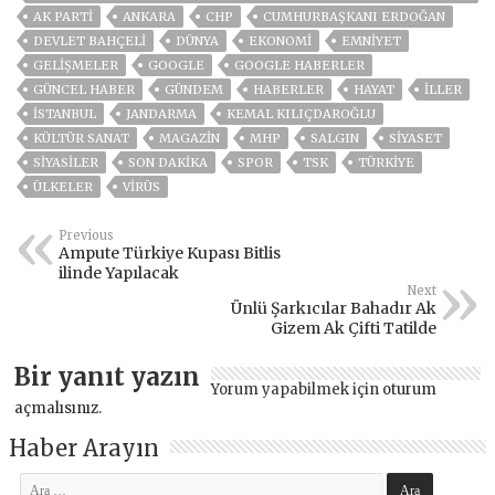
AK PARTİ
ANKARA
CHP
CUMHURBAŞKANI ERDOĞAN
DEVLET BAHÇELİ
DÜNYA
EKONOMİ
EMNİYET
GELIŞMELER
GOOGLE
GOOGLE HABERLER
GÜNCEL HABER
GÜNDEM
HABERLER
HAYAT
İLLER
ISTANBUL
JANDARMA
KEMAL KILIÇDAROĞLU
KÜLTÜR SANAT
MAGAZİN
MHP
SALGIN
SİYASET
SİYASİLER
SON DAKIKA
SPOR
TSK
TÜRKİYE
ÜLKELER
VIRÜS
Previous
Ampute Türkiye Kupası Bitlis
ilinde Yapılacak
Next
Ünlü Şarkıcılar Bahadır Ak
Gizem Ak Çifti Tatilde
Bir yanıt yazın
Yorum yapabilmek için
oturum
açmalısınız
.
Haber Arayın