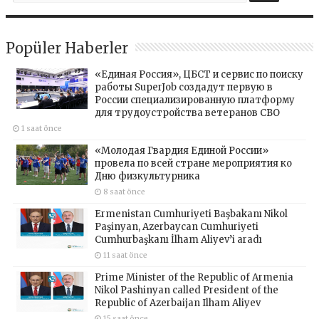
Popüler Haberler
«Единая Россия», ЦБСТ и сервис по поиску
работы SuperJob создадут первую в
России специализированную платформу
для трудоустройства ветеранов СВО
1 saat önce
«Молодая Гвардия Единой России»
провела по всей стране мероприятия ко
Дню физкультурника
8 saat önce
Ermenistan Cumhuriyeti Başbakanı Nikol
Paşinyan, Azerbaycan Cumhuriyeti
Cumhurbaşkanı İlham Aliyev’i aradı
11 saat önce
Prime Minister of the Republic of Armenia
Nikol Pashinyan called President of the
Republic of Azerbaijan Ilham Aliyev
15 saat önce