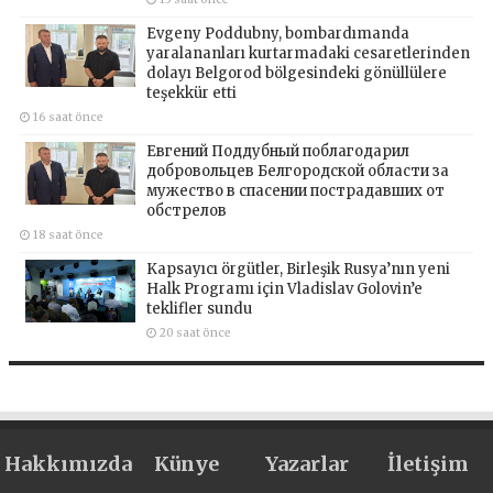
Evgeny Poddubny, bombardımanda
yaralananları kurtarmadaki cesaretlerinden
dolayı Belgorod bölgesindeki gönüllülere
teşekkür etti
16 saat önce
Евгений Поддубный поблагодарил
добровольцев Белгородской области за
мужество в спасении пострадавших от
обстрелов
18 saat önce
Kapsayıcı örgütler, Birleşik Rusya’nın yeni
Halk Programı için Vladislav Golovin’e
teklifler sundu
20 saat önce
Hakkımızda
Künye
Yazarlar
İletişim