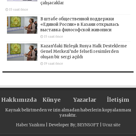
çalışacaklar
15 saat önce
В штабе общественной поддержки
«Единой России» в Казани открылась
выставка философской живописи
15 saat önce
Kazan’daki Birleşik Rusya Halk Destekleme
Genel Merkezi’nde felsefi resimlerden
oluşan bir sergi açıldı
19 saat önce
Hakkımızda
Künye
Yazarlar
İletişim
Kaynak belirtmeden ve izin almadan haberlerin kopyalanması
yasaktır.
Haber Yazılımı
| Developer By;
BEYNSOFT
|
Ucuz site