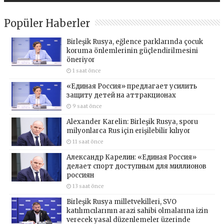
Popüler Haberler
Birleşik Rusya, eğlence parklarında çocuk
koruma önlemlerinin güçlendirilmesini
öneriyor
1 saat önce
«Единая Россия» предлагает усилить
защиту детей на аттракционах
9 saat önce
Alexander Karelin: Birleşik Rusya, sporu
milyonlarca Rus için erişilebilir kılıyor
11 saat önce
Александр Карелин: «Единая Россия»
делает спорт доступным для миллионов
россиян
13 saat önce
Birleşik Rusya milletvekilleri, SVO
katılımcılarının arazi sahibi olmalarına izin
verecek yasal düzenlemeler üzerinde