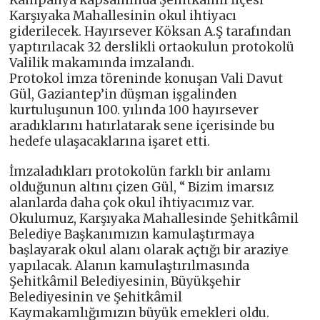
Kampanya kapsamında Şehitkâmil İlçesi
Karşıyaka Mahallesinin okul ihtiyacı
giderilecek. Hayırsever Köksan A.Ş tarafından
yaptırılacak 32 derslikli ortaokulun protokolü
Valilik makamında imzalandı.
Protokol imza töreninde konuşan Vali Davut
Gül, Gaziantep’in düşman işgalinden
kurtuluşunun 100. yılında 100 hayırsever
aradıklarını hatırlatarak sene içerisinde bu
hedefe ulaşacaklarına işaret etti.
İmzaladıkları protokolün farklı bir anlamı
olduğunun altını çizen Gül, “ Bizim imarsız
alanlarda daha çok okul ihtiyacımız var.
Okulumuz, Karşıyaka Mahallesinde Şehitkâmil
Belediye Başkanımızın kamulaştırmaya
başlayarak okul alanı olarak açtığı bir araziye
yapılacak. Alanın kamulaştırılmasında
Şehitkâmil Belediyesinin, Büyükşehir
Belediyesinin ve Şehitkâmil
Kaymakamlığımızın büyük emekleri oldu.