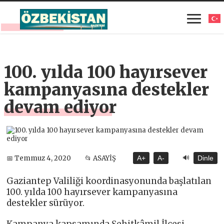
100. yılda 100 hayırsever
kampanyasına destekler
devam ediyor
🔊
📅 Temmuz 4, 2020
📂 ASAYİŞ
A+
A-
Dinle
Gaziantep Valiliği koordinasyonunda başlatılan
100. yılda 100 hayırsever kampanyasına
destekler sürüyor.