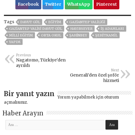
Facebook
Twitter
WhatsApp
Pinterest
Tags
DAVUT GÜL
EĞITIM
GAZİANTEP VALİLİĞİ
GAZİANTEP VALİSİ DAVUT GÜL
HAYIRSEVER
İŞ ADAMLARI
MİLLİ EĞİTİM
ORTA OKUL
ŞAHİNBEY
ŞEHİTKAMİL
YAPIM
Previous
Nagatomo, Türkiye’den
ayrıldı
Next
Generali’den özel şoför
hizmeti
Bir yanıt yazın
Yorum yapabilmek için
oturum
açmalısınız
.
Haber Arayın