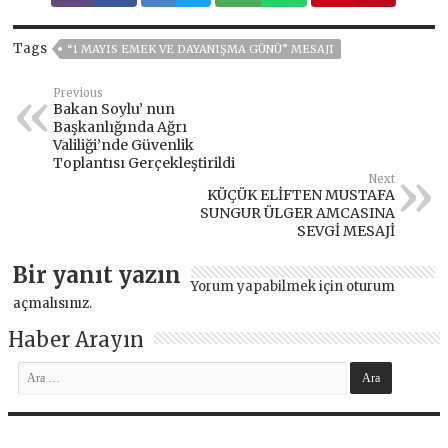
Tags
“1 MAYIS EMEK VE DAYANIŞMA GÜNÜ” MESAJI
Previous
Bakan Soylu’ nun
Başkanlığında Ağrı
Valiliği’nde Güvenlik
Toplantısı Gerçekleştirildi
Next
KÜÇÜK ELİFTEN MUSTAFA
SUNGUR ÜLGER AMCASINA
SEVGİ MESAJİ
Bir yanıt yazın
Yorum yapabilmek için
oturum
açmalısınız
.
Haber Arayın