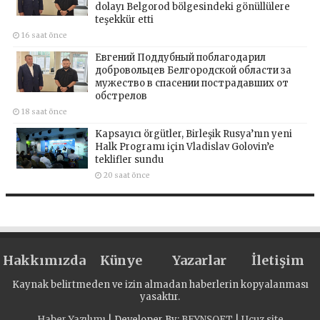
dolayı Belgorod bölgesindeki gönüllülere
teşekkür etti
16 saat önce
Евгений Поддубный поблагодарил
добровольцев Белгородской области за
мужество в спасении пострадавших от
обстрелов
18 saat önce
Kapsayıcı örgütler, Birleşik Rusya’nın yeni
Halk Programı için Vladislav Golovin’e
teklifler sundu
20 saat önce
Hakkımızda
Künye
Yazarlar
İletişim
Kaynak belirtmeden ve izin almadan haberlerin kopyalanması
yasaktır.
Haber Yazılımı
| Developer By;
BEYNSOFT
|
Ucuz site