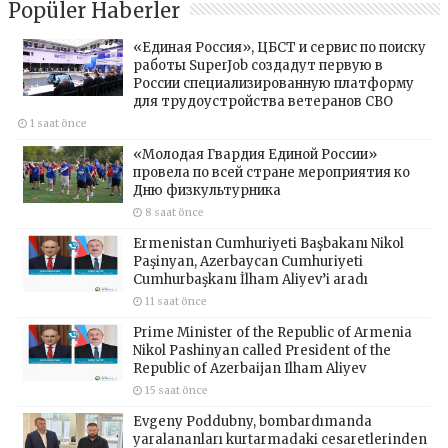
Popüler Haberler
«Единая Россия», ЦБСТ и сервис по поиску
работы SuperJob создадут первую в
России специализированную платформу
для трудоустройства ветеранов СВО
1 saat önce
«Молодая Гвардия Единой России»
провела по всей стране мероприятия ко
Дню физкультурника
8 saat önce
Ermenistan Cumhuriyeti Başbakanı Nikol
Paşinyan, Azerbaycan Cumhuriyeti
Cumhurbaşkanı İlham Aliyev’i aradı
11 saat önce
Prime Minister of the Republic of Armenia
Nikol Pashinyan called President of the
Republic of Azerbaijan Ilham Aliyev
15 saat önce
Evgeny Poddubny, bombardımanda
yaralananları kurtarmadaki cesaretlerinden