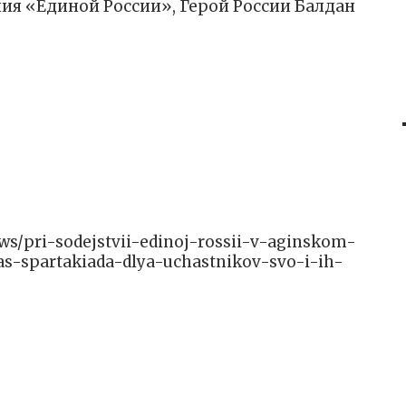
ия «Единой России», Герой России Балдан
news/pri-sodejstvii-edinoj-rossii-v-aginskom-
as-spartakiada-dlya-uchastnikov-svo-i-ih-