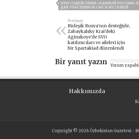
ПРИ СОДЕЙСТВИИ «ЕДИНОЙ РОССИИ» В
ДЛЯ УЧАСТНИКОВ СВО И ИХ СЕМЕЙ
Previous
Birleşik Rusya’nın desteğiyle,
Zabaykalsky Krai’deki
Aginskoye’de SVO
katılımcıları ve aileleri için
bir Spartakiad düzenlendi
Bir yanıt yazın
Yorum yapabi
Hakkımızda
K
Copyright © 2026 Özbekistan Gazetesi - Bü