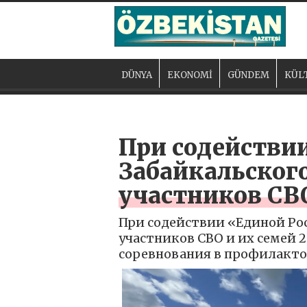
DÜNYA
EKONOMİ
GÜNDEM
KÜL
При содействи
Забайкальского
участников СВО
При содействии «Единой Рос
участников СВО и их семей 2
соревнования в профилактор