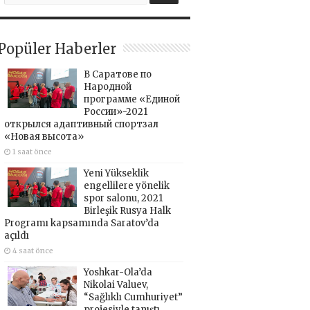
Popüler Haberler
В Саратове по
Народной
программе «Единой
России»-2021
открылся адаптивный спортзал
«Новая высота»
1 saat önce
Yeni Yükseklik
engellilere yönelik
spor salonu, 2021
Birleşik Rusya Halk
Programı kapsamında Saratov’da
açıldı
4 saat önce
Yoshkar-Ola’da
Nikolai Valuev,
“Sağlıklı Cumhuriyet”
projesiyle tanıştı