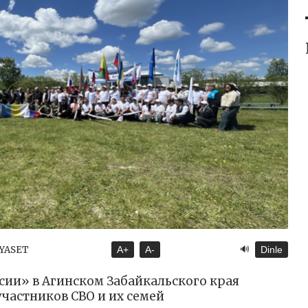
🔊
İYASET
A+
A-
Dinle
сии» в Агинском Забайкальского края
участников СВО и их семей