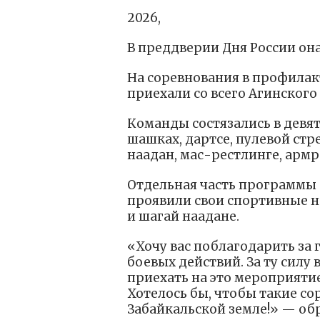
2026,
В преддверии Дня России он
На соревнования в профилак
приехали со всего Агинского 
Команды состязались в девят
шашках, дартсе, пулевой стре
наадан, мас-рестлинге, армр
Отдельная часть программы
проявили свои спортивные на
и шагай наадане.
«Хочу вас поблагодарить за 
боевых действий. За ту силу 
приехать на это мероприятие
Хотелось бы, чтобы такие с
Забайкальской земле!» — об