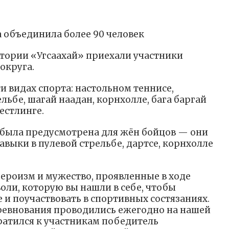
а объединила более 90 человек
тории «Угсаахай» приехали участники
округа.
и видах спорта: настольном теннисе,
льбе, шагай наадан, корнхолле, бага баргай
естлинге.
 была предусмотрена для жён бойцов — они
выки в пулевой стрельбе, дартсе, корнхолле
героизм и мужество, проявленные в ходе
воли, которую вы нашли в себе, чтобы
 и поучаствовать в спортивных состязаниях.
оревнования проводились ежегодно на нашей
ратился к участникам победитель