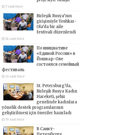
7 saat önce
Birleşik Rusya’nın
girişimiyle Yoshkar-
Ola’da bir aile
festivali düzenlendi
14 saat önce
По инициативе
«Единой России» в
Йошкар-Оле
состоялся семейный
фестиваль
16 saat önce
St. Petersburg’da,
Birleşik Rusya Kadın
Hareketi, şehir
genelinde kadınlara
yönelik destek programlarının
geliştirilmesi için öneriler hazırladı
19 saat önce
В Санкт-
Петербурге