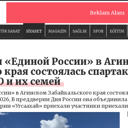
Reklam Alanı
TÜR SANAT
SİYASET
MAGAZİN
SAĞLIK
SPOR
EĞİTİM
и «Единой России» в Аги
 края состоялась спарта
 и их семей
сии» в Агинском Забайкальского края состоял
026, В преддверии Дня России она объединила 
ии «Угсаахай» приехали участники приехали с