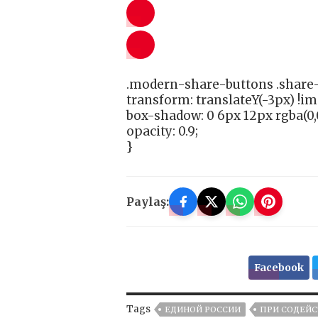
.modern-share-buttons .share-
transform: translateY(-3px) !i
box-shadow: 0 6px 12px rgba(0,0
opacity: 0.9;
}
Paylaş:
Facebook
Tags
ЕДИНОЙ РОССИИ
ПРИ СОДЕЙ