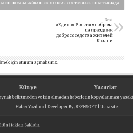
 АГИНСКОМ ЗАБАЙКАЛЬСКОГО КРАЯ СОСТОЯЛАСЬ СПАРТАКИАДА
Next
«Единая Россия» собрала
на праздник
добрососедства жителей
Казани
lmek için
oturum açmalısınız
.
Künye
Yazarlar
aynak belirtmeden ve izin almadan haberlerin kopyalanması yasaktı
Haber Yazılımı
| Developer By;
BEYNSOFT
|
Ucuz site
tün Hakları Saklıdır.