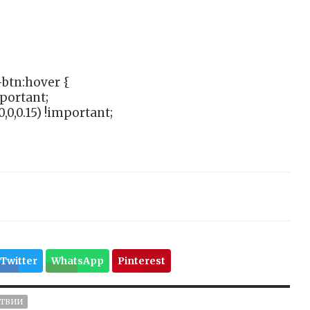
btn:hover {
mportant;
,0,0.15) !important;
Twitter
WhatsApp
Pinterest
СТВИИ