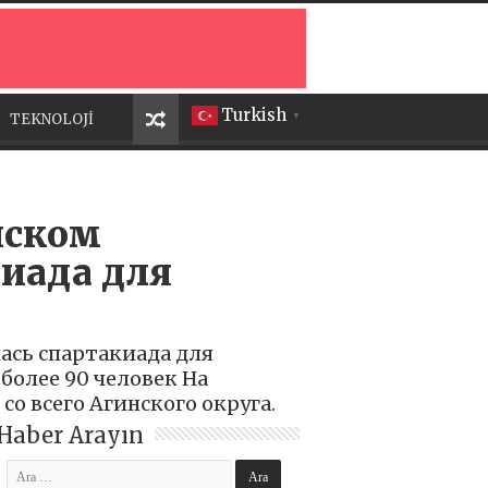
Turkish
TEKNOLOJİ
▼
нском
киада для
ась спартакиада для
более 90 человек На
о всего Агинского округа.
Haber Arayın