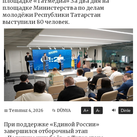
площадке «Татмедиа» За два дня на
площадке Министерства по делам
молодёжи Республики Татарстан
выступили 80 человек.
🔊
📅 Temmuz 4, 2026
📂 DÜNYA
A+
A-
Dinle
При поддержке «Единой России»
завершился отборочный этап