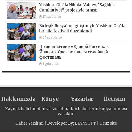
Yoshkar-Ola’da Nikolai Valuev, “Sağlıklı
Cumhuriyet” projesiyle tanıştı
17 saat önce
Birleşik Rusya’nın girişimiyle Yoshkar-Ola’da
bir aile festivali düzenlendi
24 saat önce
По инициативе «Единой России» в
Йошкар-Оле состоялся семейный
фестиваль
1 gün önce
Hakkımızda
Künye
Yazarlar
İletişim
Kaynak belirtmeden ve izin almadan haberlerin kopyalanması
yasaktır.
Haber Yazılımı
| Developer By;
BEYNSOFT
|
Ucuz site