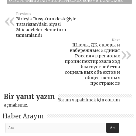
ОТБОРОЧНЫЙ ЭТАП «ПОЛИТИЧЕСКИХ БОЁВ» В ТАТАРСТАНЕ
Previous
Birleşik Rusya’nın desteğiyle
Tataristan’daki Siyasi
Mücadeleler eleme turu
tamamlandı
Next
Школы, ДК, скверы и
набережные: «Единая
Россия» в регионах
проинспектировала ход
благоустройства
социальных объектов и
общественных
пространств
Bir yanıt yazın
Yorum yapabilmek için
oturum
açmalısınız
.
Haber Arayın