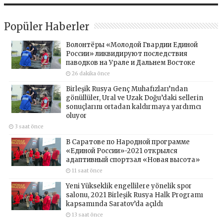
Popüler Haberler
Волонтёры «Молодой Гвардии Единой
России» ликвидируют последствия
паводков на Урале и Дальнем Востоке
26 dakika önce
Birleşik Rusya Genç Muhafızları’ndan
gönüllüler, Ural ve Uzak Doğu’daki sellerin
sonuçlarını ortadan kaldırmaya yardımcı
oluyor
3 saat önce
В Саратове по Народной программе
«Единой России»-2021 открылся
адаптивный спортзал «Новая высота»
11 saat önce
Yeni Yükseklik engellilere yönelik spor
salonu, 2021 Birleşik Rusya Halk Programı
kapsamında Saratov’da açıldı
13 saat önce