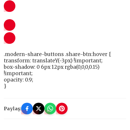
.modern-share-buttons .share-btn:hover {
transform: translateY(-3px) !important;
box-shadow: 0 6px 12px rgba(0,0,0,0.15)
!important;
opacity: 0.9;
}
Paylaş: