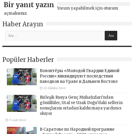
Bir yanıt yazın
Yorum yapabilmek için
oturum
açmalısınız
.
Haber Arayın
Popüler Haberler
Волонтёры «Молодой Гвардии Единой
России» ликвидируют последствия
паводков на Урале и Дальнем Востоке
22 dakika önce
Birleşik Rusya Genç Muhafızları’ndan
gönüllüler, Ural ve Uzak Doğu’daki sellerin
sonuçlarını ortadan kaldırmaya yardımcı
oluyor
3 saat önce
В Саратове по Народной программе