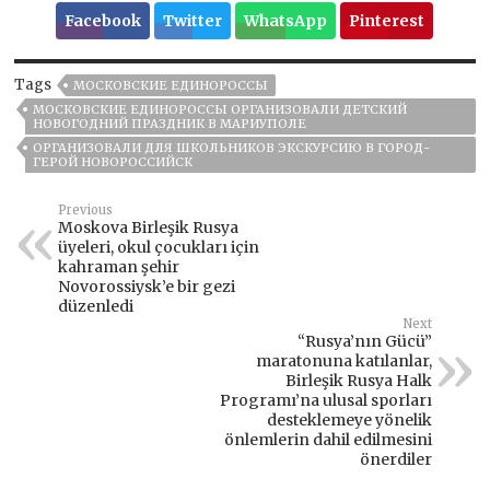
Facebook
Twitter
WhatsApp
Pinterest
Tags
МОСКОВСКИЕ ЕДИНОРОССЫ
МОСКОВСКИЕ ЕДИНОРОССЫ ОРГАНИЗОВАЛИ ДЕТСКИЙ
НОВОГОДНИЙ ПРАЗДНИК В МАРИУПОЛЕ
ОРГАНИЗОВАЛИ ДЛЯ ШКОЛЬНИКОВ ЭКСКУРСИЮ В ГОРОД-
ГЕРОЙ НОВОРОССИЙСК
Previous
Moskova Birleşik Rusya
üyeleri, okul çocukları için
kahraman şehir
Novorossiysk’e bir gezi
düzenledi
Next
“Rusya’nın Gücü”
maratonuna katılanlar,
Birleşik Rusya Halk
Programı’na ulusal sporları
desteklemeye yönelik
önlemlerin dahil edilmesini
önerdiler