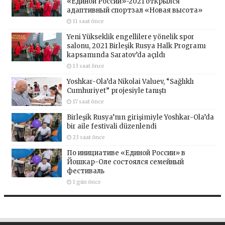
«Единой России»-2021 открылся
адаптивный спортзал «Новая высота»
11 saat önce
Yeni Yükseklik engellilere yönelik spor
salonu, 2021 Birleşik Rusya Halk Programı
kapsamında Saratov’da açıldı
13 saat önce
Yoshkar-Ola’da Nikolai Valuev, “Sağlıklı
Cumhuriyet” projesiyle tanıştı
17 saat önce
Birleşik Rusya’nın girişimiyle Yoshkar-Ola’da
bir aile festivali düzenlendi
23 saat önce
По инициативе «Единой России» в
Йошкар-Оле состоялся семейный
фестиваль
1 gün önce