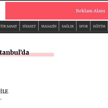
Reklam Alanı
TÜR SANAT
SİYASET
MAGAZİN
SAĞLIK
SPOR
EĞİTİM
tanbul’da
İLE