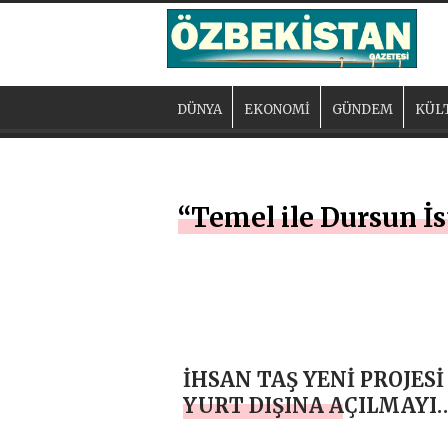
DÜNYA
EKONOMİ
GÜNDEM
KÜL
“Temel ile Dursun İs
İHSAN TAŞ YENİ PROJESİ 
YURT DIŞINA AÇILMAYI
HEDEFLİYOR