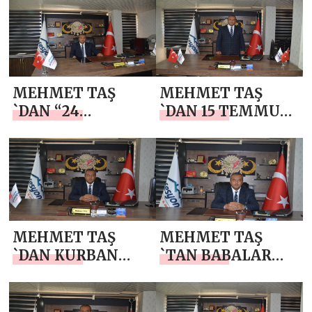
DEPREMİ MESAJI
MUHARREM AYI
MESAJI
MEHMET TAŞ
MEHMET TAŞ
`DAN “24
`DAN 15 TEMMUZ
TEMMUZ
DEMOKRASİ VE
GAZETECİLER VE
MİLLİ BİRLİK
BASIN BAYRAMI”
GÜNÜ MESAJI
MESAJI
MEHMET TAŞ
MEHMET TAŞ
`DAN KURBAN
`TAN BABALAR
BAYRAMI MESAJI
GÜNÜ MESAJI