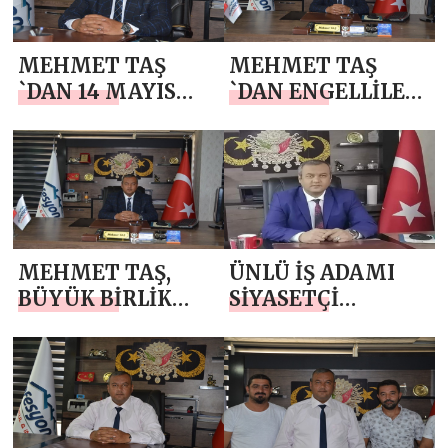
MEHMET TAŞ
MEHMET TAŞ
`DAN 14 MAYIS
`DAN ENGELLİLER
DÜNYA ÇİFTÇİLER
HAFTASI MESAJI
GÜNÜ MESAJI
MEHMET TAŞ,
ÜNLÜ İŞ ADAMI
BÜYÜK BİRLİK
SİYASETÇİ
PARTİSİ 29
MEHMET TAŞ
YAŞINDA
`DAN ’12 EYLÜL’
MESAJI