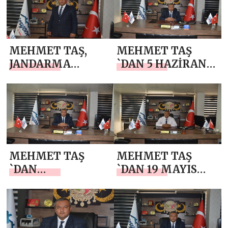
MEHMET TAŞ,
MEHMET TAŞ
JANDARMA
`DAN 5 HAZİRAN
TEŞKİLATIMIZIN
DÜNYA ÇEVRE
KURULUŞ
GÜNÜ MESAJI
YILDÖNÜMÜNÜ
KUTLADI
MEHMET TAŞ
MEHMET TAŞ
`DAN
`DAN 19 MAYIS
İSTANBUL’UN
MESAJI
FETHİ MESAJI