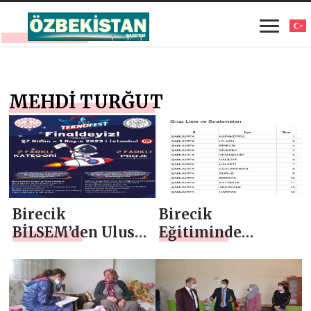
MEHDİ TURĞUT
Birecik
Birecik
BİLSEM’den Ulusal
Eğitiminde
Başarı
Yükseliş