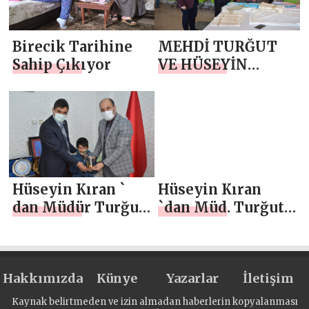
Birecik Tarihine
MEHDİ TURĞUT
Sahip Çıkıyor
VE HÜSEYİN
KIRAN ` DAN
ADEM `E ZİYARET
Hüseyin Kıran `
Hüseyin Kıran
dan Müdür Turğut
`dan Müd. Turğut`
`a Anlamlı Ziyaret
a Hayırlı olsun
Ziyareti
Hakkımızda
Künye
Yazarlar
İletişim
Kaynak belirtmeden ve izin almadan haberlerin kopyalanması