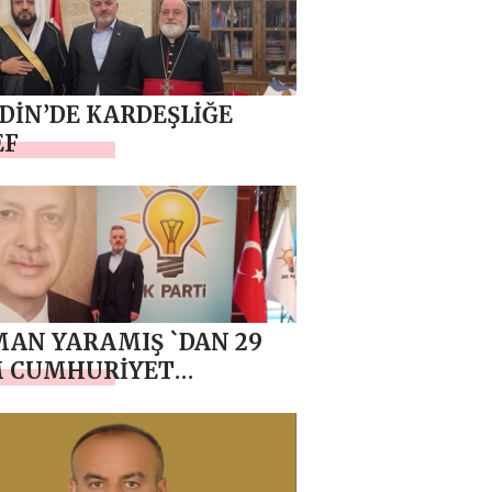
İN’DE KARDEŞLİĞE
EF
AN YARAMIŞ `DAN 29
M CUMHURİYET
AMI MESAJI