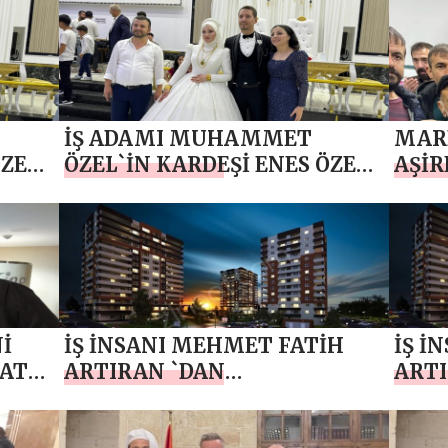
RECEP TAYYİP ERDOĞAN EL
KAZ
ATTI
İŞ ADAMI MUHAMMET
MARD
ÖZEL
ÖZEL`İN KARDEŞİ ENES ÖZEL
AŞİR
GÖRKEMLİ BİR
AŞİR
YA
ORGANİZASYONLA DÜNYA
FATİ
EVİNE GİRDİ
MAR
BELE
ABDU
ÇIK
İ
İŞ İNSANI MEHMET FATİH
İŞ İ
 ATA
ARTIRAN `DAN
ARTI
CEYLANPINAR`A DEV
CEYL
YATIRIM
YATI