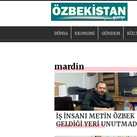
DÜNYA
EKONOMİ
GÜNDEM
KÜL
mardin
İŞ İNSANI METİN ÖZBEK
GELDİĞİ YERİ UNUTMAD