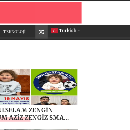
Turkish
TEKNOLOJİ
▼
ULSELAM ZENGİN
M AZİZ ZENGİZ SMA
ASI DEĞİL AZİZ