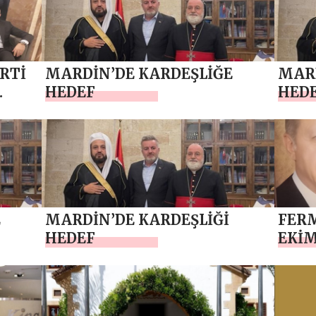
ARTİ
MARDİN’DE KARDEŞLİĞE
MARD
HEDEF
HED
E
MARDİN’DE KARDEŞLİĞİ
FERM
HEDEF
EKİ
BAYR