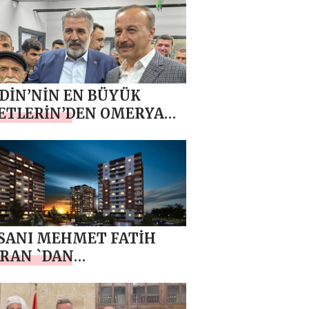
ANACAK
İN’NİN EN BÜYÜK
ETLERİN’DEN OMERYAN
ETİ KANAAT ÖNDERİ
H ÖZBEK ‘TEN AKPARTİ
DİN BÜYÜKŞEHİR
DİYE BAŞKAN ADAYI
LLAH ERİN’E DESTEK
ARMASI
NSANI MEHMET FATİH
RAN `DAN
ANPINAR`A DEV
RIM