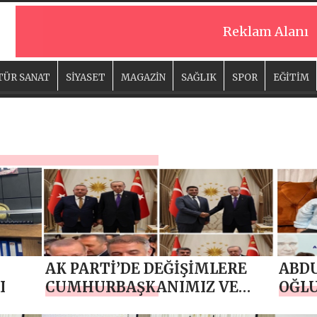
Reklam Alanı
TÜR SANAT
SİYASET
MAGAZİN
SAĞLIK
SPOR
EĞİTİM
AK PARTİ’DE DEĞİŞİMLERE
ABD
I
CUMHURBAŞKANIMIZ VE
OĞLU
GENEL BAŞKANIMIZ SAYIN
HAST