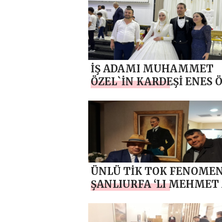
İŞ ADAMI MUHAMMET
ÖZEL`İN KARDEŞİ ENES 
GÖRKEMLİ BİR
ORGANİZASYONLA DÜN
EVİNE GİRDİ
ÜNLÜ TİK TOK FENOMEN
ŞANLIURFA ‘LI MEHMET
AYKUT İLE ANKARA’DA
BULUŞTUK