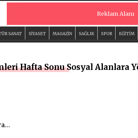
Reklam Alanı
TÜR SANAT
SİYASET
MAGAZİN
SAĞLIK
SPOR
EĞİTİM
leri Hafta Sonu Sosyal Alanlara Y
ra