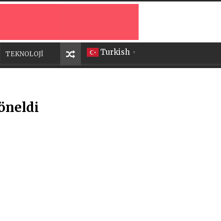
Turkish
TEKNOLOJİ
▼
öneldi