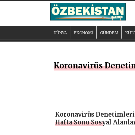
DÜNYA
EKONOMİ
GÜNDEM
KÜL
Koronavirüs Denetim
Koronavirüs Denetimleri
Hafta Sonu Sosyal Alanla
Yöneldi