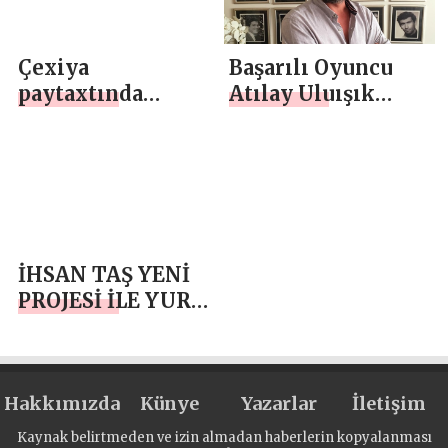
Çexiya
Başarılı Oyuncu
paytaxtında
Atılay Uluışık
Bakıya həsr
Film-San Vakfı’nın
olunmuş film
Kurucu ve Şeref
təqdim edilib
Üyesi Oldu
İHSAN TAŞ YENİ
PROJESİ İLE YURT
DIŞINA AÇILMAYI
HEDEFLİYOR
Hakkımızda
Künye
Yazarlar
İletişim
Kaynak belirtmeden ve izin almadan haberlerin kopyalanması