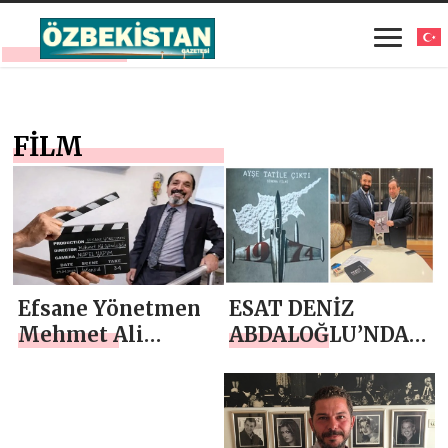
FİLM
Efsane Yönetmen
ESAT DENİZ
Mehmet Ali
ABDALOĞLU’NDAN
Gündoğdu Kimdir?
SERDAR
DENKTAŞ`A
ZIYARET