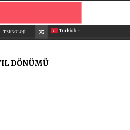
Turkish
TEKNOLOJİ
▼
 YIL DÖNÜMÜ