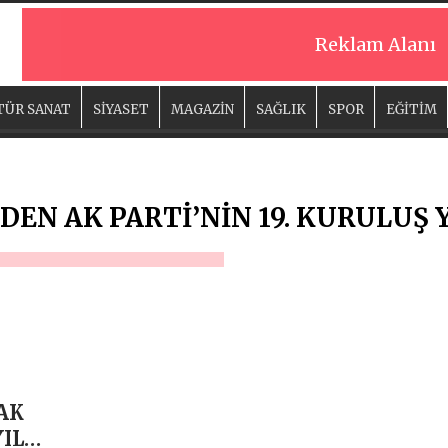
Reklam Alanı
TÜR SANAT
SİYASET
MAGAZİN
SAĞLIK
SPOR
EĞİTİM
DEN AK PARTİ’NİN 19. KURULUŞ
AK
YIL