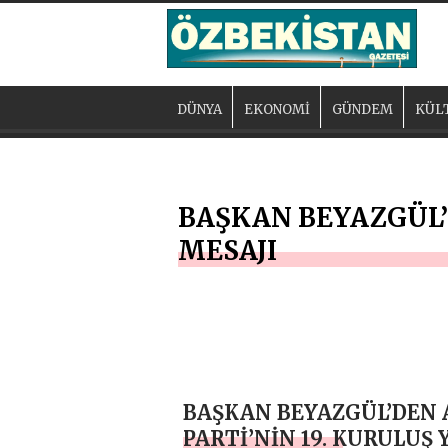
DÜNYA
EKONOMİ
GÜNDEM
KÜL
BAŞKAN BEYAZGÜL’
MESAJI
BAŞKAN BEYAZGÜL’DEN 
PARTİ’NİN 19. KURULUŞ 