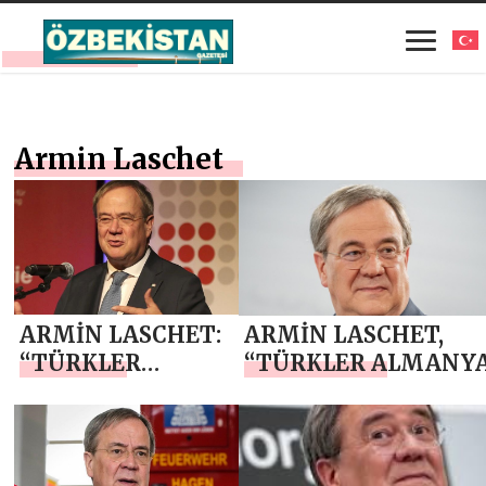
Armin Laschet
ARMİN LASCHET:
ARMİN LASCHET,
“TÜRKLER
“TÜRKLER ALMANYA
ALMANYA’YI
ZENGİNLEŞTİRİYOR
KALKINDIRDILAR”
DEDİ!
DEDİ!