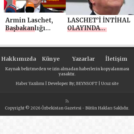
Armin Laschet,
LASCHET’İ İNTİHAL
Başbakanlığı
OLAYINDA
bırakacak olan
RAHATLATAN HABE
Angela Merkel’in
GELDİ!
halefi olarak
Hakkımızda
görülüyor
Künye
Yazarlar
İletişim
Kaynak belirtmeden ve izin almadan haberlerin kopyalanması
yasaktır.
Haber Yazılımı
| Developer By;
BEYNSOFT
|
Ucuz site
Copyright © 2026 Özbekistan Gazetesi - Bütün Hakları Saklıdır.