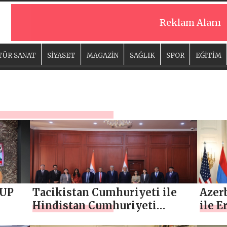
Reklam Alanı
TÜR SANAT
SİYASET
MAGAZİN
SAĞLIK
SPOR
EĞİTİM
RUP
Tacikistan Cumhuriyeti ile
Azer
Hindistan Cumhuriyeti
ile 
arasında siyasi istişareler
aras