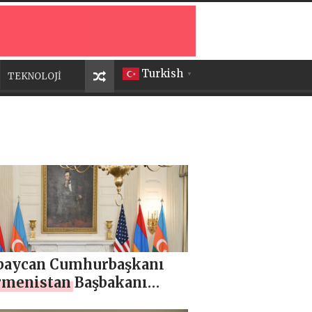
Turkish
TEKNOLOJİ
▼
baycan Cumhurbaşkanı
Ermenistan Başbakanı
ında Washington’da