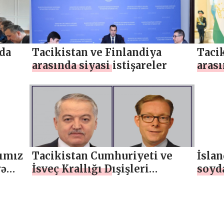
nda
Tacikistan ve Finlandiya
Tacik
arasında siyasi istişareler
aras
topl
ımız
Tacikistan Cumhuriyeti ve
İsla
rə
İsveç Krallığı Dışişleri
soyda
Bakanları arasında telefon
yeni
görüşmesi
çemp