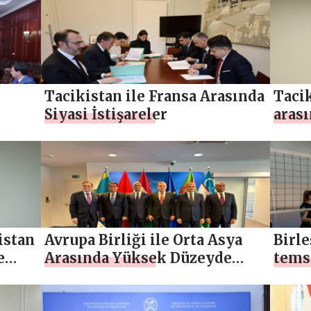
düze
Bildi
Tacikistan ile Fransa Arasında
Tacik
Siyasi İstişareler
aras
r
iliş
töre
istan
Avrupa Birliği ile Orta Asya
Birle
e
Arasında Yüksek Düzeyde
temsi
Siyasi ve Güvenlik Diyaloğu
vole
final