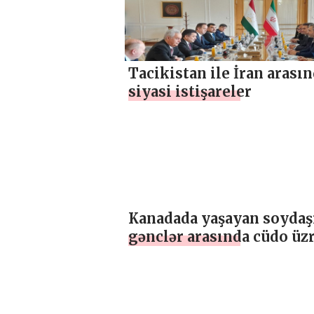
Tacikistan ile İran arası
siyasi istişareler
Kanadada yaşayan soydaş
gənclər arasında cüdo üz
ABŞ Açıq Çempionatının
üçüncüsü olub