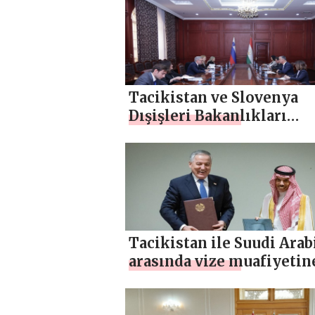
İMZALADI
Tacikistan ve Slovenya
Dışişleri Bakanlıkları
Arasında Siyasi İstişarele
Tacikistan ile Suudi Arab
arasında vize muafiyetin
ilişkin anlaşmanın
imzalanması