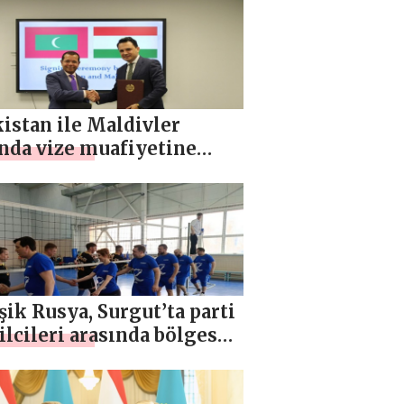
nlenen görüşmede Ortak
ri imzalandı
istan ile Maldivler
ında vize muafiyetine
kin anlaşmanın imza
ni
şik Rusya, Surgut’ta parti
lcileri arasında bölgesel
ybol şampiyonasının
ini düzenledi