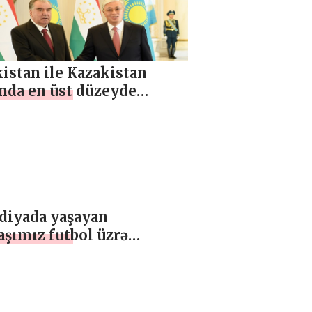
istan ile Kazakistan
ında en üst düzeyde
antı ve müzakereler
ndiyada yaşayan
şımız futbol üzrə
yetmələr arasında dünya
ionatının ikincisi olub