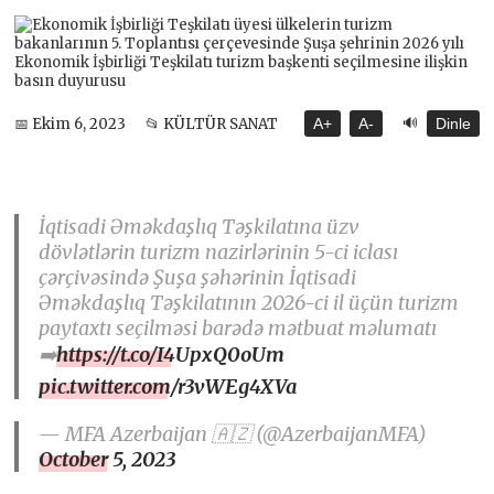
🔊
📅 Ekim 6, 2023
📂 KÜLTÜR SANAT
A+
A-
Dinle
İqtisadi Əməkdaşlıq Təşkilatına üzv
dövlətlərin turizm nazirlərinin 5-ci iclası
çərçivəsində Şuşa şəhərinin İqtisadi
Əməkdaşlıq Təşkilatının 2026-ci il üçün turizm
paytaxtı seçilməsi barədə mətbuat məlumatı
➡️
https://t.co/I4UpxQ0oUm
pic.twitter.com/r3vWEg4XVa
— MFA Azerbaijan 🇦🇿 (@AzerbaijanMFA)
October 5, 2023