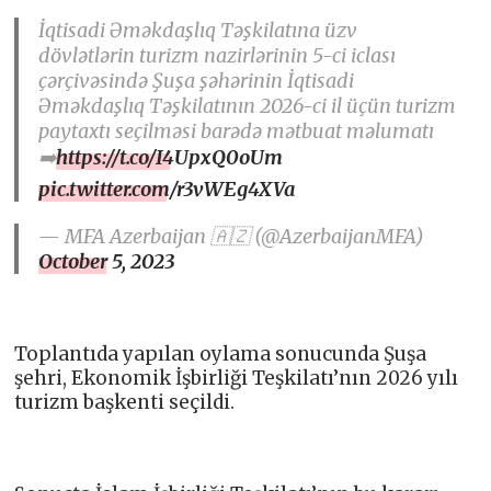
İqtisadi Əməkdaşlıq Təşkilatına üzv
dövlətlərin turizm nazirlərinin 5-ci iclası
çərçivəsində Şuşa şəhərinin İqtisadi
Əməkdaşlıq Təşkilatının 2026-ci il üçün turizm
paytaxtı seçilməsi barədə mətbuat məlumatı
➡️
https://t.co/I4UpxQ0oUm
pic.twitter.com/r3vWEg4XVa
— MFA Azerbaijan 🇦🇿 (@AzerbaijanMFA)
October 5, 2023
Toplantıda yapılan oylama sonucunda Şuşa
şehri, Ekonomik İşbirliği Teşkilatı’nın 2026 yılı
turizm başkenti seçildi.