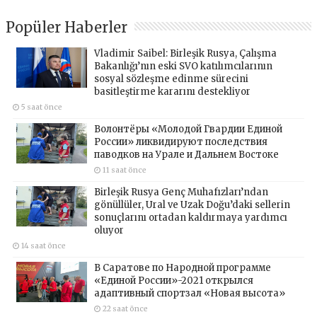
Popüler Haberler
Vladimir Saibel: Birleşik Rusya, Çalışma
Bakanlığı’nın eski SVO katılımcılarının
sosyal sözleşme edinme sürecini
basitleştirme kararını destekliyor
5 saat önce
Волонтёры «Молодой Гвардии Единой
России» ликвидируют последствия
паводков на Урале и Дальнем Востоке
11 saat önce
Birleşik Rusya Genç Muhafızları’ndan
gönüllüler, Ural ve Uzak Doğu’daki sellerin
sonuçlarını ortadan kaldırmaya yardımcı
oluyor
14 saat önce
В Саратове по Народной программе
«Единой России»-2021 открылся
адаптивный спортзал «Новая высота»
22 saat önce