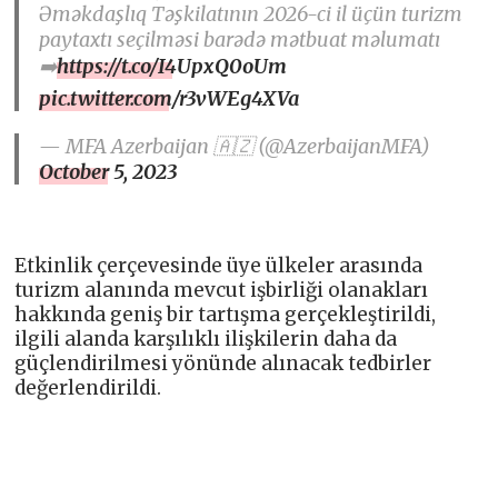
Əməkdaşlıq Təşkilatının 2026-ci il üçün turizm
paytaxtı seçilməsi barədə mətbuat məlumatı
➡️
https://t.co/I4UpxQ0oUm
pic.twitter.com/r3vWEg4XVa
— MFA Azerbaijan 🇦🇿 (@AzerbaijanMFA)
October 5, 2023
Etkinlik çerçevesinde üye ülkeler arasında
turizm alanında mevcut işbirliği olanakları
hakkında geniş bir tartışma gerçekleştirildi,
ilgili alanda karşılıklı ilişkilerin daha da
güçlendirilmesi yönünde alınacak tedbirler
değerlendirildi.