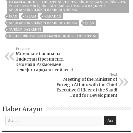
BAKANLARININ 5. TOPLANTISI ÇERÇEVESINDE ŞUŞA ŞEHRININ 2026
YILI EKONOMIK İŞBIRLIĞI TEŞKILATI TURIZM BAŞKENTI
SEÇILMESINE ILIŞKIN BASIN DUYURUSU
IRAN
İSLAM
KARADAĞ
SEÇILMESINE ILIŞKIN BASIN DUYURUSU
ŞUŞA
TURIZM BAŞKENTI
ÜLKELERIN TURIZM BAKANLARININ 5. TOPLANTISI
Previous
Мемлекет басшысы
Тәжікстан Президенті
Эмомали Рахмонмен
телефон арқылы сөйлесті
Next
Meeting of the Minister of
Foreign Affairs with the Chief
Executive Officer of the Saudi
Fund for Development
Haber Arayın