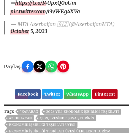
➡️
https://t.co/I4UpxQ0oUm
pic.twitter.com/r3vWEg4XVa
— MFA Azerbaijan 🇦🇿 (@AzerbaijanMFA)
October 5, 2023
Paylaş:
Facebook
Twitter
WhatsApp
Pinterest
Tags
"KARABAĞ
2026 YILI EKONOMIK İŞBIRLIĞI TEŞKILATI
AZERBAYCAN
ÇERÇEVESINDE ŞUŞA ŞEHRININ
EKONOMIK İŞBIRLIĞI TEŞKILATI ÜYESI
EKONOMIK İŞBIRLIĞI TEŞKILATI ÜYESI ÜLKELERIN TURIZM