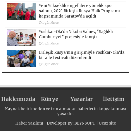
Yeni Yükseklik engellilere yönelik spor
salonu, 2021 Birleşik Rusya Halk Programı
kapsamında Saratov’da açıldı
1 gün önce
Yoshkar-Ola’da Nikolai Valuev, “Sağlıklı
Cumhuriyet” projesiyle tanıştı
1 gün önce
Birleşik Rusya’nın girişimiyle Yoshkar-Ola’da
bir aile festivali düzenlendi
1 gün önce
Hakkımızda
Künye
Yazarlar
İletişim
Kaynak belirtmeden ve izin almadan haberlerin kopyalanması
yasaktır.
Haber Yazılımı
| Developer By;
BEYNSOFT
|
Ucuz site