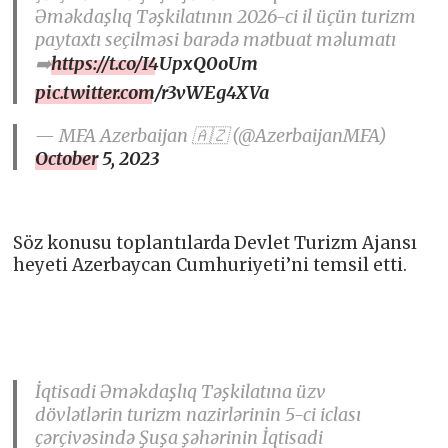
Əməkdaşlıq Təşkilatının 2026-ci il üçün turizm
paytaxtı seçilməsi barədə mətbuat məlumatı
➡️
https://t.co/I4UpxQ0oUm
pic.twitter.com/r3vWEg4XVa
— MFA Azerbaijan 🇦🇿 (@AzerbaijanMFA)
October 5, 2023
Söz konusu toplantılarda Devlet Turizm Ajansı
heyeti Azerbaycan Cumhuriyeti’ni temsil etti.
İqtisadi Əməkdaşlıq Təşkilatına üzv
dövlətlərin turizm nazirlərinin 5-ci iclası
çərçivəsində Şuşa şəhərinin İqtisadi