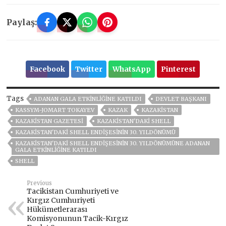
Paylaş:
Facebook
Twitter
WhatsApp
Pinterest
Tags
ADANAN GALA ETKINLIĞINE KATILDI
DEVLET BAŞKANI
KASSYM-JOMART TOKAYEV
KAZAK
KAZAKİSTAN
KAZAKISTAN GAZETESI
KAZAKISTAN'DAKI SHELL
KAZAKISTAN'DAKI SHELL ENDIŞESININ 30. YILDÖNÜMÜ
KAZAKISTAN'DAKI SHELL ENDIŞESININ 30. YILDÖNÜMÜNE ADANAN
GALA ETKINLIĞINE KATILDI
SHELL
Previous
Tacikistan Cumhuriyeti ve
Kırgız Cumhuriyeti
Hükümetlerarası
Komisyonunun Tacik-Kırgız