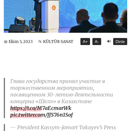
🔊
📅 Ekim 5, 2023
📂 KÜLTÜR SANAT
A+
A-
Dinle
Глава государства принял участие в
торжественном мероприятии,
посвященном 30-летию деятельности
концерна «Шелл» в Казахстане
https://t.co/M7aEcmarWk
pic.twitter.com/ffS76n1Sof
— President Kassym-Jomart Tokayev’s Press