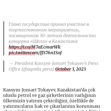
Глава государства принял участие в
торжественном мероприятии,
посвященном 30-летию деятельности
концерна «Шелл» в Казахстане
https://t.co/M7aEcmarWk
pic.twitter.com/ffS76n1Sof
— President Kassym-Jomart Tokayev’s Press
Office (@aqorda_press)
October 3, 2023
Kassym-Jomart Tokayev, Kazakistan’da çok
uluslu petrol ve gaz şirketlerinin varlığının
ülkemizin yatırım çekiciliğini, özellikle de
yatırımcıların hak ve çıkarlarının korunması