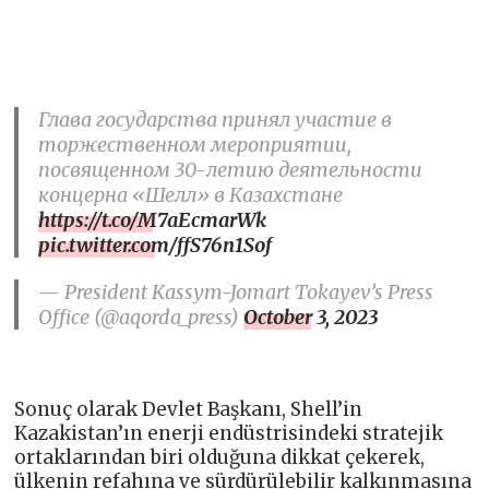
Глава государства принял участие в
торжественном мероприятии,
посвященном 30-летию деятельности
концерна «Шелл» в Казахстане
https://t.co/M7aEcmarWk
pic.twitter.com/ffS76n1Sof
— President Kassym-Jomart Tokayev’s Press
Office (@aqorda_press)
October 3, 2023
Sonuç olarak Devlet Başkanı, Shell’in
Kazakistan’ın enerji endüstrisindeki stratejik
ortaklarından biri olduğuna dikkat çekerek,
ülkenin refahına ve sürdürülebilir kalkınmasına