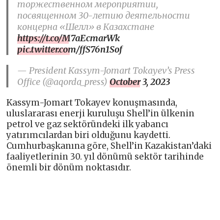
торжественном мероприятии,
посвященном 30-летию деятельности
концерна «Шелл» в Казахстане
https://t.co/M7aEcmarWk
pic.twitter.com/ffS76n1Sof
— President Kassym-Jomart Tokayev’s Press
Office (@aqorda_press)
October 3, 2023
Kassym-Jomart Tokayev konuşmasında,
uluslararası enerji kuruluşu Shell’in ülkenin
petrol ve gaz sektöründeki ilk yabancı
yatırımcılardan biri olduğunu kaydetti.
Cumhurbaşkanına göre, Shell’in Kazakistan’daki
faaliyetlerinin 30. yıl dönümü sektör tarihinde
önemli bir dönüm noktasıdır.