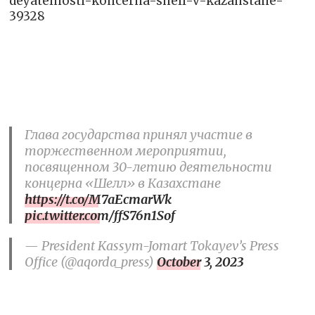
deyatelnosti-koncerna-shell-v-kazahstane-
39328
Глава государства принял участие в
торжественном мероприятии,
посвященном 30-летию деятельности
концерна «Шелл» в Казахстане
https://t.co/M7aEcmarWk
pic.twitter.com/ffS76n1Sof
— President Kassym-Jomart Tokayev’s Press
Office (@aqorda_press)
October 3, 2023