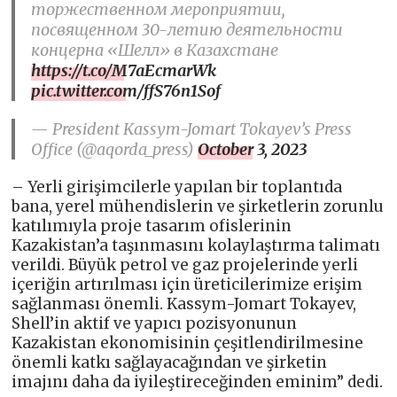
торжественном мероприятии,
посвященном 30-летию деятельности
концерна «Шелл» в Казахстане
https://t.co/M7aEcmarWk
pic.twitter.com/ffS76n1Sof
— President Kassym-Jomart Tokayev’s Press
Office (@aqorda_press)
October 3, 2023
– Yerli girişimcilerle yapılan bir toplantıda
bana, yerel mühendislerin ve şirketlerin zorunlu
katılımıyla proje tasarım ofislerinin
Kazakistan’a taşınmasını kolaylaştırma talimatı
verildi. Büyük petrol ve gaz projelerinde yerli
içeriğin artırılması için üreticilerimize erişim
sağlanması önemli. Kassym-Jomart Tokayev,
Shell’in aktif ve yapıcı pozisyonunun
Kazakistan ekonomisinin çeşitlendirilmesine
önemli katkı sağlayacağından ve şirketin
imajını daha da iyileştireceğinden eminim” dedi.