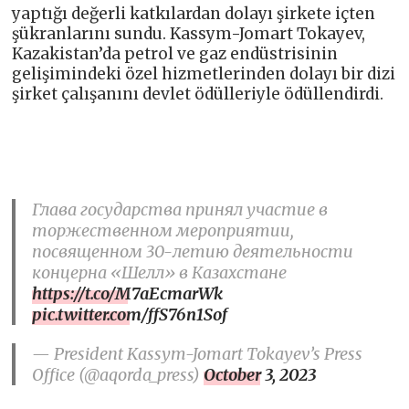
yaptığı değerli katkılardan dolayı şirkete içten
şükranlarını sundu. Kassym-Jomart Tokayev,
Kazakistan’da petrol ve gaz endüstrisinin
gelişimindeki özel hizmetlerinden dolayı bir dizi
şirket çalışanını devlet ödülleriyle ödüllendirdi.
Глава государства принял участие в
торжественном мероприятии,
посвященном 30-летию деятельности
концерна «Шелл» в Казахстане
https://t.co/M7aEcmarWk
pic.twitter.com/ffS76n1Sof
— President Kassym-Jomart Tokayev’s Press
Office (@aqorda_press)
October 3, 2023