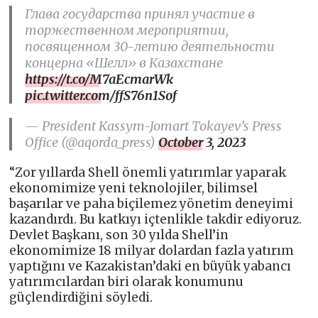
Глава государства принял участие в
торжественном мероприятии,
посвященном 30-летию деятельности
концерна «Шелл» в Казахстане
https://t.co/M7aEcmarWk
pic.twitter.com/ffS76n1Sof
— President Kassym-Jomart Tokayev’s Press
Office (@aqorda_press)
October 3, 2023
“Zor yıllarda Shell önemli yatırımlar yaparak
ekonomimize yeni teknolojiler, bilimsel
başarılar ve paha biçilemez yönetim deneyimi
kazandırdı. Bu katkıyı içtenlikle takdir ediyoruz.
Devlet Başkanı, son 30 yılda Shell’in
ekonomimize 18 milyar dolardan fazla yatırım
yaptığını ve Kazakistan’daki en büyük yabancı
yatırımcılardan biri olarak konumunu
güçlendirdiğini söyledi.