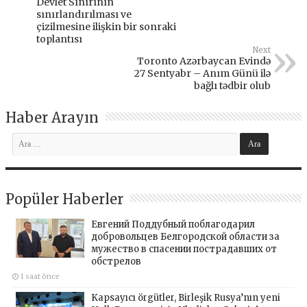
Devlet Sınırının
sınırlandırılması ve
çizilmesine ilişkin bir sonraki
toplantısı
Next
Toronto Azərbaycan Evində
27 Sentyabr – Anım Günü ilə
bağlı tədbir olub
Haber Arayın
Popüler Haberler
Евгений Поддубный поблагодарил
добровольцев Белгородской области за
мужество в спасении пострадавших от
обстрелов
1 saat önce
Kapsayıcı örgütler, Birleşik Rusya’nın yeni