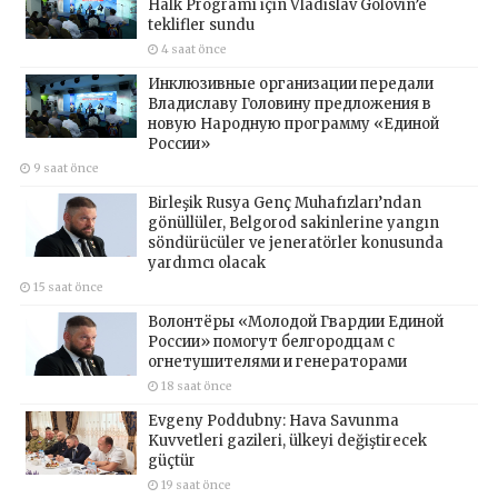
Halk Programı için Vladislav Golovin’e
teklifler sundu
4 saat önce
Инклюзивные организации передали
Владиславу Головину предложения в
новую Народную программу «Единой
России»
9 saat önce
Birleşik Rusya Genç Muhafızları’ndan
gönüllüler, Belgorod sakinlerine yangın
söndürücüler ve jeneratörler konusunda
yardımcı olacak
15 saat önce
Волонтёры «Молодой Гвардии Единой
России» помогут белгородцам с
огнетушителями и генераторами
18 saat önce
Evgeny Poddubny: Hava Savunma
Kuvvetleri gazileri, ülkeyi değiştirecek
güçtür
19 saat önce