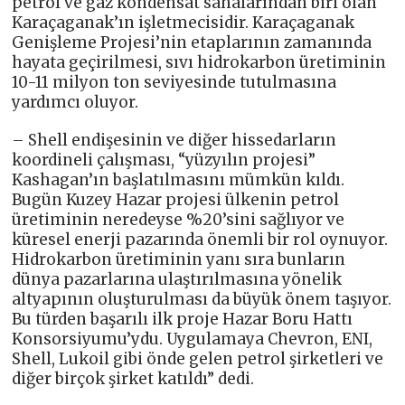
petrol ve gaz kondensat sahalarından biri olan
Karaçaganak’ın işletmecisidir. Karaçaganak
Genişleme Projesi’nin etaplarının zamanında
hayata geçirilmesi, sıvı hidrokarbon üretiminin
10-11 milyon ton seviyesinde tutulmasına
yardımcı oluyor.
– Shell endişesinin ve diğer hissedarların
koordineli çalışması, “yüzyılın projesi”
Kashagan’ın başlatılmasını mümkün kıldı.
Bugün Kuzey Hazar projesi ülkenin petrol
üretiminin neredeyse %20’sini sağlıyor ve
küresel enerji pazarında önemli bir rol oynuyor.
Hidrokarbon üretiminin yanı sıra bunların
dünya pazarlarına ulaştırılmasına yönelik
altyapının oluşturulması da büyük önem taşıyor.
Bu türden başarılı ilk proje Hazar Boru Hattı
Konsorsiyumu’ydu. Uygulamaya Chevron, ENI,
Shell, Lukoil gibi önde gelen petrol şirketleri ve
diğer birçok şirket katıldı” dedi.