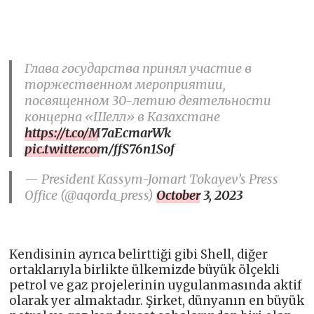
Глава государства принял участие в
торжественном мероприятии,
посвященном 30-летию деятельности
концерна «Шелл» в Казахстане
https://t.co/M7aEcmarWk
pic.twitter.com/ffS76n1Sof
— President Kassym-Jomart Tokayev’s Press
Office (@aqorda_press)
October 3, 2023
Kendisinin ayrıca belirttiği gibi Shell, diğer
ortaklarıyla birlikte ülkemizde büyük ölçekli
petrol ve gaz projelerinin uygulanmasında aktif
olarak yer almaktadır. Şirket, dünyanın en büyük