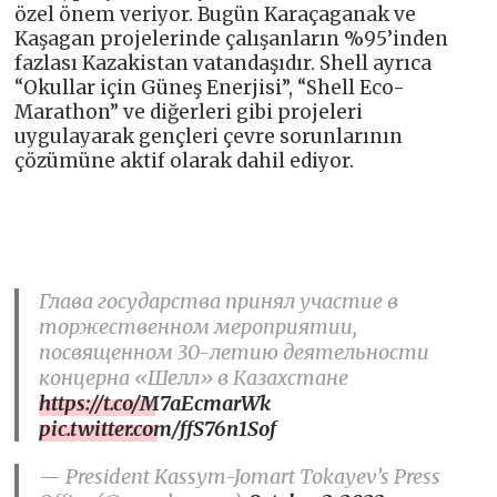
özel önem veriyor. Bugün Karaçaganak ve
Kaşagan projelerinde çalışanların %95’inden
fazlası Kazakistan vatandaşıdır. Shell ayrıca
“Okullar için Güneş Enerjisi”, “Shell Eco-
Marathon” ve diğerleri gibi projeleri
uygulayarak gençleri çevre sorunlarının
çözümüne aktif olarak dahil ediyor.
Глава государства принял участие в
торжественном мероприятии,
посвященном 30-летию деятельности
концерна «Шелл» в Казахстане
https://t.co/M7aEcmarWk
pic.twitter.com/ffS76n1Sof
— President Kassym-Jomart Tokayev’s Press