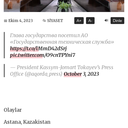
🔊
📅 Ekim 4, 2023
📂 SİYASET
A+
A-
Dinle
Глава государства посетил АО
«Государственная техническая служба»
https://t.co/lMmD42dSrj
pic.twitter.com/O9cnTPYni7
— President Kassym-Jomart Tokayev’s Press
Office (@aqorda_press)
October 3, 2023
Olaylar
Astana, Kazakistan