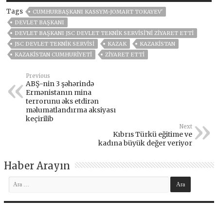
Tags
CUMHURBAŞKANI KASSYM-JOMART TOKAYEV'
DEVLET BAŞKANI
DEVLET BAŞKANI JSC DEVLET TEKNIK SERVISI'NI ZIYARET ETTI
JSC DEVLET TEKNIK SERVISI
KAZAK
KAZAKİSTAN
KAZAKISTAN CUMHURIYETI
ZİYARET ETTİ
Previous
ABŞ-nin 3 şəhərində
Ermənistanın mina
terrorunu əks etdirən
məlumatlandırma aksiyası
keçirilib
Next
Kıbrıs Türkü eğitime ve
kadına büyük değer veriyor
Haber Arayın