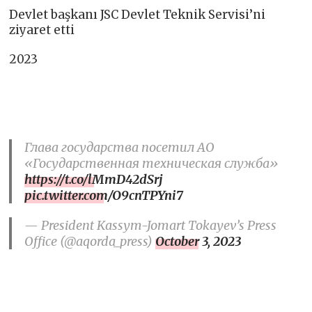
Devlet başkanı JSC Devlet Teknik Servisi’ni
ziyaret etti
2023
Глава государства посетил АО
«Государственная техническая служба»
https://t.co/lMmD42dSrj
pic.twitter.com/O9cnTPYni7
— President Kassym-Jomart Tokayev’s Press
Office (@aqorda_press)
October 3, 2023