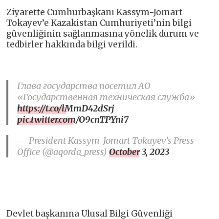
Ziyarette Cumhurbaşkanı Kassym-Jomart
Tokayev’e Kazakistan Cumhuriyeti’nin bilgi
güvenliğinin sağlanmasına yönelik durum ve
tedbirler hakkında bilgi verildi.
Глава государства посетил АО
«Государственная техническая служба»
https://t.co/lMmD42dSrj
pic.twitter.com/O9cnTPYni7
— President Kassym-Jomart Tokayev’s Press
Office (@aqorda_press)
October 3, 2023
Devlet başkanına Ulusal Bilgi Güvenliği