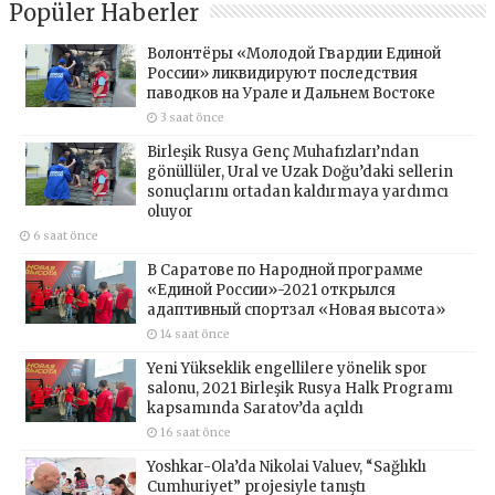
Popüler Haberler
Волонтёры «Молодой Гвардии Единой
России» ликвидируют последствия
паводков на Урале и Дальнем Востоке
3 saat önce
Birleşik Rusya Genç Muhafızları’ndan
gönüllüler, Ural ve Uzak Doğu’daki sellerin
sonuçlarını ortadan kaldırmaya yardımcı
oluyor
6 saat önce
В Саратове по Народной программе
«Единой России»-2021 открылся
адаптивный спортзал «Новая высота»
14 saat önce
Yeni Yükseklik engellilere yönelik spor
salonu, 2021 Birleşik Rusya Halk Programı
kapsamında Saratov’da açıldı
16 saat önce
Yoshkar-Ola’da Nikolai Valuev, “Sağlıklı
Cumhuriyet” projesiyle tanıştı