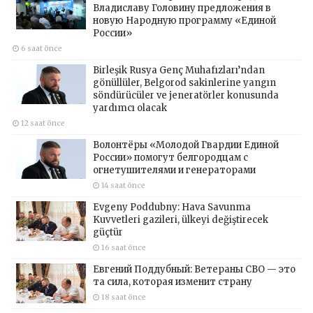
Владиславу Головину предложения в
новую Народную программу «Единой
России»
6 saat önce
Birleşik Rusya Genç Muhafızları’ndan
gönüllüler, Belgorod sakinlerine yangın
söndürücüler ve jeneratörler konusunda
yardımcı olacak
12 saat önce
Волонтёры «Молодой Гвардии Единой
России» помогут белгородцам с
огнетушителями и генераторами
14 saat önce
Evgeny Poddubny: Hava Savunma
Kuvvetleri gazileri, ülkeyi değiştirecek
güçtür
16 saat önce
Евгений Поддубный: Ветераны СВО — это
та сила, которая изменит страну
18 saat önce