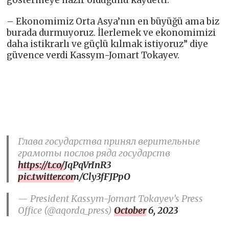
göstermeye hazır olduğunu kaydetti.
– Ekonomimiz Orta Asya’nın en büyüğü ama biz
burada durmuyoruz. İlerlemek ve ekonomimizi
daha istikrarlı ve güçlü kılmak istiyoruz” diye
güvence verdi Kassym-Jomart Tokayev.
Глава государства принял верительные
грамоты послов ряда государств
https://t.co/JqPqVrInR3
pic.twitter.com/Cly3fFJPpO
— President Kassym-Jomart Tokayev’s Press
Office (@aqorda_press)
October 6, 2023