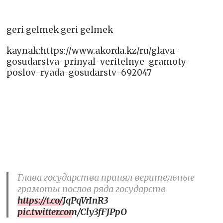
geri gelmek geri gelmek
kaynak:https://www.akorda.kz/ru/glava-
gosudarstva-prinyal-veritelnye-gramoty-
poslov-ryada-gosudarstv-692047
Глава государства принял верительные
грамоты послов ряда государств
https://t.co/JqPqVrInR3
pic.twitter.com/Cly3fFJPpO