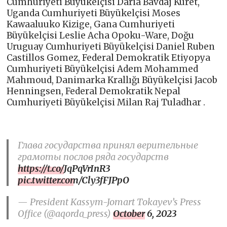
Cumhuriyeti Büyükelçisi Daria Bavdaj Kuret,
Uganda Cumhuriyeti Büyükelçisi Moses
Kawaaluuko Kizige, Gana Cumhuriyeti
Büyükelçisi Leslie Acha Opoku-Ware, Doğu
Uruguay Cumhuriyeti Büyükelçisi Daniel Ruben
Castillos Gomez, Federal Demokratik Etiyopya
Cumhuriyeti Büyükelçisi Adem Mohammed
Mahmoud, Danimarka Krallığı Büyükelçisi Jacob
Henningsen, Federal Demokratik Nepal
Cumhuriyeti Büyükelçisi Milan Raj Tuladhar .
Глава государства принял верительные
грамоты послов ряда государств
https://t.co/JqPqVrInR3
pic.twitter.com/Cly3fFJPpO
— President Kassym-Jomart Tokayev’s Press
Office (@aqorda_press)
October 6, 2023