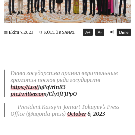
🔊
📅 Ekim 7, 2023
📂 KÜLTÜR SANAT
A+
A-
Dinle
Глава государства принял верительные
грамоты послов ряда государств
https://t.co/JqPqVrInR3
pic.twitter.com/Cly3fFJPpO
— President Kassym-Jomart Tokayev’s Press
Office (@aqorda_press)
October 6, 2023