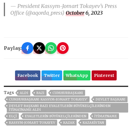
— President Kassym-Jomart Tokayev’s Press
Office (@aqorda_press)
October 6, 2023
Paylaş:
Facebook
Twitter
WhatsApp
Pinterest
Tags
ALDI
BAZI
CUMHURBAŞKANI
CUMHURBAŞKANI KASSYM-JOMART TOKAYEV'
DEVLET BAŞKANI
DEVLET BAŞKANI BAZI EYALETLERIN BÜYÜKELÇILERINDEN
ITIMATNAME ALDI
ELÇI
EYALETLERIN BÜYÜKELÇILERINDEN
ITIMATNAME
KASSYM-JOMART TOKAYEV
KAZAK
KAZAKİSTAN