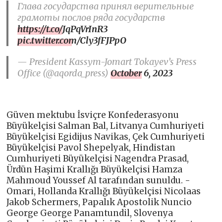
Глава государства принял верительные
грамоты послов ряда государств
https://t.co/JqPqVrInR3
pic.twitter.com/Cly3fFJPpO
— President Kassym-Jomart Tokayev’s Press
Office (@aqorda_press)
October 6, 2023
Güven mektubu İsviçre Konfederasyonu
Büyükelçisi Salman Bal, Litvanya Cumhuriyeti
Büyükelçisi Egidijus Navikas, Çek Cumhuriyeti
Büyükelçisi Pavol Shepelyak, Hindistan
Cumhuriyeti Büyükelçisi Nagendra Prasad,
Ürdün Haşimi Krallığı Büyükelçisi Hamza
Mahmoud Youssef Al tarafından sunuldu. -
Omari, Hollanda Krallığı Büyükelçisi Nicolaas
Jakob Schermers, Papalık Apostolik Nuncio
George George Panamtundil, Slovenya