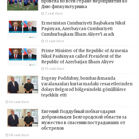
провела по всей стране мероприятия ко
Дню физкультурника
7 saat önce
Ermenistan Cumhuriyeti Başbakanı Nikol
Paşinyan, Azerbaycan Cumhuriyeti
Cumhurbaşkanı İlham Aliyev’i aradı
11 saat önce
Prime Minister of the Republic of Armenia
Nikol Pashinyan called President of the
Republic of Azerbaijan Ilham Aliyev
15 saat önce
Evgeny Poddubny, bombardımanda
yaralananları kurtarmadaki cesaretlerinden
dolayı Belgorod bölgesindeki gönüllülere
teşekkür etti
16 saat önce
Евгений Поддубный поблагодарил
добровольцев Белгородской области за
мужество в спасении пострадавших от
обстрелов
18 saat önce