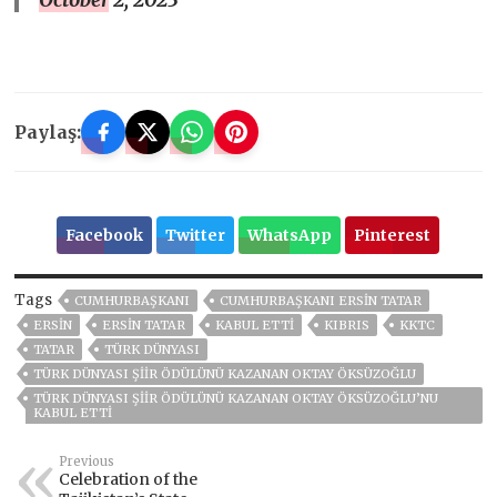
Paylaş:
Facebook
Twitter
WhatsApp
Pinterest
Tags
CUMHURBAŞKANI
CUMHURBAŞKANI ERSIN TATAR
ERSIN
ERSIN TATAR
KABUL ETTI
KIBRIS
KKTC
TATAR
TÜRK DÜNYASI
TÜRK DÜNYASI ŞIIR ÖDÜLÜNÜ KAZANAN OKTAY ÖKSÜZOĞLU
TÜRK DÜNYASI ŞIIR ÖDÜLÜNÜ KAZANAN OKTAY ÖKSÜZOĞLU’NU
KABUL ETTI
Previous
Celebration of the