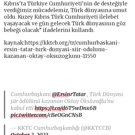
Kıbrıs’ta Türkiye Cumhuriyeti’nin de desteğiyle
verdiğimiz mücadelemiz, Türk dünyasına umut
oldu. Kuzey Kıbrıs Türk Cumhuriyeti ilelebet
yaşayacak ve gün gelecek Türk dünyasının göz
bebeği olacak” ifadelerini kullandı.
kaynak:https://kktcb.org/tr/cumhurbaskani-
ersin-tatar-turk-dunyasi-siir-odulunu-
kazanan-oktay-oksuzoglunu-11550
Cumhurbaşkanı
@ErsinrTatar
, Türk Dünyası
şiir ödülünü kazanan Oktay Öksüzoğlu’nu
kabul etti
https://t.co/d6T5wDnx6B
pic.twitter.com/cBeOGnCNsB
— KKTC Cumhurbaşkanlığı (@KKTCCB)
October 2, 2023