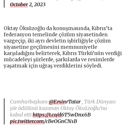
October 2, 2023
Oktay Öksüzoğlu da konuşmasında, Kıbrıs’ta
federasyon temelinde çözüm siyasetinden
vazgeçip, iki ayrı devletin işbirliğiyle çözüm
siyasetine geçilmesini memnuniyetle
karşıladığını belirterek, Kıbrıs Türkü’nün verdiği
mücadeleyi şiirlerde, şarkılarda ve resimlerde
yaşatmak için uğraş verdiklerini söyledi.
Cumhurbaşkanı
@ErsinrTatar
, Türk Dünyası
şiir ödülünü kazanan Oktay Öksüzoğlu’nu
kabul etti
https://t.co/d6T5wDnx6B
pic.twitter.com/cBeOGnCNsB