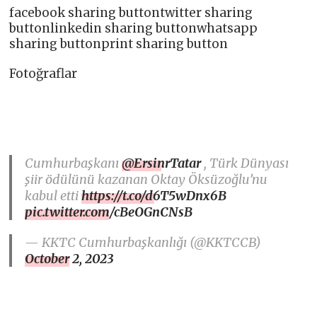
facebook sharing buttontwitter sharing
buttonlinkedin sharing buttonwhatsapp
sharing buttonprint sharing button
Fotoğraflar
Cumhurbaşkanı
@ErsinrTatar
, Türk Dünyası
şiir ödülünü kazanan Oktay Öksüzoğlu’nu
kabul etti
https://t.co/d6T5wDnx6B
pic.twitter.com/cBeOGnCNsB
— KKTC Cumhurbaşkanlığı (@KKTCCB)
October 2, 2023