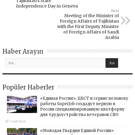
Tajikistan’s State
Independence Day in Geneva
Next
Meeting of the Minister of
Foreign Affairs of Tajikistan
with the First Deputy Minister
of Foreign Affairs of Saudi
Arabia
Haber Arayın
Popüler Haberler
«Единая Россия», ЦБСТ и сервис по поиску
работы SuperJob создадут первую в
России специализированную платформу
для трудоустройства ветеранов СВО
1 saat önce
«Молодая Гвардия Единой России»