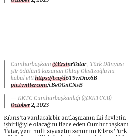
Cumhurbaşkanı
@ErsinrTatar
, Türk Dünyası
şiir ödülünü kazanan Oktay Öksüzoğlu’nu
kabul etti
https://t.co/d6T5wDnx6B
pic.twitter.com/cBeOGnCNsB
— KKTC Cumhurbaşkanlığı (@KKTCCB)
October 2, 2023
Kıbrıs’ta varılacak bir antlaşmanın iki devletin
işbirliğiyle olacağını ifade eden Cumhurbaşkanı
Tatar, yeni milli siyasetin zeminini Kıbrıs Türk