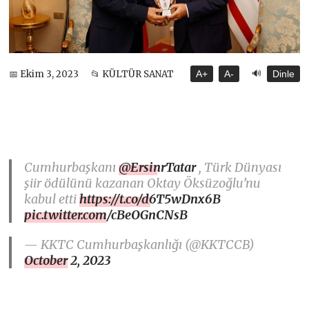
🔊
📅 Ekim 3, 2023
📂 KÜLTÜR SANAT
A+
A-
Dinle
Cumhurbaşkanı
@ErsinrTatar
, Türk Dünyası
şiir ödülünü kazanan Oktay Öksüzoğlu’nu
kabul etti
https://t.co/d6T5wDnx6B
pic.twitter.com/cBeOGnCNsB
— KKTC Cumhurbaşkanlığı (@KKTCCB)
October 2, 2023