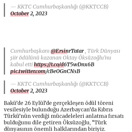
— KKTC Cumhurbaşkanlığı (@KKTCCB)
October 2, 2023
Cumhurbaşkanı
@ErsinrTatar
, Türk Dünyası
şiir ödülünü kazanan Oktay Öksüzoğlu’nu
kabul etti
https://t.co/d6T5wDnx6B
pic.twitter.com/cBeOGnCNsB
— KKTC Cumhurbaşkanlığı (@KKTCCB)
October 2, 2023
Bakü’de 26 Eylül’de gerçekleşen ödül töreni
vesilesiyle bulunduğu Azerbaycan’da Kıbrıs
Türkü’nün verdiği mücadeleleri anlatma fırsatı
bulduğunu dile getiren Öksüzoğlu, “Türk
dünyasının önemli halklarından biriyiz.