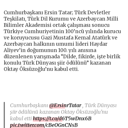
Cumhurbaşkanı Ersin Tatar; Türk Devletler
Teşkilatı, Türk Dil Kurumu ve Azerbaycan Milli
Bilimler Akademisi ortak çalışması sonucu
Türkiye Cumhuriyetinin 100’ncü yılında kurucu
ve koruyucusu Gazi Mustafa Kemal Atatürk ve
Azerbaycan halkının umumi lideri Haydar
Aliyev’in doğumunun 100. yılı anısına
düzenlenen yarışmada “Dilde, fikirde, işte birlik
konulu Türk Dünyası şiir ödülünü” kazanan
Oktay Öksüzoğlu’nu kabul etti.
Cumhurbaşkanı
@ErsinrTatar
, Türk Dünyası
şiir ödülünü kazanan Oktay Öksüzoğlu’nu
kabul etti
https://t.co/d6T5wDnx6B
pic.twitter.com/cBeOGnCNsB