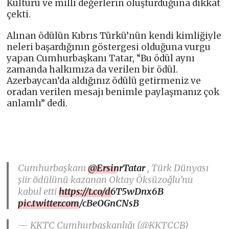
Kültürü ve milli değerlerin oluşturduğuna dikkat
çekti.
Alınan ödülün Kıbrıs Türkü’nün kendi kimliğiyle
neleri başardığının göstergesi olduğuna vurgu
yapan Cumhurbaşkanı Tatar, “Bu ödül aynı
zamanda halkımıza da verilen bir ödül.
Azerbaycan’da aldığınız ödülü getirmeniz ve
oradan verilen mesajı benimle paylaşmanız çok
anlamlı” dedi.
Cumhurbaşkanı
@ErsinrTatar
, Türk Dünyası
şiir ödülünü kazanan Oktay Öksüzoğlu’nu
kabul etti
https://t.co/d6T5wDnx6B
pic.twitter.com/cBeOGnCNsB
— KKTC Cumhurbaşkanlığı (@KKTCCB)