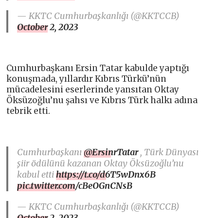
— KKTC Cumhurbaşkanlığı (@KKTCCB)
October 2, 2023
Cumhurbaşkanı Ersin Tatar kabulde yaptığı
konuşmada, yıllardır Kıbrıs Türkü’nün
mücadelesini eserlerinde yansıtan Oktay
Öksüzoğlu’nu şahsı ve Kıbrıs Türk halkı adına
tebrik etti.
Cumhurbaşkanı
@ErsinrTatar
, Türk Dünyası
şiir ödülünü kazanan Oktay Öksüzoğlu’nu
kabul etti
https://t.co/d6T5wDnx6B
pic.twitter.com/cBeOGnCNsB
— KKTC Cumhurbaşkanlığı (@KKTCCB)
October 2, 2023